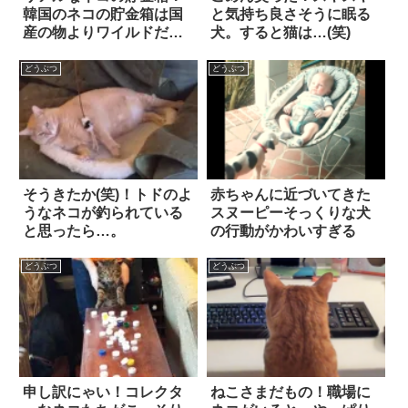
韓国のネコの貯金箱は国
と気持ち良さそうに眠る
産の物よりワイルドだっ
犬。すると猫は…(笑)
た
どうぶつ
どうぶつ
そうきたか(笑)！トドのよ
赤ちゃんに近づいてきた
うなネコが釣られている
スヌーピーそっくりな犬
と思ったら…。
の行動がかわいすぎる
どうぶつ
どうぶつ
申し訳にゃい！コレクタ
ねこさまだもの！職場に