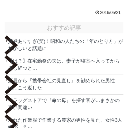
2016/05/21
おすすめ記事
貫禄ありすぎ(笑)！昭和の人たちの「年のとり方」が
おかしいと話題に
【は？】在宅勤務の夫は、妻子が寝室へ入ってから
少し経つと…
店員から『携帯会社の見直し』を勧められた男性
は…こう返した
ドラッグストアで『命の母』を探す客が…まさかの
言い間違い
汚れた作業服で作業する農家の男性を見た、女性3人
組が…えっ