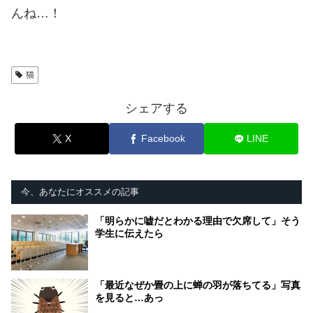
んね…！
猫
シェアする
X
Facebook
LINE
今、あなたにオススメの記事
「明らかに嘘だとわかる理由で欠席して」そう
学生に伝えたら
「最近なぜか畳の上に蝉の羽が落ちてる」写真
を見ると…あっ