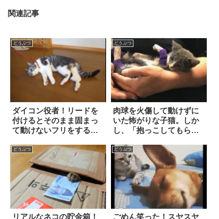
関連記事
どうぶつ
どうぶつ
ダイコン役者！リードを
肉球を火傷して動けずに
付けるとそのまま固まっ
いた怖がりな子猫。しか
て動けないフリをするネ
し、「抱っこしてもらう
コ
喜び」を知ってから…世
界が180度変わった！？
どうぶつ
どうぶつ
リアルなネコの貯金箱！
ごめん笑った！スヤスヤ