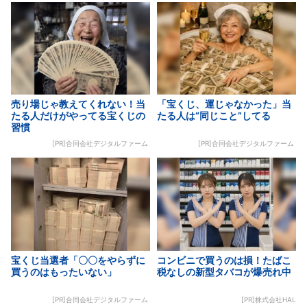
売り場じゃ教えてくれない！当
「宝くじ、運じゃなかった」当
たる人だけがやってる宝くじの
たる人は“同じこと”してる
習慣
[PR]合同会社デジタルファーム
[PR]合同会社デジタルファーム
宝くじ当選者「〇〇をやらずに
コンビニで買うのは損！たばこ
買うのはもったいない」
税なしの新型タバコが爆売れ中
[PR]合同会社デジタルファーム
[PR]株式会社HAL