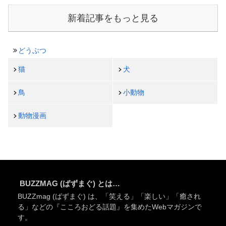
新着記事をもっと見る
どうぶつ
猫
犬
鳥
小動物
動物漫画
BUZZMAG (ばずまぐ) とは…
BUZZmag (ばずまぐ) は、「笑える」「楽しい」「癒され
る」などの『こころおどる話題』を集めたWebマガジンで
す。