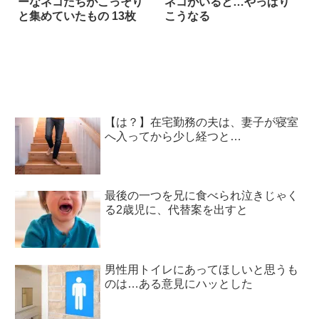
ーなネコたちがこっそり
ネコがいると…やっぱり
と集めていたもの 13枚
こうなる
【は？】在宅勤務の夫は、妻子が寝室
へ入ってから少し経つと…
最後の一つを兄に食べられ泣きじゃく
る2歳児に、代替案を出すと
男性用トイレにあってほしいと思うも
のは…ある意見にハッとした