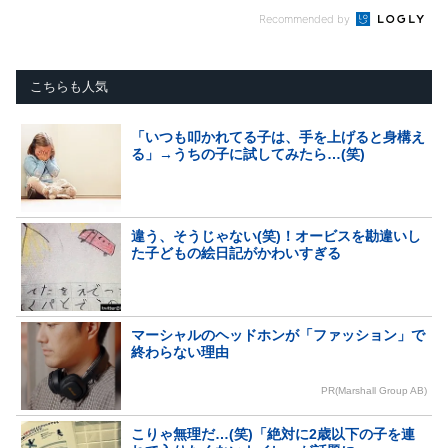
Recommended by
こちらも人気
「いつも叩かれてる子は、手を上げると身構え
る」→うちの子に試してみたら…(笑)
違う、そうじゃない(笑)！オービスを勘違いし
た子どもの絵日記がかわいすぎる
マーシャルのヘッドホンが「ファッション」で
終わらない理由
PR(Marshall Group AB)
こりゃ無理だ…(笑)「絶対に2歳以下の子を連