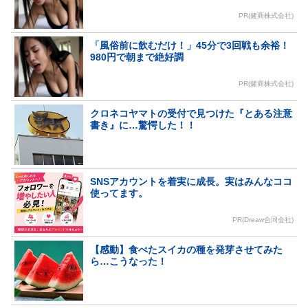
PR(健商株式会社)
「風俗前に飲むだけ！」45分で3回戦も余裕！
980円で朝まで絶好調
PR(健商株式会社)
クロネコヤマトの受付で見つけた『とある注意
書き』に…驚愕した！！
SNSアカウントを着実に成長。実はみんなココ
使ってます。
PR(Dreaw合同会社)
【感動】食べたスイカの種を発芽させてみた
ら…こうなった！