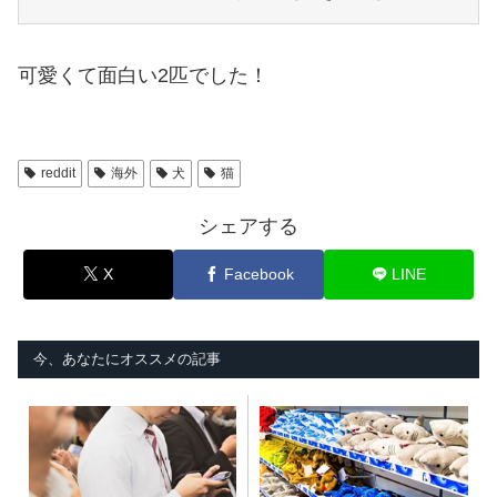
可愛くて面白い2匹でした！
reddit
海外
犬
猫
シェアする
X
Facebook
LINE
今、あなたにオススメの記事