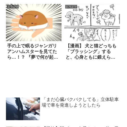
どうぶつ
どうぶつ
手の上で眠るジャンガリ
【漫画】 犬と猫どっちも
アンハムスターを見てた
「ブラッシング」する
ら…！？ 『夢で何が起き
と、心身ともに鍛えられ
たのか教えてほしい』
る！？
「まだ心臓バクバクしてる」立体駐車
場で車を発進しようとしたら