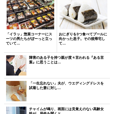
「イラッ」惣菜コーナーにス
おにぎりを3つ食べてプールに
ーツの男たちがぼーっと立っ
向かった息子。その後帰宅し
ていて…
て…
障害のある子を持つ親が度々言われる『ある言
葉』に思うことは…
「一生忘れない」夫が、ウエディングドレスを
試着した妻に対し…
チャイムが鳴り、画面には見覚えのない高齢女
性が。用件を聞くと