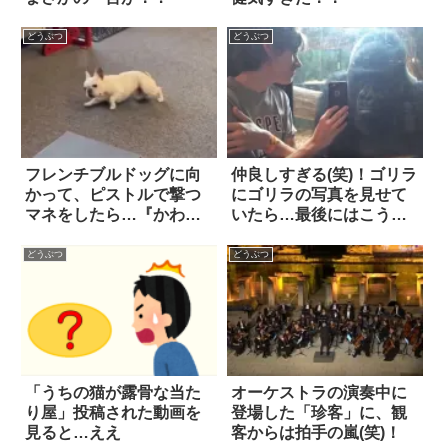
どうぶつ
どうぶつ
フレンチブルドッグに向
仲良しすぎる(笑)！ゴリラ
かって、ピストルで撃つ
にゴリラの写真を見せて
マネをしたら…『かわい
いたら…最後にはこうな
い演技』をご覧あれ！！
った
どうぶつ
どうぶつ
「うちの猫が露骨な当た
オーケストラの演奏中に
り屋」投稿された動画を
登場した「珍客」に、観
見ると…ええ
客からは拍手の嵐(笑)！