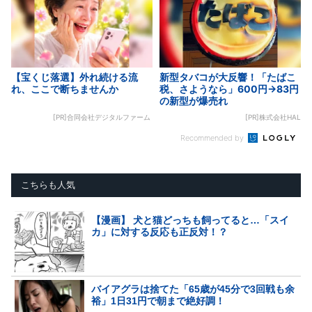
【宝くじ落選】外れ続ける流
新型タバコが大反響！「たばこ
れ、ここで断ちませんか
税、さようなら」600円→83円
の新型が爆売れ
[PR]合同会社デジタルファーム
[PR]株式会社HAL
Recommended by
こちらも人気
【漫画】 犬と猫どっちも飼ってると…「スイ
カ」に対する反応も正反対！？
バイアグラは捨てた「65歳が45分で3回戦も余
裕」1日31円で朝まで絶好調！