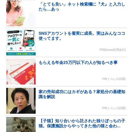
「とても良い」ネット検索欄に『犬』と入力し
たら…あっ
SNSアカウントを着実に成長。実はみんなココ
使ってます。
PR(Dreaw合同会社)
もらえる年金25万円以下の人が知るべき事
PR(くらしの話題)
家の売却成功にはカギがある？家処分の基礎知
識を解説
PR(くらしの話題)
【子猫】知り合いから託された独りぼっちの子
猫。保護施設からやってきた他の猫と会わ...