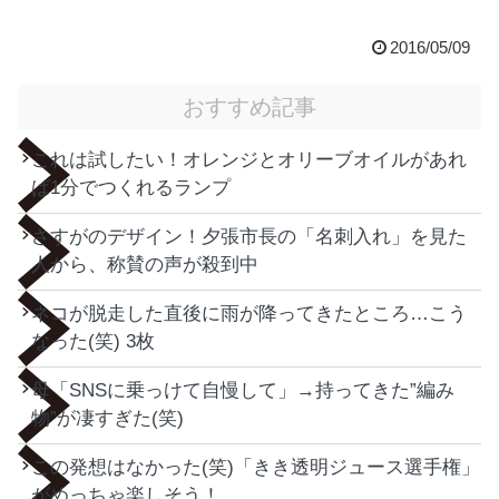
2016/05/09
おすすめ記事
これは試したい！オレンジとオリーブオイルがあれ
ば1分でつくれるランプ
さすがのデザイン！夕張市長の「名刺入れ」を見た
人から、称賛の声が殺到中
ネコが脱走した直後に雨が降ってきたところ…こう
なった(笑) 3枚
母「SNSに乗っけて自慢して」→持ってきた”編み
物”が凄すぎた(笑)
この発想はなかった(笑)「きき透明ジュース選手権」
がめっちゃ楽しそう！