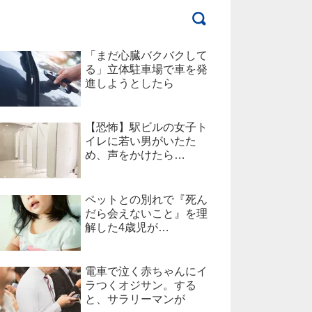
「まだ心臓バクバクして
る」立体駐車場で車を発
進しようとしたら
【恐怖】駅ビルの女子ト
イレに若い男がいたた
め、声をかけたら…
ペットとの別れで『死ん
だら会えないこと』を理
解した4歳児が…
電車で泣く赤ちゃんにイ
ラつくオジサン。する
と、サラリーマンが