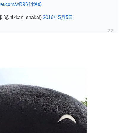
tter.com/wR9644fAt6
nikkan_shakai)
2016年5月5日