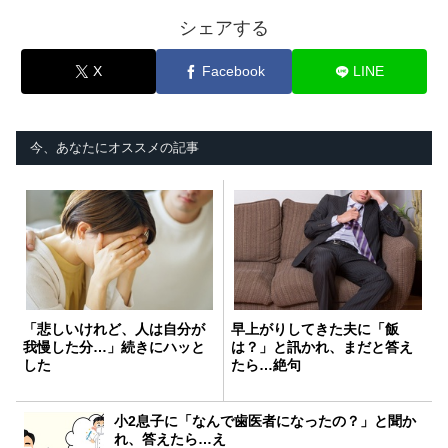
シェアする
X
Facebook
LINE
今、あなたにオススメの記事
「悲しいけれど、人は自分が
早上がりしてきた夫に「飯
我慢した分…」続きにハッと
は？」と訊かれ、まだと答え
した
たら…絶句
小2息子に「なんで歯医者になったの？」と聞か
れ、答えたら…え