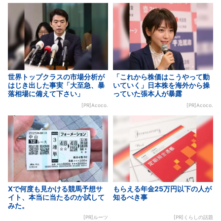
世界トップクラスの市場分析が
「これから株価はこうやって動
はじき出した事実「大至急、暴
いていく」日本株を海外から操
落相場に備えて下さい」
っていた張本人が暴露
[PR]Acoco.
[PR]Acoco.
Xで何度も見かける競馬予想サ
もらえる年金25万円以下の人が
イト、本当に当たるのか試して
知るべき事
みた。
[PR]ルーツ
[PR]くらしの話題