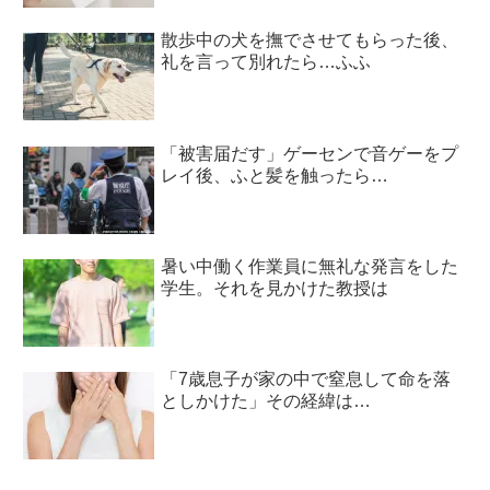
散歩中の犬を撫でさせてもらった後、
礼を言って別れたら…ふふ
「被害届だす」ゲーセンで音ゲーをプ
レイ後、ふと髪を触ったら…
暑い中働く作業員に無礼な発言をした
学生。それを見かけた教授は
「7歳息子が家の中で窒息して命を落
としかけた」その経緯は…