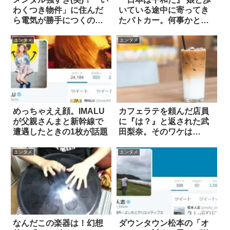
わくつき物件」に住んだ
いている途中に寄ってき
ら電気が勝手につくの
たパトカー。何事かと思
で…
ったら？
エンタメ
エンタメ
めっちゃええ顔。IMALU
カフェラテを頼んだ店員
が父親さんまと新幹線で
に『は？』と返された武
遭遇したときの1枚が話題
田梨奈。そのワケは…
エンタメ
エンタメ
なんだこの楽器は！幻想
ダウンタウン松本の「オ