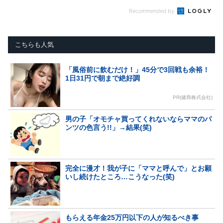
Recommended by
こちらも人気
「風俗前に飲むだけ！」45分で3回戦も余裕！
1日31円で朝まで絶好調
PR(健商株式会社)
男の子「オモチャ買ってくれないならママのパ
ンツの色言う!!」→結果(笑)
完全に漫才！我が子に「ママと呼んで」とお願
いし続けたところ…こうなった(笑)
もらえる年金25万円以下の人が知るべき事