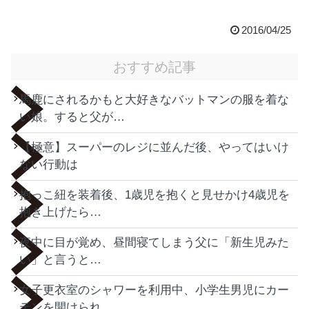
2016/04/25
おすすめ記事
馬鹿にされるかもと大好きなバットマンの服を着な
い娘。すると父が…
【極意】スーパーのレジに並んだ後、やってはいけ
ない行動は
抱っこ紐を装着後、1歳児を抱くと見せかけ4歳児を
抱き上げたら…
夜中に目が覚め、昼間寝てしまう父に「新生児みた
い」と言うと…
女子更衣室のシャワーを利用中、小学生男児にカー
テンを開けられ