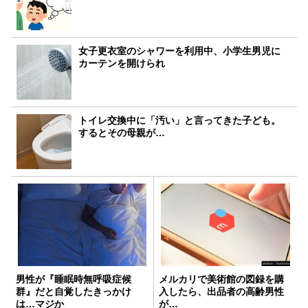
女子更衣室のシャワーを利用中、小学生男児に
カーテンを開けられ
トイレ交換中に「汚い」と言ってきた子ども。
するとその母親が…
男性が『睡眠時無呼吸症候
メルカリで美術館の図録を購
群』だと自覚したきっかけ
入したら、出品者の高齢男性
は…マジか
が…