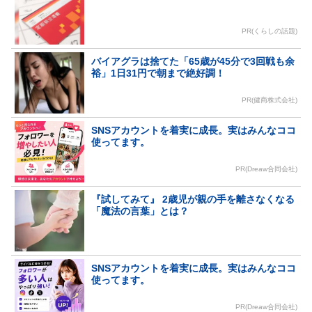
PR(くらしの話題)
バイアグラは捨てた「65歳が45分で3回戦も余
裕」1日31円で朝まで絶好調！
PR(健商株式会社)
SNSアカウントを着実に成長。実はみんなココ
使ってます。
PR(Dreaw合同会社)
『試してみて』 2歳児が親の手を離さなくなる
「魔法の言葉」とは？
SNSアカウントを着実に成長。実はみんなココ
使ってます。
PR(Dreaw合同会社)