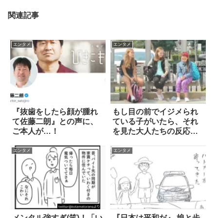
関連記事
エンタメ
エンタメ
『抜歯をしたら顔が腫れ
もし目の前でイジメられ
て佐藤二朗』との声に、
ている子がいたら、それ
ご本人が…！
を見た大人たちの反応
は？
エンタメ
エンタメ
メンタル強すぎ(笑)！「い
『日本は平和だ』 娘と歩