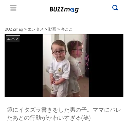
BUZZmag
>
エンタメ
>
動画
> 今ここ
エンタメ
鏡にイタズラ書きをした男の子。ママにバレ
たあとの行動がかわいすぎる(笑)