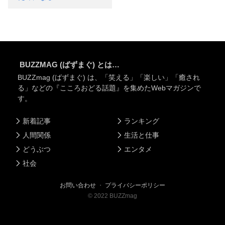
BUZZMAG (ばずまぐ) とは…
BUZZmag (ばずまぐ) は、「笑える」「楽しい」「癒され
る」などの『こころおどる話題』を集めたWebマガジンで
す。
新着記事
ランキング
人間関係
生活と仕事
どうぶつ
エンタメ
社会
お問い合わせ
・
プライバシーポリシー
©
2022
BUZZmag