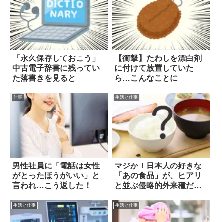
「永久保存しておこう」
【衝撃】たわしを漂白剤
中古電子辞書に残ってい
に付けて放置していた
た落書きを見ると
ら…こんなことに
仕事
生活と仕事
男性社員に「電話は女性
マジか！日本人の好きな
がとったほうがいい」と
「あの食品」が、ヒアリ
言われ…こう返した！
と並ぶ侵略的外来種だっ
た
生活と仕事
生活と仕事