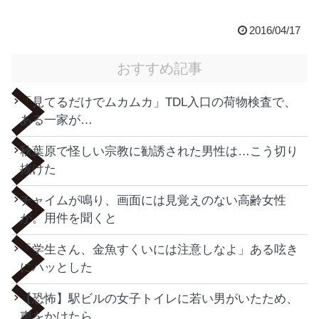
2016/04/17
おすすめ記事
「見てるだけでムカムカ」TDL入口の荷物検査で、
ある一家が…
秋葉原で怪しい宗教に勧誘された男性は…こう切り
抜けた
チャイムが鳴り、画面には見覚えのない高齢女性
が。用件を聞くと
「学生さん、金魚すくいには注意しなよ」ある呟き
にハッとした
【恐怖】駅ビルの女子トイレに若い男がいたため、
声をかけたら…