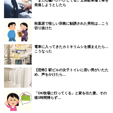
「まだ心臓バクバクしてる」立体駐車場で車を
発進しようとしたら
秋葉原で怪しい宗教に勧誘された男性は…こう
切り抜けた
電車に入ってきたカミキリムシを捕まえたら…
こうなった
【恐怖】駅ビルの女子トイレに若い男がいたた
め、声をかけたら…
「OK牧場に行ってくる」と家を出た妻。その
後3時間帰らず…