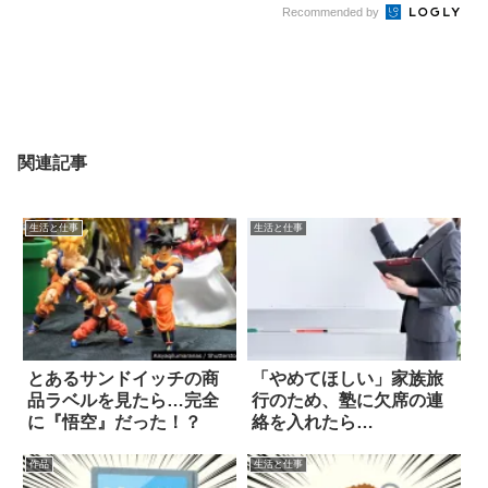
Recommended by
関連記事
生活と仕事
生活と仕事
とあるサンドイッチの商
「やめてほしい」家族旅
品ラベルを見たら…完全
行のため、塾に欠席の連
に『悟空』だった！？
絡を入れたら…
作品
生活と仕事