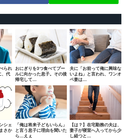
べられ
おにぎりを3つ食べてプー
夫に「お前って俺に興味な
に、代
ルに向かった息子。その後
いよね」と言われ、ワンオ
帰宅して…
ペ妻は…
ンシェ
「俺は将来子どもいらん」
【は？】在宅勤務の夫は、
まさか
と言う息子に理由を聞いた
妻子が寝室へ入ってから少
ら…えぇ
し経つと…