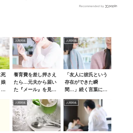
Recommended by
人間関係
人間関係
に死
養育費を差し押さえ
「友人に彼氏という
、娘
たら…元夫から届い
存在ができた瞬
と…
た『メール』を見て
間…」続く言葉に頭
絶句
を抱えた
人間関係
人間関係