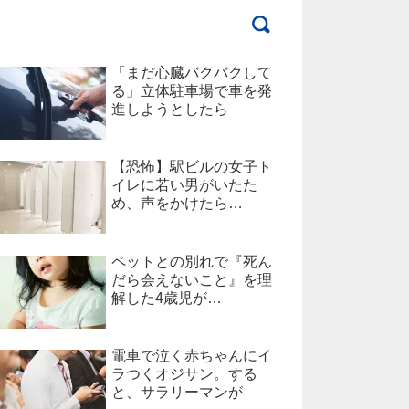
「まだ心臓バクバクして
る」立体駐車場で車を発
進しようとしたら
【恐怖】駅ビルの女子ト
イレに若い男がいたた
め、声をかけたら…
ペットとの別れで『死ん
だら会えないこと』を理
解した4歳児が…
電車で泣く赤ちゃんにイ
ラつくオジサン。する
と、サラリーマンが