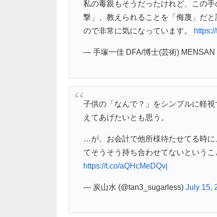
私の毒親もそうだったけれど、この手
撃」、教えられることを「侮蔑」だと認識
ので非常に気になっています。
https:
— 手塚一佳 DFA/博士(芸術) MENSAN (@
子供の「なんで？」をシンプルに軽視
えてあげたいとも思う。
…が、お会計で他所様待たせてる時に
てそうそう持ち合わせてないというこ
https://t.co/aQHcMeDQvj
— 炭山水 (@tan3_sugarless)
July 15,