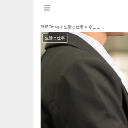
BUZZmag
>
生活と仕事
> 今ここ
生活と仕事