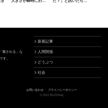
驚き
大きさが瞬時にわか
た？」と訊いたら…
る方法がコチラ
マジか
新着記事
」「癒される」な
人間関係
です。
どうぶつ
社会
お問い合わせ
・
プライバシーポリシー
©
2022
BUZZmag