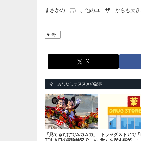
まさかの一言に、他のユーザーからも大き
先生
X
今、あなたにオススメの記事
「見てるだけでムカムカ」
ドラッグストアで『
TDL入口の荷物検査で、あ
母』を探す客が…ま