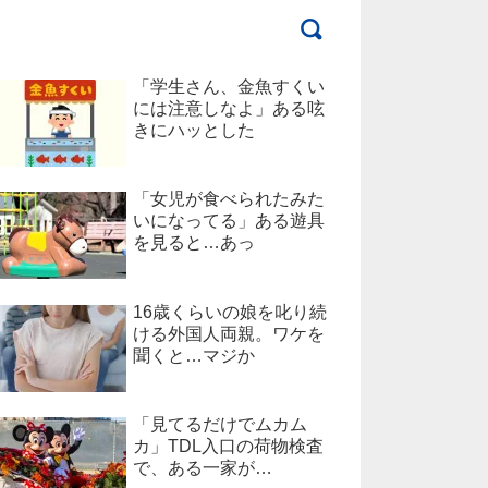
「学生さん、金魚すくい
には注意しなよ」ある呟
きにハッとした
「女児が食べられたみた
いになってる」ある遊具
を見ると…あっ
16歳くらいの娘を叱り続
ける外国人両親。ワケを
聞くと…マジか
「見てるだけでムカム
カ」TDL入口の荷物検査
で、ある一家が…