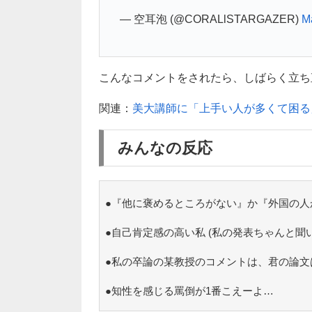
— 空耳泡 (@CORALlSTARGAZER)
M
こんなコメントをされたら、しばらく立ち直れ
関連：
美大講師に「上手い人が多くて困る
みんなの反応
●『他に褒めるところがない』か『外国の人
●自己肯定感の高い私 (私の発表ちゃんと聞
●私の卒論の某教授のコメントは、君の論文
●知性を感じる罵倒が1番こえーよ…