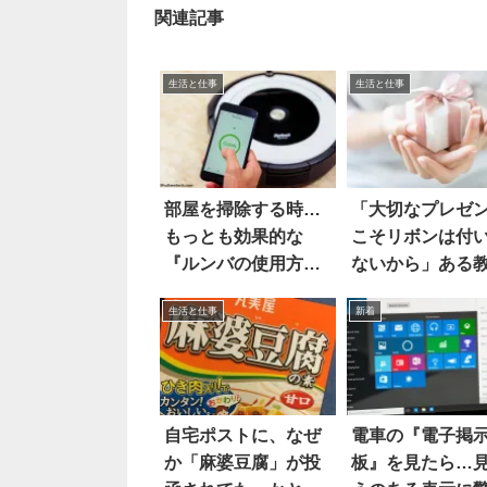
関連記事
生活と仕事
生活と仕事
部屋を掃除する時…
「大切なプレゼ
もっとも効果的な
こそリボンは付
『ルンバの使用方
ないから」ある
法』がコレ！？
に心を打たれた
生活と仕事
新着
自宅ポストに、なぜ
電車の『電子掲
か「麻婆豆腐」が投
板』を見たら…