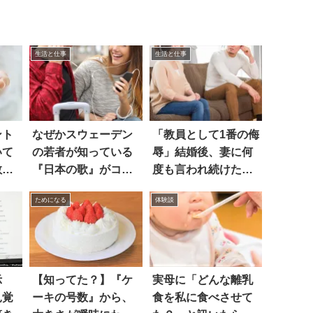
生活と仕事
生活と仕事
ント
なぜかスウェーデン
「教員として1番の侮
いて
の若者が知っている
辱」結婚後、妻に何
教え
『日本の歌』がコチ
度も言われ続けた言
ラ
葉は
ためになる
体験談
示
【知ってた？】『ケ
実母に「どんな離乳
見覚
ーキの号数』から、
食を私に食べさせて