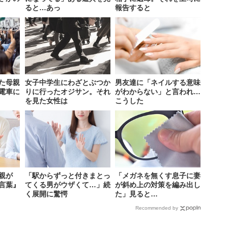
ると…あっ
報告すると
た母親
女子中学生にわざとぶつか
男友達に「ネイルする意味
電車に
りに行ったオジサン。それ
がわからない」と言われ…
を見た女性は
こうした
親が
「駅からずっと付きまとっ
「メガネを無くす息子に妻
言葉』
てくる男がウザくて…」続
が斜め上の対策を編み出し
く展開に驚愕
た」見ると…
Recommended by