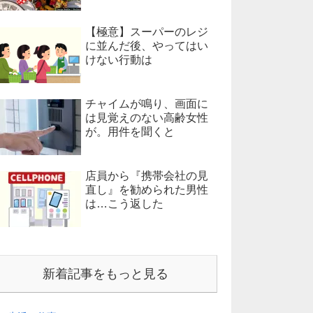
【極意】スーパーのレジ
に並んだ後、やってはい
けない行動は
チャイムが鳴り、画面に
は見覚えのない高齢女性
が。用件を聞くと
店員から『携帯会社の見
直し』を勧められた男性
は…こう返した
新着記事をもっと見る