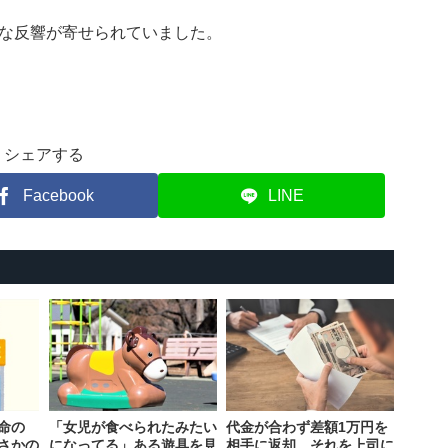
な反響が寄せられていました。
シェアする
Facebook
LINE
命の
「女児が食べられたみたい
代金が合わず差額1万円を
さかの
になってる」ある遊具を見
相手に返却。それを上司に