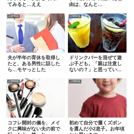
てみると…ええ
由は、なんと…
人間関係
人間関係
夫が半年の育休を取得し
ドリンクバーを混ぜて遊
たと、ある男性に話した
ぶ子ども。「親は注意し
ら…モヤっとした
ないの？」と思っていた
ところ…
人間関係
人間関係
コフレ開封の儀を、メイ
初めて自分で履くズボン
クに興味がない夫の前で
を選んだ小2息子。お年頃