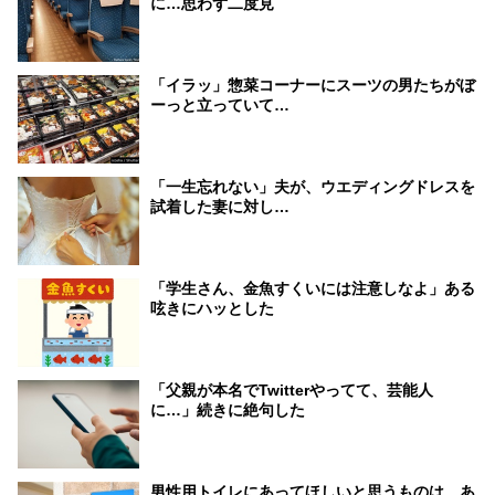
に…思わず二度見
「イラッ」惣菜コーナーにスーツの男たちがぼ
ーっと立っていて…
「一生忘れない」夫が、ウエディングドレスを
試着した妻に対し…
「学生さん、金魚すくいには注意しなよ」ある
呟きにハッとした
「父親が本名でTwitterやってて、芸能人
に…」続きに絶句した
男性用トイレにあってほしいと思うものは…あ