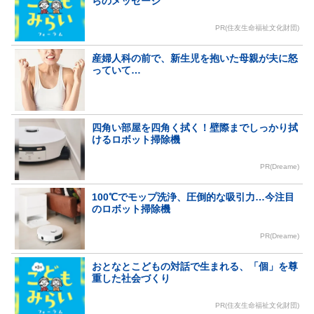
らのメッセージ
PR(住友生命福祉文化財団)
産婦人科の前で、新生児を抱いた母親が夫に怒
っていて…
四角い部屋を四角く拭く！壁際までしっかり拭
けるロボット掃除機
PR(Dreame)
100℃でモップ洗浄、圧倒的な吸引力…今注目
のロボット掃除機
PR(Dreame)
おとなとこどもの対話で生まれる、「個」を尊
重した社会づくり
PR(住友生命福祉文化財団)