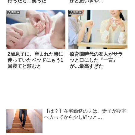
行ったら…笑った
かと思いきや…
人間関係
人間関係
2歳息子に、産まれた時に
療育園時代の友人がサラ
使っていたベッドにもう1
ッと口にした『一言』
回寝てと頼むと
が…最高すぎた
【は？】在宅勤務の夫は、妻子が寝室
へ入ってから少し経つと…