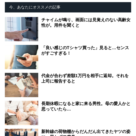
今、あなたにオススメの記事
チャイムが鳴り、画面には見覚えのない高齢女
性が。用件を聞くと
「良い感じのTシャツ買った」見ると…センス
がすごすぎる！
代金が合わず差額1万円を相手に返却。それを
上司に報告すると
長期休暇になると家に来る男性。母の愛人かと
思っていたら…
新幹線の荷物棚からだんだん出てきたヤツの姿