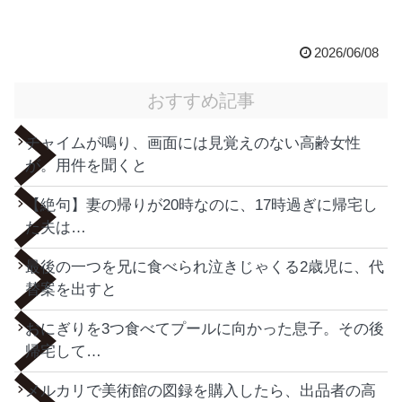
2026/06/08
おすすめ記事
チャイムが鳴り、画面には見覚えのない高齢女性
が。用件を聞くと
【絶句】妻の帰りが20時なのに、17時過ぎに帰宅し
た夫は…
最後の一つを兄に食べられ泣きじゃくる2歳児に、代
替案を出すと
おにぎりを3つ食べてプールに向かった息子。その後
帰宅して…
メルカリで美術館の図録を購入したら、出品者の高