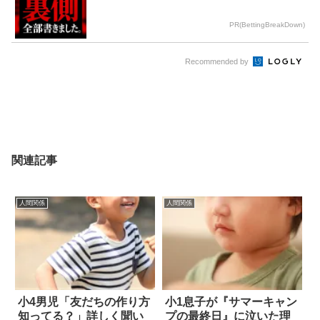
PR(BettingBreakDown)
Recommended by
関連記事
人間関係
人間関係
小4男児「友だちの作り方
小1息子が『サマーキャン
知ってる？」詳しく聞い
プの最終日』に泣いた理