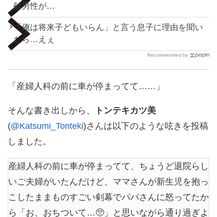
齢男性が…
「俺は将来子どもいらん」と言う息子に理由を聞い
たら…えぇ
Recommended by
「産婦人科の前に車が停まってて……」
そんな書き出しから、
トンテキカツ美
(
@Katsumi_Tonteki
)さんは以下のような呟きを投稿
しました。
産婦人科の前に車が停まってて、ちょうど退院らし
いご夫婦がいたんだけど、ママさんが新生児を抱っ
こしたままものすごい剣幕でパパさんに怒ってたか
ら「お、おちついて…🥺」と思いながら通り過ぎよ