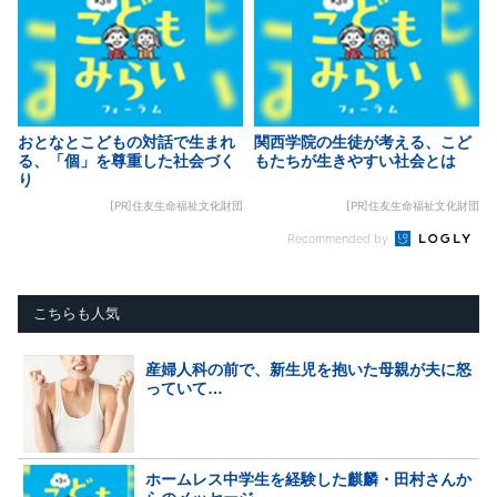
おとなとこどもの対話で生まれ
関西学院の生徒が考える、こど
る、「個」を尊重した社会づく
もたちが生きやすい社会とは
り
[PR]住友生命福祉文化財団
[PR]住友生命福祉文化財団
Recommended by
こちらも人気
産婦人科の前で、新生児を抱いた母親が夫に怒
っていて…
ホームレス中学生を経験した麒麟・田村さんか