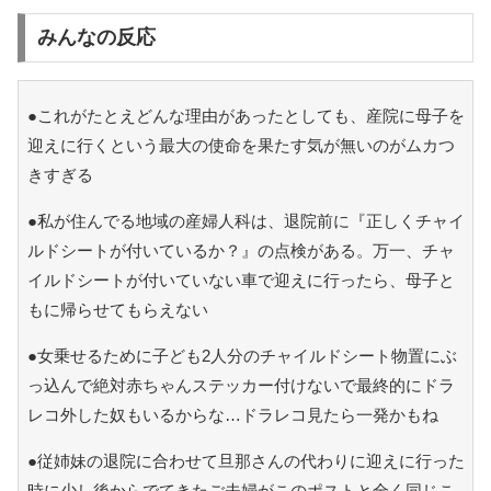
みんなの反応
●これがたとえどんな理由があったとしても、産院に母子を
迎えに行くという最大の使命を果たす気が無いのがムカつ
きすぎる
●私が住んでる地域の産婦人科は、退院前に『正しくチャイ
ルドシートが付いているか？』の点検がある。万一、チャ
イルドシートが付いていない車で迎えに行ったら、母子と
もに帰らせてもらえない
●女乗せるために子ども2人分のチャイルドシート物置にぶ
っ込んで絶対赤ちゃんステッカー付けないで最終的にドラ
レコ外した奴もいるからな…ドラレコ見たら一発かもね
●従姉妹の退院に合わせて旦那さんの代わりに迎えに行った
時に少し後からでてきたご夫婦がこのポストと全く同じこ