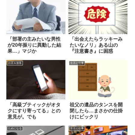
「部署の主みたいな男性
「出会えたらラッキーみ
が20年振りに異動した結
たいなノリ」ある山の
果…」マジか
『注意書き』に困惑
お店＆接客
生活と仕事
「高級ブティックがオタ
祖父の遺品のタンスを開
クにすり寄ってる」との
閉したら…まさかの仕掛
意見が。でも
けにビックリ
ためになる
生活と仕事