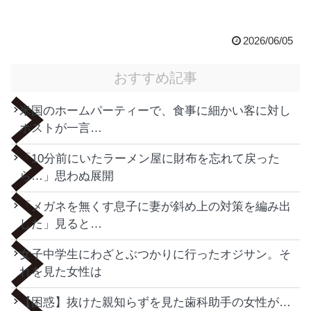
2026/06/05
おすすめ記事
米国のホームパーティーで、食事に細かい客に対し
ホストが一言…
「10分前にいたラーメン屋に財布を忘れて戻った
ら…」思わぬ展開
「メガネを無くす息子に妻が斜め上の対策を編み出
した」見ると…
女子中学生にわざとぶつかりに行ったオジサン。そ
れを見た女性は
【困惑】抜けた親知らずを見た歯科助手の女性が…