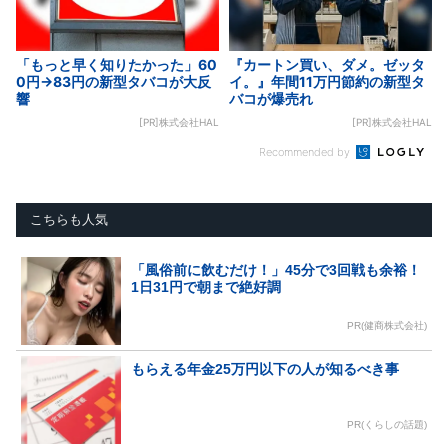
「もっと早く知りたかった」60
『カートン買い、ダメ。ゼッタ
0円→83円の新型タバコが大反
イ。』年間11万円節約の新型タ
響
バコが爆売れ
[PR]株式会社HAL
[PR]株式会社HAL
Recommended by
こちらも人気
「風俗前に飲むだけ！」45分で3回戦も余裕！
1日31円で朝まで絶好調
PR(健商株式会社)
もらえる年金25万円以下の人が知るべき事
PR(くらしの話題)