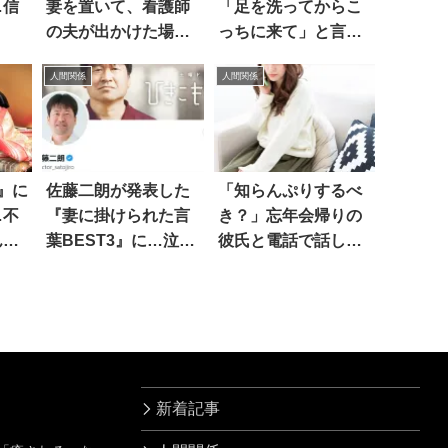
…信
妻を置いて、看護師
「足を洗ってからこ
の夫が出かけた場所
っちに来て」と言っ
は…
たら
人間関係
人間関係
』に
佐藤二朗が発表した
「知らんぷりするべ
…不
『妻に掛けられた言
き？」忘年会帰りの
んな
葉BEST3』に…泣い
彼氏と電話で話して
た
いたら
新着記事