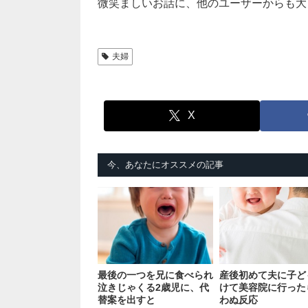
微笑ましいお話に、他のユーザーからも大
夫婦
X
今、あなたにオススメの記事
最後の一つを兄に食べられ
産後初めて夫に子ど
泣きじゃくる2歳児に、代
けて美容院に行った
替案を出すと
わぬ反応