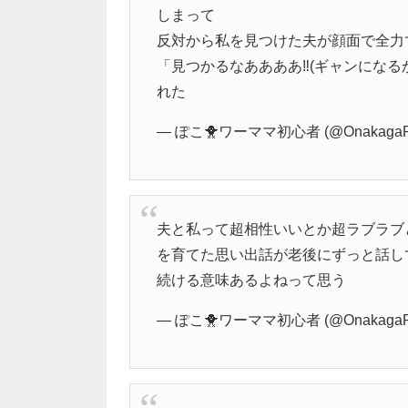
しまって
反対から私を見つけた夫が顔面で全力
「見つかるなああああ‼️(ギャンにな
れた
— ぽこ🐥ワーママ初心者 (@OnakagaPo
夫と私って超相性いいとか超ラブラブ
を育てた思い出話が老後にずっと話し
続ける意味あるよねって思う
— ぽこ🐥ワーママ初心者 (@OnakagaPo