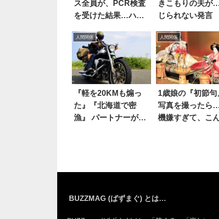
ス全員が、PCR検査
きこもりの夫が
を受けた結果…ハッ
じられない発言
とする話
人間関係
人間関係
『軽を20KMも煽っ
1歳娘の『初節句
た』『北海道で密
写真を撮ったら
漁』 パートナーが語
機嫌すぎて、こ
った「ドン引き武勇
ことに！！
伝」 6選
BUZZMAG (ばずまぐ) とは…