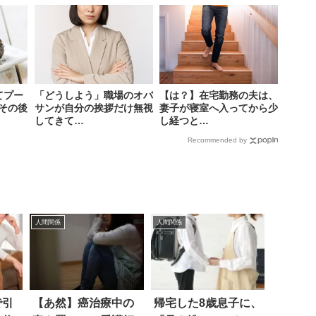
てプー
「どうしよう」職場のオバ
【は？】在宅勤務の夫は、
その後
サンが自分の挨拶だけ無視
妻子が寝室へ入ってから少
してきて…
し経つと…
Recommended by
人間関係
人間関係
で引
【あ然】癌治療中の
帰宅した8歳息子に、