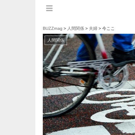
BUZZmag
>
人間関係
>
夫婦
> 今ここ
人間関係