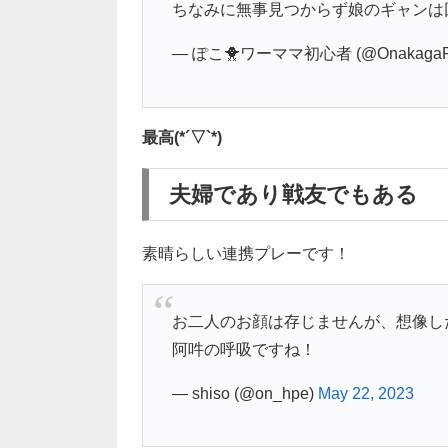
ちなみに無事見つからず娘のギャンは
— ぽこ🐥ワーママ初心者 (@OnakagaPo
最高(*´▽`*)
夫婦であり戦友でもある
素晴らしい連携プレーです！
お二人のお顔は存じませんが、想像し
阿吽の呼吸ですね！
— shiso (@on_hpe)
May 22, 2023