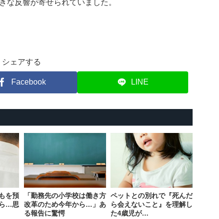
きな反響が寄せられていました。
シェアする
Facebook
LINE
もを預
「勤務先の小学校は働き方
ペットとの別れで『死んだ
ら…思
改革のため今年から…」あ
ら会えないこと』を理解し
る報告に驚愕
た4歳児が…