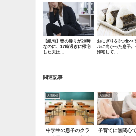
【絶句】妻の帰りが20時
おにぎりを3つ食べ
なのに、17時過ぎに帰宅
ルに向かった息子。
した夫は…
帰宅して…
関連記事
人間関係
人間関係
中学生の息子のクラ
子育てに無関心