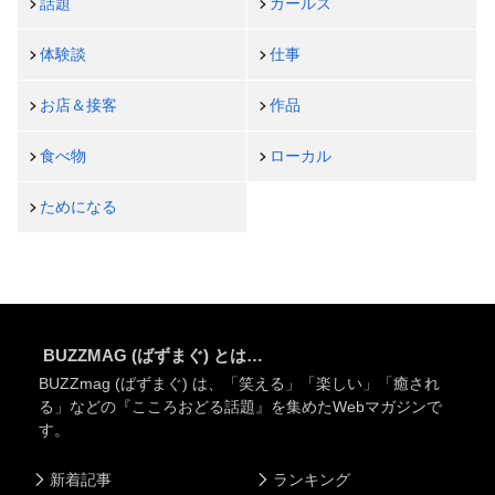
話題
ガールズ
体験談
仕事
お店＆接客
作品
食べ物
ローカル
ためになる
BUZZMAG (ばずまぐ) とは…
BUZZmag (ばずまぐ) は、「笑える」「楽しい」「癒され
る」などの『こころおどる話題』を集めたWebマガジンで
す。
新着記事
ランキング