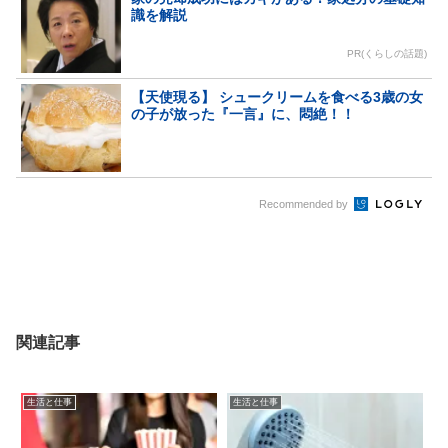
識を解説
PR(くらしの話題)
【天使現る】 シュークリームを食べる3歳の女
の子が放った『一言』に、悶絶！！
Recommended by
関連記事
生活と仕事
生活と仕事