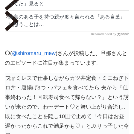
ってた」見ると
障害のある子を持つ親が度々言われる『ある言葉』
に思うことは…
Recommended by
⚪️
(
@shiromaru_mew
)さんが投稿した、旦那さんと
のエピソードに注目が集まっています。
ファミレスで仕事しながらカツ丼定食・ミニねぎト
ロ丼・唐揚げ3つ・パフェを食べてたら 夫から『仕
事終わった！回転寿司食べて帰らない？』という誘
いが来たので、わ〜デート♡と舞い上がり合流し、
既に食べたことを隠し10皿で止めて「今日はお昼
遅かったからこれで満足かも♡」とぶりっ子した今