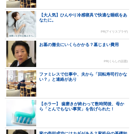
【大人気】ひんやり冷感寝具で快適な睡眠をあ
なたに。
PR(アイリスプラザ)
お墓の撤去にいくらかかる？墓じまい費用
PR(くらしの話題)
ファミレスで仕事中、夫から「回転寿司行かな
い？」と連絡があり
【ホラー】 歯磨きが終わって数時間後、母か
ら「とんでもない事実」を告げられた！
家の売却成功にはカギがある？家処分の基礎知