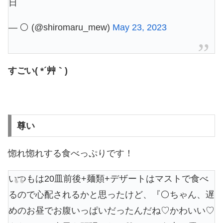
日
— ⚪️ (@shiromaru_mew)
May 23, 2023
すごい( *´艸｀)
尊い
惚れ惚れする食べっぷりです！
いつもは20皿前後+麺類+デザートはマストで食べ
るので心配されるかと思ったけど、『⚪️ちゃん、遅
めのお昼でお腹いっぱいだったんだね♡かわいい♡