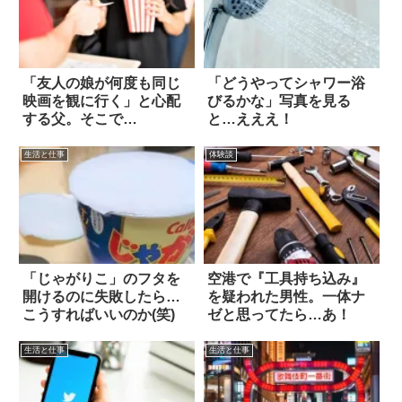
「友人の娘が何度も同じ
「どうやってシャワー浴
映画を観に行く」と心配
びるかな」写真を見る
する父。そこで…
と…えええ！
生活と仕事
体験談
「じゃがりこ」のフタを
空港で『工具持ち込み』
開けるのに失敗したら…
を疑われた男性。一体ナ
こうすればいいのか(笑)
ゼと思ってたら…あ！
生活と仕事
生活と仕事