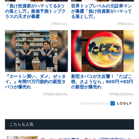
「負け投資家がハマってる3つ
世界トップレベルの元証券マン
の落とし穴」株価予測トップク
が暴露「負け投資家がハマって
ラスの天才が暴露
る落とし穴」
[PR]Acoco.
[PR]Acoco.
『カートン買い、ダメ。ゼッタ
新型タバコが大反響！「たばこ
イ。』年間11万円節約の新型タ
税、さようなら」600円→83円
バコが爆売れ
の新型が爆売れ
[PR]株式会社HAL
[PR]株式会社HAL
Recommended by
こちらも人気