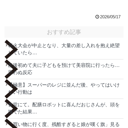
2026/05/17
おすすめ記事
花火大会が中止となり、大量の差し入れを抱え絶望
していたら…
産後初めて夫に子どもを預けて美容院に行ったら…
思わぬ反応
【極意】スーパーのレジに並んだ後、やってはいけ
ない行動は
食堂にて。配膳ロボットに喜んだおじさんが、頭を
撫でた結果…
「買い物に行く度、残酷すぎると娘が嘆く旗」見る