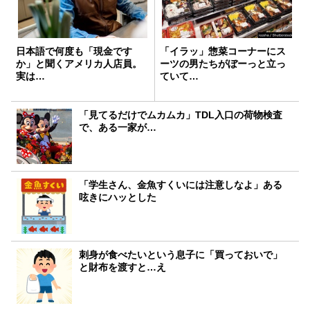
日本語で何度も「現金です
「イラッ」惣菜コーナーにス
か」と聞くアメリカ人店員。
ーツの男たちがぼーっと立っ
実は…
ていて…
「見てるだけでムカムカ」TDL入口の荷物検査
で、ある一家が…
「学生さん、金魚すくいには注意しなよ」ある
呟きにハッとした
刺身が食べたいという息子に「買っておいで」
と財布を渡すと…え