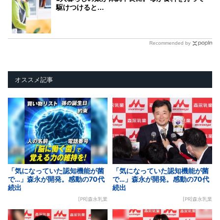
駆けつけると…
Recommended by
オススメ記事
「気になっていた認知機能が菌
「気になっていた認知機能が菌
で…」森永が開発。感動の70代
で…」森永が開発。感動の70代
続出
続出
[PR]森永乳業
[PR]森永乳業