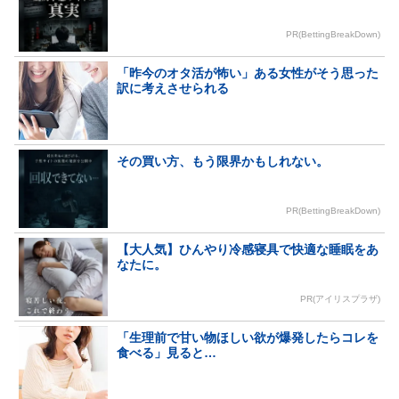
PR(BettingBreakDown)
「昨今のオタ活が怖い」ある女性がそう思った
訳に考えさせられる
その買い方、もう限界かもしれない。
PR(BettingBreakDown)
【大人気】ひんやり冷感寝具で快適な睡眠をあ
なたに。
PR(アイリスプラザ)
「生理前で甘い物ほしい欲が爆発したらコレを
食べる」見ると…