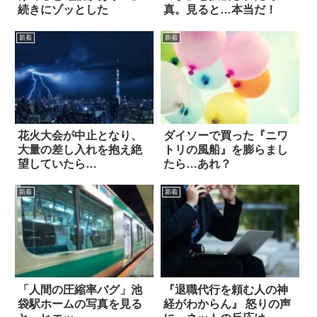
続きにゾッとした
真。見ると…本当だ！
新着
新着
花火大会が中止となり、
ダイソーで買った『ニワ
大量の差し入れを抱え絶
トリの風船』を膨らまし
望していたら…
たら…あれ？
新着
新着
「人間の圧縮率バグ」池
『退職代行を頼む人の神
袋駅ホームの写真を見る
経がわからん』 怒りの声