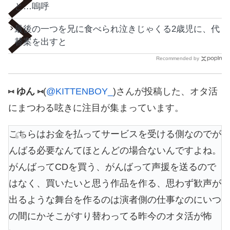
と…嗚呼
最後の一つを兄に食べられ泣きじゃくる2歳児に、代
替案を出すと
Recommended by
⑅ ゆん ⑅
(
@KITTENBOY_
)さんが投稿した、オタ活
にまつわる呟きに注目が集まっています。
こちらはお金を払ってサービスを受ける側なのでが
んばる必要なんてほとんどの場合ないんですよね。
がんばってCDを買う、がんばって声援を送るので
はなく、買いたいと思う作品を作る、思わず歓声が
出るような舞台を作るのは演者側の仕事なのにいつ
の間にかそこがすり替わってる昨今のオタ活が怖