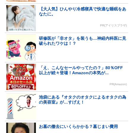
【大人気】ひんやり冷感寝具で快適な睡眠をあ
なたに。
PR(アイリスプラザ)
研修医が「非オタ」を装うも…神経内科医に見
破られたワケは！？
「え、こんなセールやってたの？」80％OFF
以上が続々登場！Amazonの本気が...
PR(Amazon)
池袋にある『オタクのオタクによるオタクの為
の美容室』が…すげえ！
お墓の撤去にいくらかかる？墓じまい費用