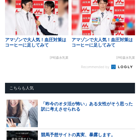
アマゾンで大人気！血圧対策は
アマゾンで大人気！血圧対策は
コーヒーに足してみて
コーヒーに足してみて
[PR]森永乳業
[PR]森永乳業
Recommended by
こちらも人気
「昨今のオタ活が怖い」ある女性がそう思った
訳に考えさせられる
競馬予想サイトの真実、暴露します。