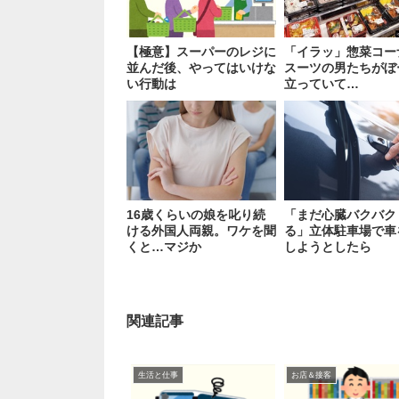
【極意】スーパーのレジに
「イラッ」惣菜コー
並んだ後、やってはいけな
スーツの男たちがぼ
い行動は
立っていて…
16歳くらいの娘を叱り続
「まだ心臓バクバク
ける外国人両親。ワケを聞
る」立体駐車場で車
くと…マジか
しようとしたら
関連記事
生活と仕事
お店＆接客