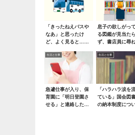
「きったねえバスや
息子の欲しがっ
なあ」と思ったけ
る図鑑が見当た
ど、よく見ると…な
ず、書店員に尋
んだこれは！！
ら…
生活と仕事
生活と仕事
急遽仕事が入り、保
「ハラハラ涙を
育園に「明日登園さ
ている」国会図
せる」と連絡した
の納本制度につ
ら…
て…嗚呼