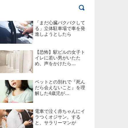
「まだ心臓バクバクして
る」立体駐車場で車を発
進しようとしたら
【恐怖】駅ビルの女子ト
イレに若い男がいたた
め、声をかけたら…
ペットとの別れで『死ん
だら会えないこと』を理
解した4歳児が…
電車で泣く赤ちゃんにイ
ラつくオジサン。する
と、サラリーマンが