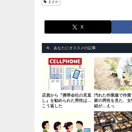
まさか
X
今、あなたにオススメの記事
店員から『携帯会社の見直
汚れた作業服で作業
し』を勧められた男性は…
家の男性を見た、女
こう返した
組が…えっ