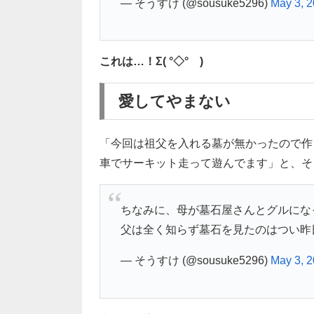
— そうすけ (@sousuke5296)
May 3, 
これは…！Σ( °◇° )
愛してやまない
「今回は祖父を入れる墓が無かったので作
車でサーキット走って遊んでます」と、そ
ちなみに、母が墓石屋さんとグルにな
父は全く知らず墓石を見たのはつい昨
— そうすけ (@sousuke5296)
May 3, 