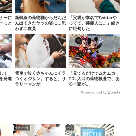
ナーに
新幹線の荷物棚からだんだ
「父親が本名でTwitterや
ーっと
ん出てきたヤツの姿に…思
ってて、芸能人に…」続き
わず二度見
に絶句した
して
電車で泣く赤ちゃんにイラ
「見てるだけでムカムカ」
を発進
つくオジサン。すると、サ
TDL入口の荷物検査で、あ
ラリーマンが
る一家が…
Recommended by
生活と仕事
作品