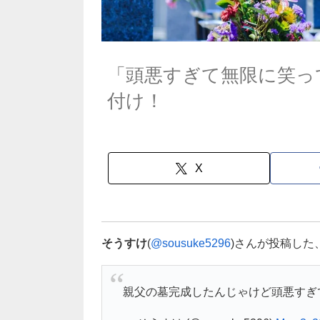
「頭悪すぎて無限に笑っ
付け！
X
そうすけ
(
@sousuke5296
)さんが投稿した
親父の墓完成したんじゃけど頭悪すぎ