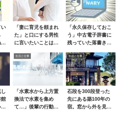
てい
「妻に育児を頼まれ
「永久保存しておこ
ら
た」と口にする男性
う」中古電子辞書に
ねた
に言いたいことは…
残っていた落書きを
見ると
生活と仕事
生活と仕事
流し
「水素水から上方置
石段を300段登った
書館
換法で水素を集め
先にある築100年の
い
て…」後輩の行動に
宿。窓から外を見る
驚いた
と…すげええ！