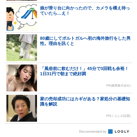
娘が滑り台に向かったので、カメラを構え待っ
ていたら…え！
80歳にしてポルトガルへ初の海外旅行をした男
性。理由を訊くと
「風俗前に飲むだけ！」45分で3回戦も余裕！
1日31円で朝まで絶好調
PR(健商株式会社)
家の売却成功にはカギがある？家処分の基礎知
識を解説
PR(くらしの話題)
Recommended by