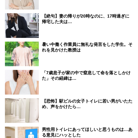
【絶句】妻の帰りが20時なのに、17時過ぎに
帰宅した夫は…
暑い中働く作業員に無礼な発言をした学生。そ
れを見かけた教授は
「7歳息子が家の中で窒息して命を落としかけ
た」その経緯は…
【恐怖】駅ビルの女子トイレに若い男がいたた
め、声をかけたら…
男性用トイレにあってほしいと思うものは…あ
る意見にハッとした