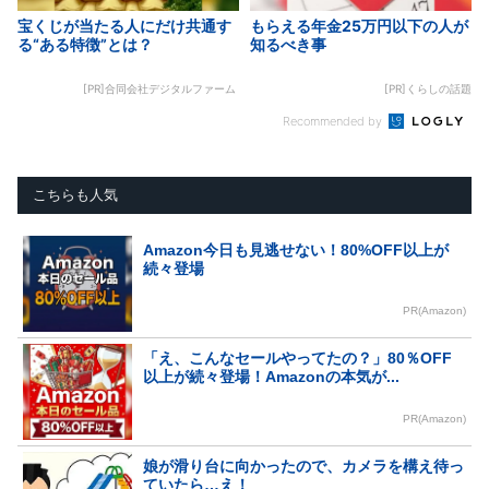
宝くじが当たる人にだけ共通す
もらえる年金25万円以下の人が
る“ある特徴”とは？
知るべき事
[PR]合同会社デジタルファーム
[PR]くらしの話題
Recommended by
こちらも人気
Amazon今日も見逃せない！80%OFF以上が
続々登場
PR(Amazon)
「え、こんなセールやってたの？」80％OFF
以上が続々登場！Amazonの本気が...
PR(Amazon)
娘が滑り台に向かったので、カメラを構え待っ
ていたら…え！