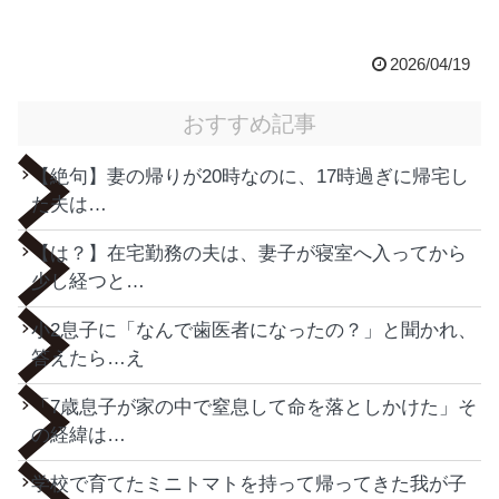
2026/04/19
おすすめ記事
【絶句】妻の帰りが20時なのに、17時過ぎに帰宅し
た夫は…
【は？】在宅勤務の夫は、妻子が寝室へ入ってから
少し経つと…
小2息子に「なんで歯医者になったの？」と聞かれ、
答えたら…え
「7歳息子が家の中で窒息して命を落としかけた」そ
の経緯は…
学校で育てたミニトマトを持って帰ってきた我が子