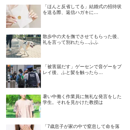
「ほんと反省してる」結婚式の招待状
を送る際、返信ハガキに…
散歩中の犬を撫でさせてもらった後、
礼を言って別れたら…ふふ
「被害届だす」ゲーセンで音ゲーをプ
レイ後、ふと髪を触ったら…
暑い中働く作業員に無礼な発言をした
学生。それを見かけた教授は
「7歳息子が家の中で窒息して命を落