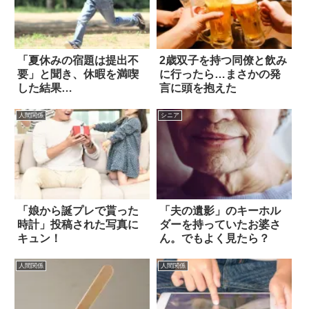
「夏休みの宿題は提出不
2歳双子を持つ同僚と飲み
要」と聞き、休暇を満喫
に行ったら…まさかの発
した結果…
言に頭を抱えた
人間関係
シニア
「娘から誕プレで貰った
「夫の遺影」のキーホル
時計」投稿された写真に
ダーを持っていたお婆さ
キュン！
ん。でもよく見たら？
人間関係
人間関係