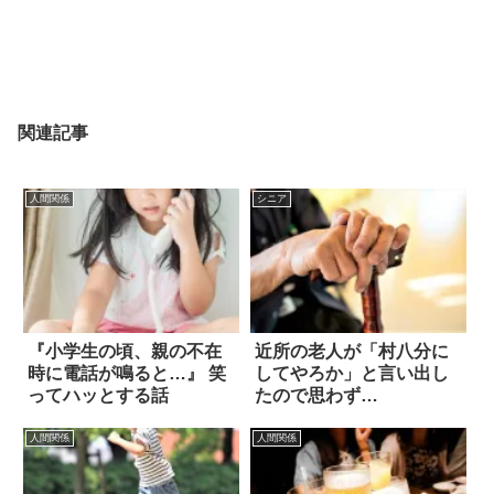
関連記事
人間関係
シニア
『小学生の頃、親の不在
近所の老人が「村八分に
時に電話が鳴ると…』 笑
してやろか」と言い出し
ってハッとする話
たので思わず…
人間関係
人間関係