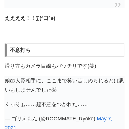
ええええ！！∑(°口°๑)
不意打ち
滑り方もカメラ目線もバッチリです(笑)
娘の人形相手に、ここまで笑い苦しめられるとは思
いもしませんでした🤣
くっそぉ……超不意をつかれた……
— ゴリえもん (@ROOMMATE_Ryoko)
May 7,
2021