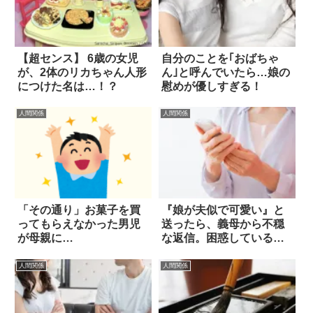
【超センス】 6歳の女児
自分のことを｢おばちゃ
が、2体のリカちゃん人形
ん｣と呼んでいたら…娘の
につけた名は…！？
慰めが優しすぎる！
人間関係
人間関係
「その通り」お菓子を買
『娘が夫似で可愛い』と
ってもらえなかった男児
送ったら、義母から不穏
が母親に…
な返信。困惑している
と…
人間関係
人間関係