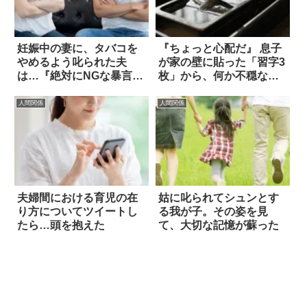
妊娠中の妻に、タバコを
『ちょっと心配だ』 息子
やめるよう叱られた夫
が家の壁に貼った「習字3
は…『絶対にNGな暴言』
枚」から、何か不穏な香
を放った
りがする！
人間関係
人間関係
夫婦間における育児の在
姑に叱られてシュンとす
り方についてツイートし
る我が子。その姿を見
たら…頭を抱えた
て、大切な記憶が蘇った