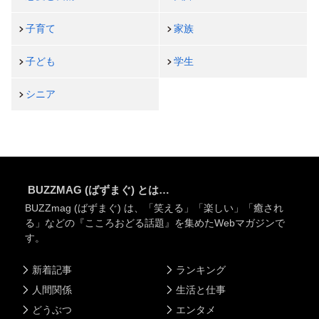
子育て
家族
子ども
学生
シニア
BUZZMAG (ばずまぐ) とは…
BUZZmag (ばずまぐ) は、「笑える」「楽しい」「癒され
る」などの『こころおどる話題』を集めたWebマガジンで
す。
新着記事
ランキング
人間関係
生活と仕事
どうぶつ
エンタメ