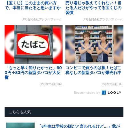
【宝くじ】このままの買い方
売り場じゃ教えてくれない！当
で、本当に当たると思いますか
たる人だけがやってる宝くじの
習慣
[PR]合同会社デジタルファーム
[PR]合同会社デジタルファーム
「もっと早く知りたかった」60
コンビニで買うのは損！たばこ
0円→83円の新型タバコが大反
税なしの新型タバコが爆売れ中
響
[PR]株式会社HAL
[PR]株式会社HAL
Recommended by
こちらも人気
「6年生は学校の顔だと言われるけど…」我が