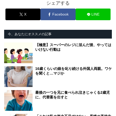
シェアする
X
Facebook
LINE
今、あなたにオススメの記事
【極意】スーパーのレジに並んだ後、やっては
いけない行動は
16歳くらいの娘を叱り続ける外国人両親。ワケ
を聞くと…マジか
最後の一つを兄に食べられ泣きじゃくる2歳児
に、代替案を出すと