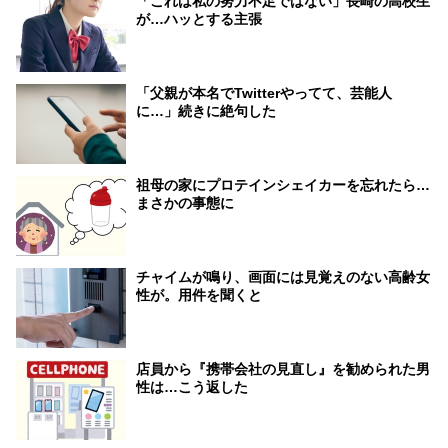
「これは私の努力不足ではない」長崎の高校生
が…ハッとする主張
「父親が本名でTwitterやってて、芸能人
に…」続きに絶句した
祖母の家にプロテインシェイカーを忘れたら…
まさかの事態に
チャイムが鳴り、画面には見覚えのない高齢女
性が。用件を聞くと
店員から『携帯会社の見直し』を勧められた男
性は…こう返した