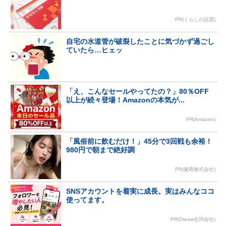
PR(くらしの話題)
自宅の水道管が破裂したことに気づかず過ごし
ていたら…ヒェッ
「え、こんなセールやってたの？」80％OFF
以上が続々登場！Amazonの本気が...
PR(Amazon)
「風俗前に飲むだけ！」45分で3回戦も余裕！
980円で朝まで絶好調
PR(健商株式会社)
SNSアカウントを着実に成長。実はみんなココ
使ってます。
PR(Dreaw合同会社)