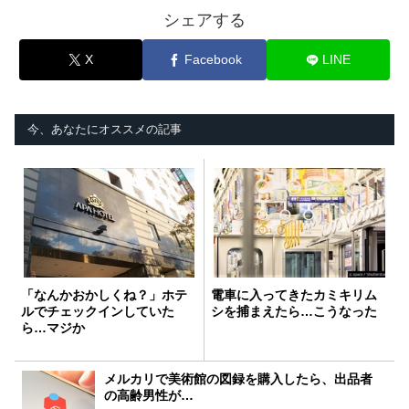
シェアする
X
Facebook
LINE
今、あなたにオススメの記事
「なんかおかしくね？」ホテ
電車に入ってきたカミキリム
ルでチェックインしていた
シを捕まえたら…こうなった
ら…マジか
メルカリで美術館の図録を購入したら、出品者
の高齢男性が…