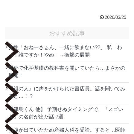
2026/03/29
おすすめ記事
女性「おねーさぁん、一緒に飲まない??」 私「わ
っ！誰ですか！やめ」→衝撃の展開
屋外で化学基礎の教科書を開いていたら…まさかの
展開！
『組の人』に声をかけられた書店員。話を聞いてみ
ると…！？
【津島くん 他】 予期せぬタイミングで、『スゴい
人』の名前が出た話 7選
お腹が出ていたため産婦人科を受診。すると…医師