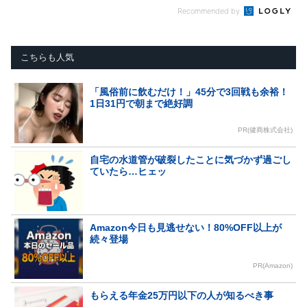
Recommended by
こちらも人気
「風俗前に飲むだけ！」45分で3回戦も余裕！
1日31円で朝まで絶好調
PR(健商株式会社)
自宅の水道管が破裂したことに気づかず過ごし
ていたら…ヒェッ
Amazon今日も見逃せない！80%OFF以上が
続々登場
PR(Amazon)
もらえる年金25万円以下の人が知るべき事