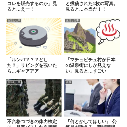
コレを販売するのか」見
と投稿された1枚の写真。
ると…えー！
見ると…本当だ！！
生活と仕事
生活と仕事
「ルンバ？？？どし
「マチュピチュ村が日本
た？」リビングを覗いた
の温泉街にしか見えな
ら…ギャアアア
い」見ると…すごい
生活と仕事
仕事
不合格つづきの体力検定
『何とかしてほしい』 公