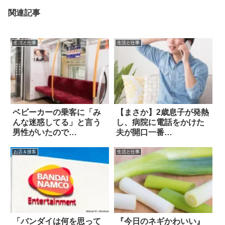
関連記事
生活と仕事
生活と仕事
ベビーカーの乗客に「み
【まさか】2歳息子が発熱
んな迷惑してる」と言う
し、病院に電話をかけた
男性がいたので…
夫が開口一番…
お店＆接客
生活と仕事
「バンダイは何を思って
『今日のネギかわいい』