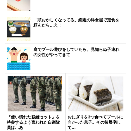
「頭おかしくなってる」網走の洋食屋で定食を
頼んだら…え！
庭でプール遊びをしていたら、見知らぬ子連れ
の女性がやってきて
『使い慣れた裁縫セット』を
おにぎりを3つ食べてプールに
持参するよう言われた自衛隊
向かった息子。その後帰宅し
員は…あ
て…