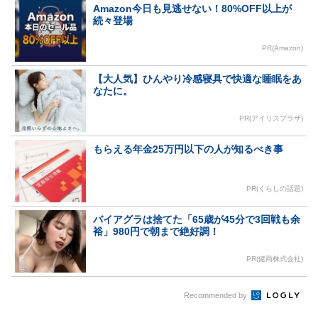
Amazon今日も見逃せない！80%OFF以上が
続々登場
PR(Amazon)
【大人気】ひんやり冷感寝具で快適な睡眠をあ
なたに。
PR(アイリスプラザ)
もらえる年金25万円以下の人が知るべき事
PR(くらしの話題)
バイアグラは捨てた「65歳が45分で3回戦も余
裕」980円で朝まで絶好調！
PR(健商株式会社)
Recommended by