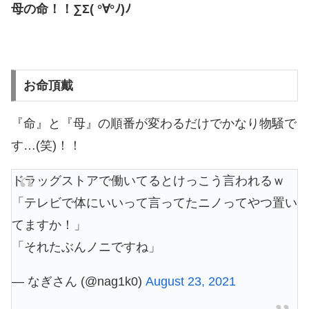
母の命！！∑Σ( °∀°ﾉ)ﾉ
お命頂戴
『命』と『母』の順番が変わるだけでかなり物騒で
す…(笑)！！
ドラッグストアで働いてるとけっこう言われるｗ
「テレビで体にいいって言ってたニノってやつ置い
てますか！」
「それたぶんノニですね」
— なぎさん (@nag1k0)
August 23, 2021