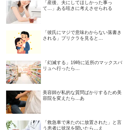
「産後、夫にしてほしかった事っ
て…」ある呟きに考えさせられる
「彼氏にマジで意味わからない落書き
される」プリクラを見ると…
「幻滅する」19時に近所のマックスバ
リュへ行ったら…
美容師が私的な質問ばかりするため美
容院を変えたら…あ
「救急車で来たのに放置された」と言
う患者に状況を聞いたら…え