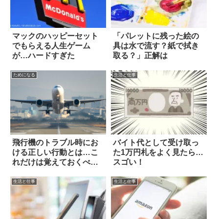
マックのハッピーセット
「パレットに残った絵の
でもらえる人生ゲーム
具は水で流す？紙で拭き
が…ハードすぎた
取る？」正解は
ためになる
生活と仕事
飛行機のトラブル時にお
バイト代として受け取っ
ける正しい行動とは…こ
た1万円札をよく見たら…
れだけは覚えておくべき2
スゴい！
つ
生活と仕事
生活と仕事