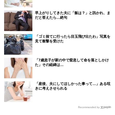
早上がりしてきた夫に「飯は？」と訊かれ、ま
だと答えたら…絶句
「ゴミ捨てに行ったら目玉飛び出たわ」写真を
見て衝撃を受けた
「7歳息子が家の中で窒息して命を落としかけ
た」その経緯は…
「産後、夫にしてほしかった事って…」ある呟
きに考えさせられる
Recommended by