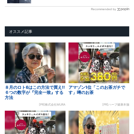
Recommended by
オススメ記事
８月のロト6はこの方法で買え!!
アマゾン1位「このお茶ガチで
６つの数字が『完全一致』する
す」噂のお茶
方法
[PR]株式会社MURA
[PR]ハーブ健康本舗