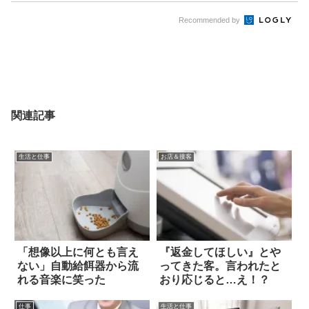
Recommended by
関連記事
生活と仕事
お店＆接客
「想像以上に何とも言え
『返金してほしい』とや
ない」自動給餌器から流
ってきた客。言われたと
れる音楽に笑った
おり応じると…え！？
仕事
生活と仕事