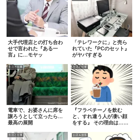
大手代理店との打ち合わ
「テレワークに」と売ら
せで言われた『ある一
れていた『PCのセット』
言』に…モヤッ
がヤバすぎる
生活と仕事
生活と仕事
電車で、お婆さんに席を
『フラペチーノを飲む
譲ろうとして立ったら…
と、すれ違う人が凄い顔
最高の展開
をする』 その理由は…
え！
生活と仕事
お店＆接客