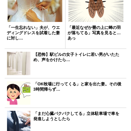
「一生忘れない」夫が、ウエ
「最近なぜか畳の上に蝉の羽
ディングドレスを試着した妻
が落ちてる」写真を見ると…
に対し…
あっ
【恐怖】駅ビルの女子トイレに若い男がいたた
め、声をかけたら…
「OK牧場に行ってくる」と家を出た妻。その後
3時間帰らず…
「まだ心臓バクバクしてる」立体駐車場で車を
発進しようとしたら