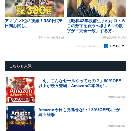
アマゾン1位の実績！380円で5
【昭和43年以前生まれはロト６
日間お試し。
この数字を買うべき】6つの数
字が「完全一致」する方...
[PR]ハーブ健康本舗
[PR]株式会社MURA
Recommended by
こちらも人気
「え、こんなセールやってたの？」80％OFF
以上が続々登場！Amazonの本気が...
PR(Amazon)
Amazon今日も見逃せない！80%OFF以上が
続々登場
PR(Amazon)