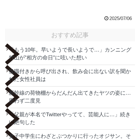
2025/07/06
おすすめ記事
「もう10年。早いようで長いようで…」カンニング
竹山が”相方の命日”に呟いた想い
役職付きから呼び出され、飲み会に出ない訳を聞か
れた女性社員は
新幹線の荷物棚からだんだん出てきたヤツの姿に…
思わず二度見
「父親が本名でTwitterやってて、芸能人に…」続き
に絶句した
女子中学生にわざとぶつかりに行ったオジサン。そ