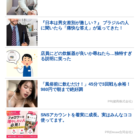
『日本は男女差別が激しい？』 ブラジルの人
に聞いたら「痛快な答え」が返ってきた！
店員にどの炊飯器が良いか尋ねたら…独特すぎ
る説明に笑った
「風俗前に飲むだけ！」45分で3回戦も余裕！
980円で朝まで絶好調
PR(健商株式会社)
SNSアカウントを着実に成長。実はみんなココ
使ってます。
PR(Dreaw合同会社)