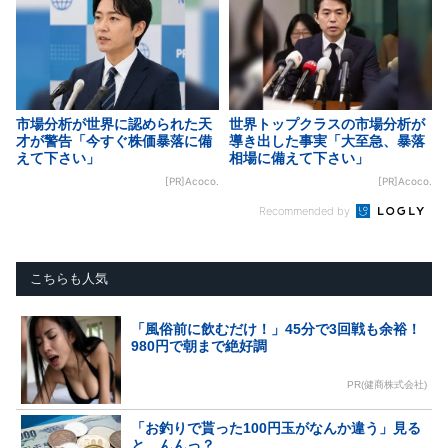
市場分析が世界に認められた天
世界トップクラスの市場分析が
才が警告「今すぐ株価暴落に備
導き出した事実「大至急、暴落
えて下さい」
相場に備えて下さい」
[PR]Acoco.
[PR]Acoco.
Recommended by
こちらも人気
「風俗前に飲むだけ！」45分で3回戦も余裕！
980円で朝まで絶好調
PR(健商株式会社)
「お釣りで貰った100円玉がなんか違う」見る
と…んんっ？