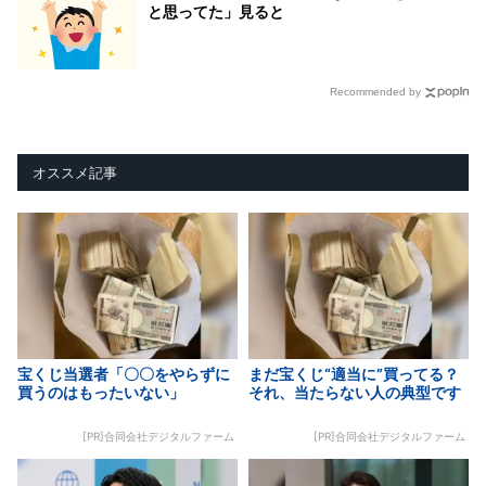
と思ってた」見ると
Recommended by
オススメ記事
宝くじ当選者「〇〇をやらずに
まだ宝くじ“適当に”買ってる？
買うのはもったいない」
それ、当たらない人の典型です
[PR]合同会社デジタルファーム
[PR]合同会社デジタルファーム