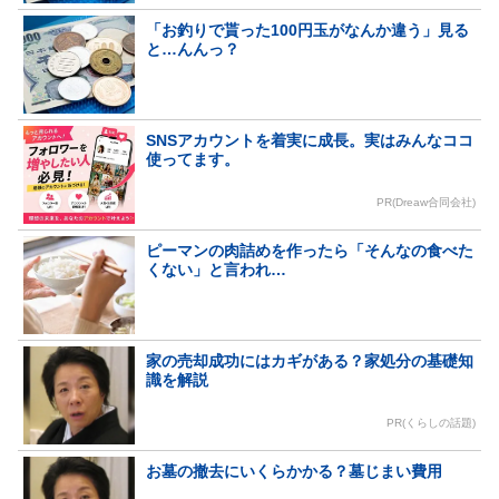
「お釣りで貰った100円玉がなんか違う」見る
と…んんっ？
SNSアカウントを着実に成長。実はみんなココ
使ってます。
PR(Dreaw合同会社)
ピーマンの肉詰めを作ったら「そんなの食べた
くない」と言われ…
家の売却成功にはカギがある？家処分の基礎知
識を解説
PR(くらしの話題)
お墓の撤去にいくらかかる？墓じまい費用