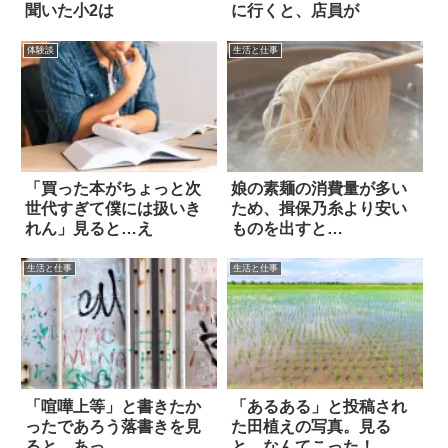
聞いた小2は
に行くと、店員が
体験談
生活と仕事
「買った本がちょっと次
娘の素麺の消費量が多い
世代すぎて僕には扱いき
ため、揖保乃糸より安い
れん」見ると…え
ものを出すと…
生活と仕事
生活と仕事
「喧嘩上等」と書きたか
「あるある」と投稿され
ったであろう落書きを見
た田植えの写真。見る
ると…あっ
と…なんてこった！