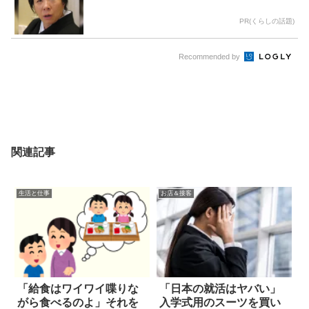
PR(くらしの話題)
Recommended by
関連記事
生活と仕事
お店＆接客
「給食はワイワイ喋りな
「日本の就活はヤバい」
がら食べるのよ」それを
入学式用のスーツを買い