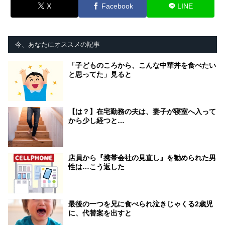
X
Facebook
LINE
今、あなたにオススメの記事
「子どものころから、こんな中華丼を食べたい
と思ってた」見ると
【は？】在宅勤務の夫は、妻子が寝室へ入って
から少し経つと…
店員から『携帯会社の見直し』を勧められた男
性は…こう返した
最後の一つを兄に食べられ泣きじゃくる2歳児
に、代替案を出すと