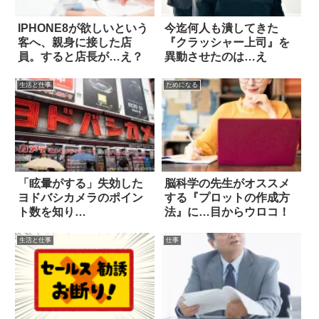
IPHONE8が欲しいという
今迄何人も潰してきた
客へ、親身に接した店
『クラッシャー上司』を
員。すると店長が…え？
異動させたのは…え
生活と仕事
ためになる
「眩暈がする」失効した
脳科学の先生がオススメ
ヨドバシカメラのポイン
する『プロットの作成方
ト数を知り…
法』に…目からウロコ！
生活と仕事
仕事