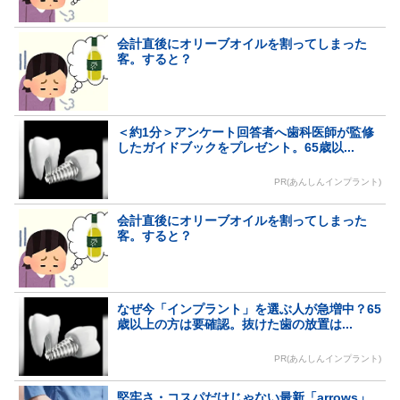
会計直後にオリーブオイルを割ってしまった
客。すると？
＜約1分＞アンケート回答者へ歯科医師が監修
したガイドブックをプレゼント。65歳以...
PR(あんしんインプラント)
会計直後にオリーブオイルを割ってしまった
客。すると？
なぜ今「インプラント」を選ぶ人が急増中？65
歳以上の方は要確認。抜けた歯の放置は...
PR(あんしんインプラント)
堅牢さ・コスパだけじゃない最新「arrows」