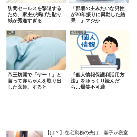
訪問セールスを撃退する
「部署の主みたいな男性
ため、家主が掲げた貼り
が20年振りに異動した結
紙が秀逸すぎる
果…」マジか
仕事
生活と仕事
帝王切開で「ヤー！」と
『個人情報保護利活用方
言って赤ちゃんを取り出
法』をゆっくり読んだ
した医師。すると
ら…爆笑不可避
【は？】在宅勤務の夫は、妻子が寝室