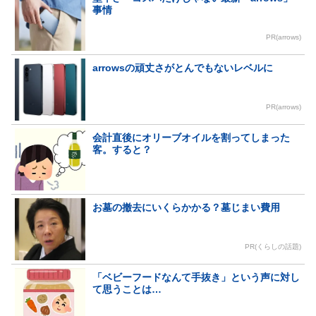
事情
PR(arrows)
arrowsの頑丈さがとんでもないレベルに
PR(arrows)
会計直後にオリーブオイルを割ってしまった
客。すると？
お墓の撤去にいくらかかる？墓じまい費用
PR(くらしの話題)
「ベビーフードなんて手抜き」という声に対し
て思うことは…