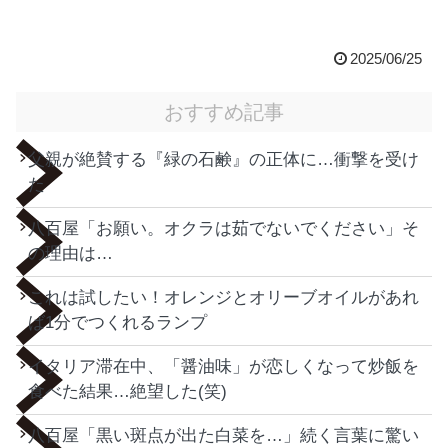
2025/06/25
おすすめ記事
父親が絶賛する『緑の石鹸』の正体に…衝撃を受け
た
八百屋「お願い。オクラは茹でないでください」そ
の理由は…
これは試したい！オレンジとオリーブオイルがあれ
ば1分でつくれるランプ
イタリア滞在中、「醤油味」が恋しくなって炒飯を
食べた結果…絶望した(笑)
八百屋「黒い斑点が出た白菜を…」続く言葉に驚い