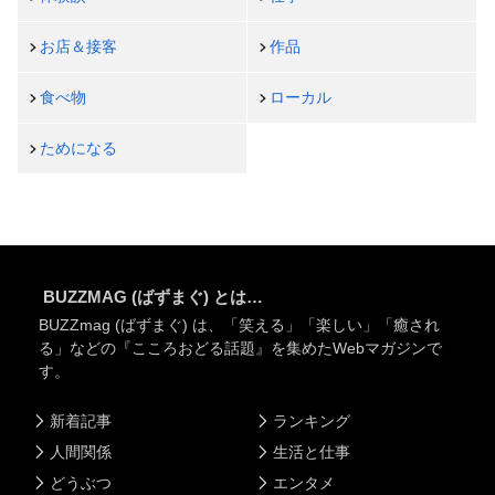
お店＆接客
作品
食べ物
ローカル
ためになる
BUZZMAG (ばずまぐ) とは…
BUZZmag (ばずまぐ) は、「笑える」「楽しい」「癒され
る」などの『こころおどる話題』を集めたWebマガジンで
す。
新着記事
ランキング
人間関係
生活と仕事
どうぶつ
エンタメ