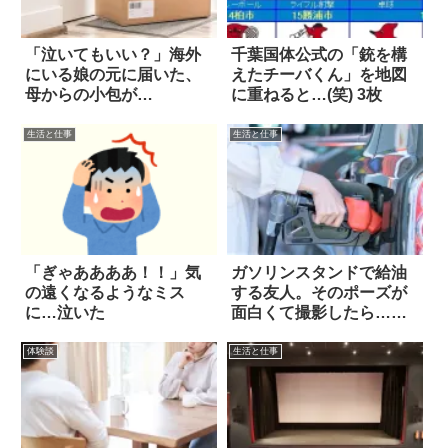
「泣いてもいい？」海外
千葉国体公式の「銃を構
にいる娘の元に届いた、
えたチーバくん」を地図
母からの小包が…
に重ねると…(笑) 3枚
生活と仕事
生活と仕事
「ぎゃああああ！！」気
ガソリンスタンドで給油
の遠くなるようなミス
する友人。そのポーズが
に…泣いた
面白くて撮影したら…
あ！
体験談
生活と仕事