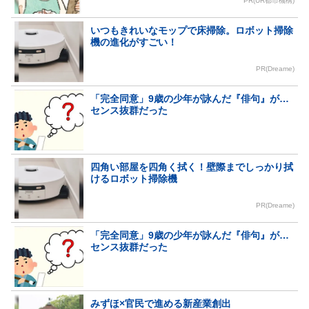
PR(UR都市機構)
いつもきれいなモップで床掃除。ロボット掃除
機の進化がすごい！
PR(Dreame)
「完全同意」9歳の少年が詠んだ『俳句』が…
センス抜群だった
四角い部屋を四角く拭く！壁際までしっかり拭
けるロボット掃除機
PR(Dreame)
「完全同意」9歳の少年が詠んだ『俳句』が…
センス抜群だった
みずほ×官民で進める新産業創出