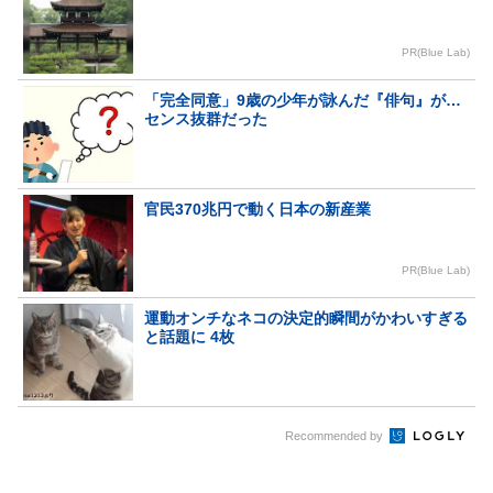
PR(Blue Lab)
「完全同意」9歳の少年が詠んだ『俳句』が…
センス抜群だった
官民370兆円で動く日本の新産業
PR(Blue Lab)
運動オンチなネコの決定的瞬間がかわいすぎる
と話題に 4枚
Recommended by