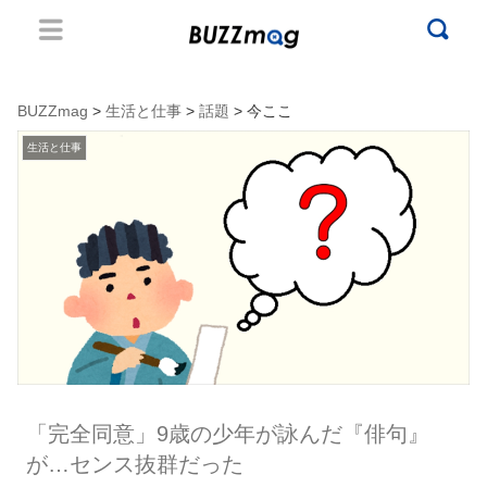
BUZZmag
>
生活と仕事
>
話題
> 今ここ
生活と仕事
「完全同意」9歳の少年が詠んだ『俳句』
が…センス抜群だった