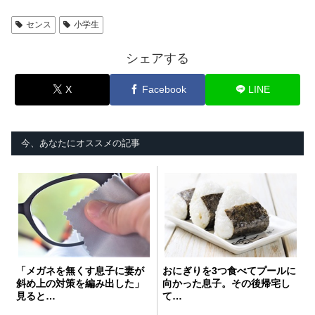
センス
小学生
シェアする
X
Facebook
LINE
今、あなたにオススメの記事
「メガネを無くす息子に妻が
おにぎりを3つ食べてプールに
斜め上の対策を編み出した」
向かった息子。その後帰宅し
見ると…
て…