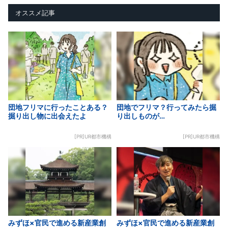
オススメ記事
団地フリマに行ったことある？
団地でフリマ？行ってみたら掘
掘り出し物に出会えたよ
り出しものが…
[PR]UR都市機構
[PR]UR都市機構
みずほ×官民で進める新産業創
みずほ×官民で進める新産業創