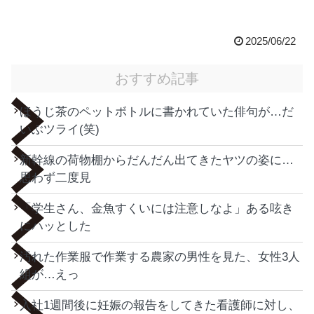
2025/06/22
おすすめ記事
ほうじ茶のペットボトルに書かれていた俳句が…だ
いぶツライ(笑)
新幹線の荷物棚からだんだん出てきたヤツの姿に…
思わず二度見
「学生さん、金魚すくいには注意しなよ」ある呟き
にハッとした
汚れた作業服で作業する農家の男性を見た、女性3人
組が…えっ
入社1週間後に妊娠の報告をしてきた看護師に対し、