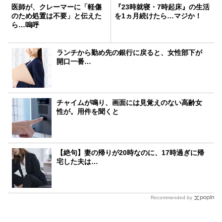
医師が、クレーマーに「軽傷
『23時就寝・7時起床』の生活
のため処置は不要」と伝えた
を1ヵ月続けたら…マジか！
ら…嗚呼
ランチから勤め先の銀行に戻ると、女性部下が
開口一番…
チャイムが鳴り、画面には見覚えのない高齢女
性が。用件を聞くと
【絶句】妻の帰りが20時なのに、17時過ぎに帰
宅した夫は…
Recommended by