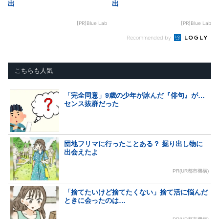
出
出
[PR]Blue Lab
[PR]Blue Lab
Recommended by
こちらも人気
「完全同意」9歳の少年が詠んだ『俳句』が…
センス抜群だった
団地フリマに行ったことある？ 掘り出し物に
出会えたよ
PR(UR都市機構)
「捨てたいけど捨てたくない」捨て活に悩んだ
ときに会ったのは…