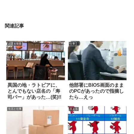
関連記事
お店＆接客
仕事
異国の地・ラトビアに、
他部署にBIOS画面のまま
とんでもない店名の「寿
のPCがあったので指摘し
司バー」があった…(笑)!!
たら…えっ
生活と仕事
笑える