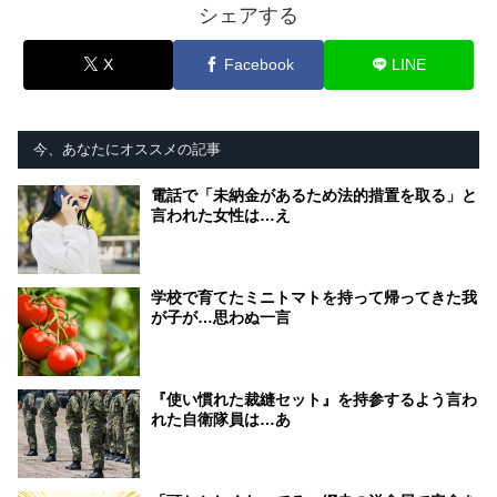
シェアする
X
Facebook
LINE
今、あなたにオススメの記事
電話で「未納金があるため法的措置を取る」と
言われた女性は…え
学校で育てたミニトマトを持って帰ってきた我
が子が…思わぬ一言
『使い慣れた裁縫セット』を持参するよう言わ
れた自衛隊員は…あ