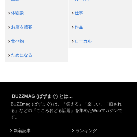
体験談
仕事
お店＆接客
作品
食べ物
ローカル
ためになる
BUZZMAG (ばずまぐ) とは…
BUZZmag (ばずまぐ) は、「笑える」「楽しい」「癒され
る」などの『こころおどる話題』を集めたWebマガジンで
す。
新着記事
ランキング