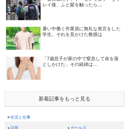
レイ後、ふと髪を触ったら…
暑い中働く作業員に無礼な発言をした
学生。それを見かけた教授は
「7歳息子が家の中で窒息して命を落
としかけた」その経緯は…
新着記事をもっと見る
生活と仕事
話題
ガールズ