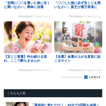
「玄関に〇〇を置いた後に宝く
「〇〇した後に必ず宝くじを買
じ買いなさい」簡単に当選
いなさい」貧乏が億万長者に
[PR]合同会社デジタルファーム
[PR]合同会社デジタルファーム
【宝くじ落選】外れ続ける流
【当選】金運が上がる直前に起
れ、ここで断ちませんか
こるサイン
[PR]合同会社デジタルファーム
[PR]合同会社デジタルファーム
Recommended by
こちらも人気
「風俗前に飲むだけ！」45分で3回戦も余裕！