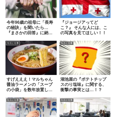
今年96歳の祖母に「長寿
『ジョージアってど
の秘訣」を聞いたら…
こ？』 そんな人には、こ
『まさかの回答』に納
の写真を見てほしい！！
得！
生活と仕事
生活と仕事
すげえええ！マルちゃん
湖池屋の『ポテトチップ
醤油ラーメンの「スープ
スのり塩味』に関する、
の小袋」を数年放置して
衝撃の事実とは…！？
いた結果
生活と仕事
生活と仕事