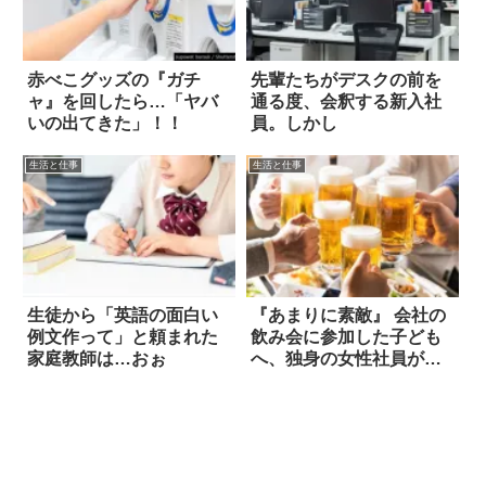
赤べこグッズの『ガチ
先輩たちがデスクの前を
ャ』を回したら…「ヤバ
通る度、会釈する新入社
いの出てきた」！！
員。しかし
生活と仕事
生活と仕事
生徒から「英語の面白い
『あまりに素敵』 会社の
例文作って」と頼まれた
飲み会に参加した子ども
家庭教師は…おぉ
へ、独身の女性社員が…