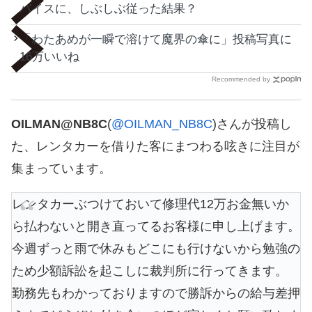
バイスに、しぶしぶ従った結果？
「わたあめが一瞬で溶けて魔界の傘に」投稿写真に
16万いいね
Recommended by
OILMAN@NB8C
(
@OILMAN_NB8C
)さんが投稿し
た、レンタカーを借りた客にまつわる呟きに注目が
集まっています。
レンタカーぶつけておいて修理代12万お金無いか
ら払わないと開き直ってるお客様に申し上げます。
今週ずっと雨で休みもどこにも行けないから勉強の
ため少額訴訟を起こしに裁判所に行ってきます。
勤務先もわかっておりますので勝訴からの給与差押