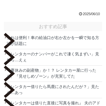
2025/06/10
おすすめ記事
これは便利！車の給油口が右か左かを一瞬で知る方
法が話題に
「レンタカーのナンバーがこれで凄く気まずい」見
たら…えぇ
「夏休みの副産物」か！？ レンタカー屋に行った
ら、『見せしめゾーン』が充実してた
「レンタカー借りたら馬鹿にされたんだが？」見た
ら…あっ
『レンタカーは借りた直後に写真を撮れ』 夫のアド