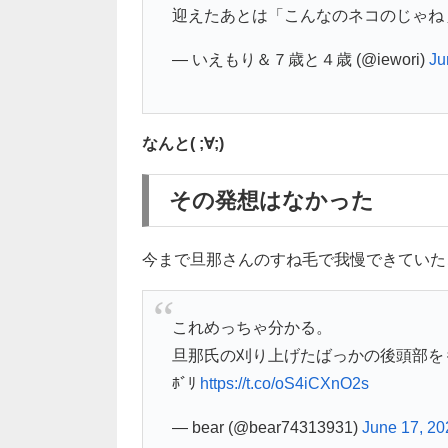
迎えたあとは「こんなのネコのじゃね
— いえもり＆７歳と４歳 (@iewori)
Ju
なんと( ;∀;)
その発想はなかった
今まで旦那さんのすね毛で我慢できていたこ
これめっちゃ分かる。
旦那氏の刈り上げたばっかの後頭部をもふ
ﾎﾞﾘ
https://t.co/oS4iCXnO2s
— bear (@bear74313931)
June 17, 20