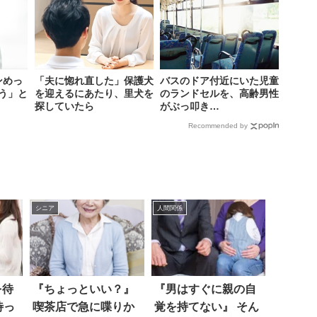
ンめっ
「夫に惚れ直した」保護犬
バスのドア付近にいた児童
う」と
を迎えるにあたり、里犬を
のランドセルを、高齢男性
探していたら
がぶっ叩き…
Recommended by
シニア
人間関係
を待
『ちょっといい？』
『男はすぐに親の自
待っ
喫茶店で急に喋りか
覚を持てない』 そん