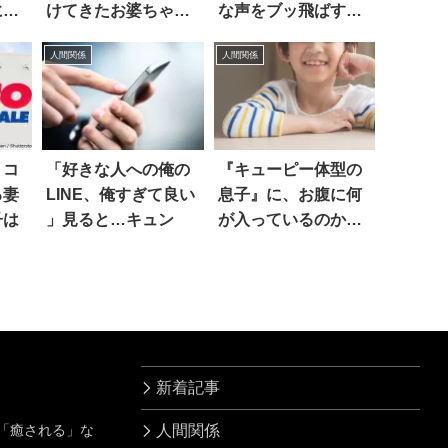
に…
けてきたお婆ちゃ
な声をブッ飛ばす反
ん。話を聞いて、辛
論がコレ
人間関係
人間関係
くなった
トコ
「好きな人への俺の
『キューピー体型の
る妻
LINE、俺すぎて良い
息子』に、お腹に何
子は
」見ると…キュン
が入っているのか聞
くと…
新着記事
」「癒される」な
人間関係