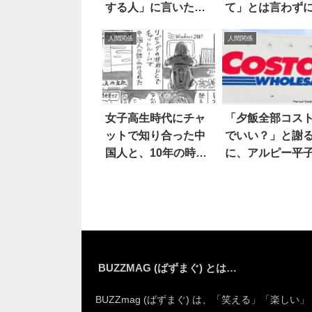
する人」に言いたい
て」とは言わず
のは…
人間関係
人間関係
女子高生時代にチャ
「夕飯全部コス
ットで知り合った中
でいい？」と謝
国人と、10年の時を
に、アルピー平
経て初対面した話 4
枚
BUZZMAG (ばずまぐ) とは…
BUZZmag (ばずまぐ) は、「笑える」「楽しい