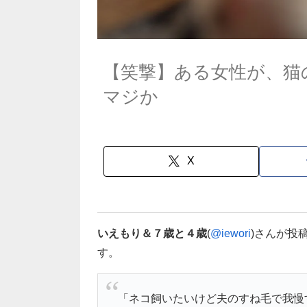
【笑撃】ある女性が、猫
マジか
X
いえもり＆７歳と４歳
(
@iewori
)さんが投
す。
「ネコ飼いたいけど夫のすね毛で我慢