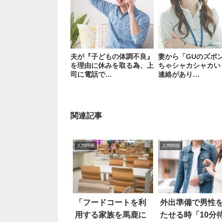
夫が『子どもの体調不良』
妻から「GUのズボ
を理由に休みを取る為、上
ちゃシャカシャカい
司に電話で…
連絡があり…
関連記事
人間関係
人間関係
「フードコートを利
外出準備で男性
用する家族を馬鹿に
たせる時「10分