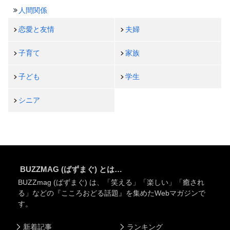
人間関係
恋愛と友情
夫婦
子育て
家族
子ども
学生
シニア
BUZZMAG (ばずまぐ) とは…
BUZZmag (ばずまぐ) は、「笑える」「楽しい」「癒され
る」などの『こころおどる話題』を集めたWebマガジンで
す。
新着記事
ランキング