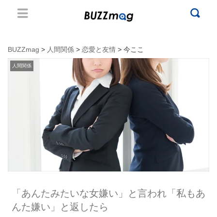
BUZZmag
>
人間関係
>
恋愛と友情
> 今ここ
人間関係
「あんたみたいな女嫌い」と言われ「私もあ
んた嫌い」と返したら