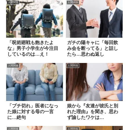
人間関係
人間関係
「呪術廻戦も飽きたよ
ガチの陽キャに「毎回飲
な」男子小学生が今注目
み会を断ってる」と話し
しているのは…え！
たら…思わぬ返し
人間関係
人間関係
「ブチ切れ」医者になっ
娘から『友達が彼氏と別
た娘に対する母の一言
れた理由』を聞き、思わ
に…絶句
ず諭したワケは…
人間関係
人間関係