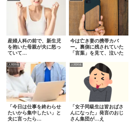
産婦人科の前で、新生児
今は亡き妻の携帯カバ
を抱いた母親が夫に怒っ
ー。裏側に残されていた
ていて…
「言葉」を見て、泣いた
人間関係
人間関係
「今日は仕事を終わらせ
「女子同級生は皆おばさ
たいから集中したい」と
んになった」発言のおじ
夫に言ったら…
さん集団が…え