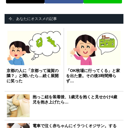
今、あなたにオススメの記事
京都の人に「京都って滋賀の
「OK牧場に行ってくる」と家
隣？」と聞いたら…続く展開
を出た妻。その後3時間帰ら
に笑った
ず…
抱っこ紐を装着後、1歳児を抱くと見せかけ4歳
児を抱き上げたら…
電車で泣く赤ちゃんにイラつくオジサン。する