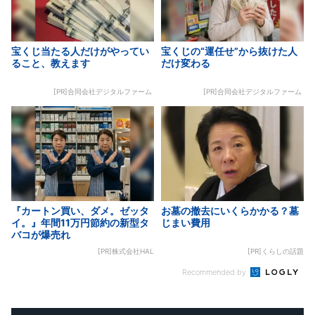
宝くじ当たる人だけがやってい
宝くじの“運任せ”から抜けた人
ること、教えます
だけ変わる
[PR]合同会社デジタルファーム
[PR]合同会社デジタルファーム
『カートン買い、ダメ。ゼッタ
お墓の撤去にいくらかかる？墓
イ。』年間11万円節約の新型タ
じまい費用
バコが爆売れ
[PR]株式会社HAL
[PR]くらしの話題
Recommended by