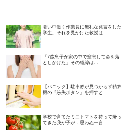
暑い中働く作業員に無礼な発言をした
学生。それを見かけた教授は
「7歳息子が家の中で窒息して命を落
としかけた」その経緯は…
【パニック】駐車券が見つからず精算
機の『紛失ボタン』を押すと
学校で育てたミニトマトを持って帰っ
てきた我が子が…思わぬ一言