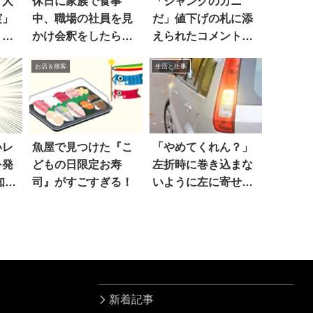
ド人
休日に家族で食事
「ジャンクのカニ
実」
中、職場の社員を見
だ」値下げの札に添
りゃ
かけ会釈をしたら…
えられたコメントに
は？
笑った
お店＆接客
生活と仕事
いレ
魚屋で見つけた『こ
「やめてくれん？」
を発
どもの日限定お寿
左折時に巻き込まな
知っ
司』がすごすぎる！
いように左に寄せた
ら…
新着記事