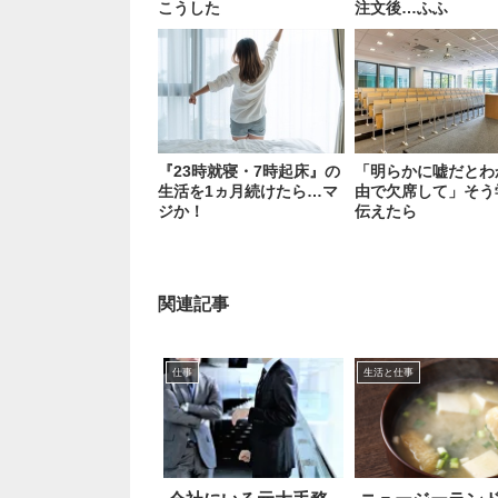
こうした
注文後…ふふ
『23時就寝・7時起床』の
「明らかに嘘だとわ
生活を1ヵ月続けたら…マ
由で欠席して」そう
ジか！
伝えたら
関連記事
仕事
生活と仕事