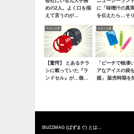
会社にいる元大手務
ニュージーラン
めの2人。よく口を揃
に「味噌汁の真
えて言うのが…
を伝えたら…そ
驚いて当然だ(笑)
生活と仕事
生活と仕事
【驚愕】 とあるチラ
「ビーチで物凄
シに載っていた『ラ
アなアイスの袋
ンドセル』が…個性
掘」 販売時期を
的すぎる！！
て…驚愕！
BUZZMAG (ばずまぐ) とは…