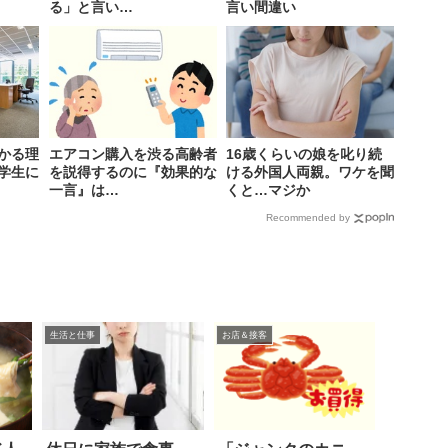
る」と言い…
言い間違い
かる理
エアコン購入を渋る高齢者
16歳くらいの娘を叱り続
学生に
を説得するのに『効果的な
ける外国人両親。ワケを聞
一言』は…
くと…マジか
Recommended by
生活と仕事
お店＆接客