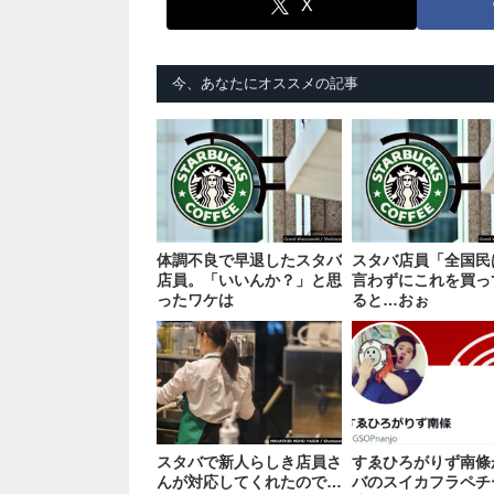
X
今、あなたにオススメの記事
体調不良で早退したスタバ
スタバ店員「全国民
店員。「いいんか？」と思
言わずにこれを買っ
ったワケは
ると…おぉ
スタバで新人らしき店員さ
すゑひろがりず南條
んが対応してくれたので…
バのスイカフラペチ