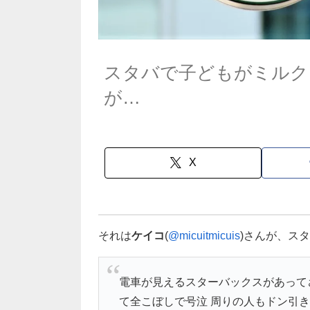
スタバで子どもがミルク
が…
X
それは
ケイコ
(
@micuitmicuis
)さんが、ス
電車が見えるスターバックスがあって
て全こぼしで号泣 周りの人もドン引