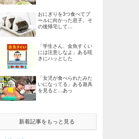
おにぎりを3つ食べてプ
ールに向かった息子。そ
の後帰宅して…
「学生さん、金魚すくい
には注意しなよ」ある呟
きにハッとした
「女児が食べられたみた
いになってる」ある遊具
を見ると…あっ
新着記事をもっと見る