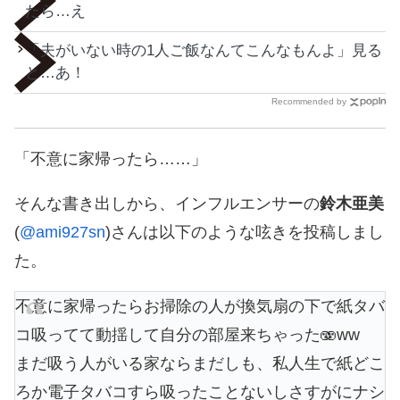
たら…え
「夫がいない時の1人ご飯なんてこんなもんよ」見る
と…あ！
Recommended by
「不意に家帰ったら……」
そんな書き出しから、インフルエンサーの
鈴木亜美
(
@ami927sn
)さんは以下のような呟きを投稿しまし
た。
不意に家帰ったらお掃除の人が換気扇の下で紙タバ
コ吸ってて動揺して自分の部屋来ちゃった🫨ww
まだ吸う人がいる家ならまだしも、私人生で紙どこ
ろか電子タバコすら吸ったことないしさすがにナシ