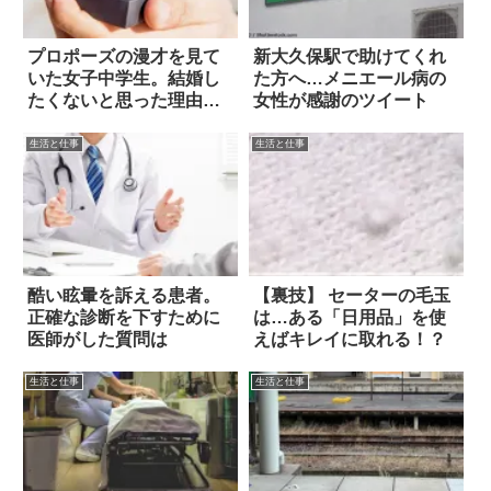
プロポーズの漫才を見て
新大久保駅で助けてくれ
いた女子中学生。結婚し
た方へ…メニエール病の
たくないと思った理由
女性が感謝のツイート
は？
生活と仕事
生活と仕事
酷い眩暈を訴える患者。
【裏技】 セーターの毛玉
正確な診断を下すために
は…ある「日用品」を使
医師がした質問は
えばキレイに取れる！？
生活と仕事
生活と仕事