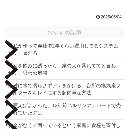
2025/06/04
おすすめ記事
「私が作って会社で2年くらい運用してるシステム
が…」嘘だろ
「女を飲みに誘ったら、家の犬が暴れててと言わ
れ…」思わぬ展開
絶対に水で濡らさずアレをかける。台所の換気扇フ
ィルターをキレイにする超簡単な方法
「買えばよかった」12年前ベルリンのデパートで売
られていたのは
お金がなくて困っているという家庭に食糧を寄付し