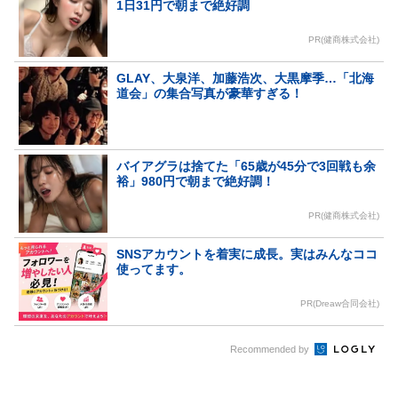
1日31円で朝まで絶好調
PR(健商株式会社)
GLAY、大泉洋、加藤浩次、大黒摩季…「北海
道会」の集合写真が豪華すぎる！
バイアグラは捨てた「65歳が45分で3回戦も余
裕」980円で朝まで絶好調！
PR(健商株式会社)
SNSアカウントを着実に成長。実はみんなココ
使ってます。
PR(Dreaw合同会社)
Recommended by