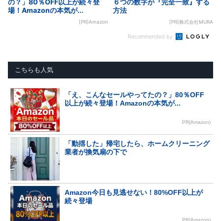
の？」80％OFF以上が続々登
６つの数字が『完全一致』する
場！Amazonの本気が...
方法
[PR]Amazon
[PR]株式会社MURA
Recommended by
こちらも人気
「え、こんなセールやってたの？」80％OFF
以上が続々登場！Amazonの本気が...
PR(Amazon)
「動揺した」帰宅したら、ホームクリーニング
業者が換気扇の下で
Amazon今日も見逃せない！80%OFF以上が
続々登場
PR(Amazon)