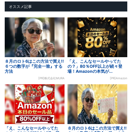
オススメ記事
８月のロト6はこの方法で買え!!
「え、こんなセールやってた
６つの数字が『完全一致』する
の？」80％OFF以上が続々登
方法
場！Amazonの本気が...
[PR]株式会社MURA
[PR]Amazon
「え、こんなセールやってた
８月のロト6はこの方法で買え!!