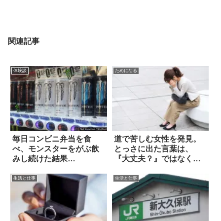
関連記事
体験談
ためになる
毎日コンビニ弁当を食
道で苦しむ女性を発見。
べ、モンスターをがぶ飲
とっさに出た言葉は、
みし続けた結果…
『大丈夫？』ではなく…
生活と仕事
生活と仕事