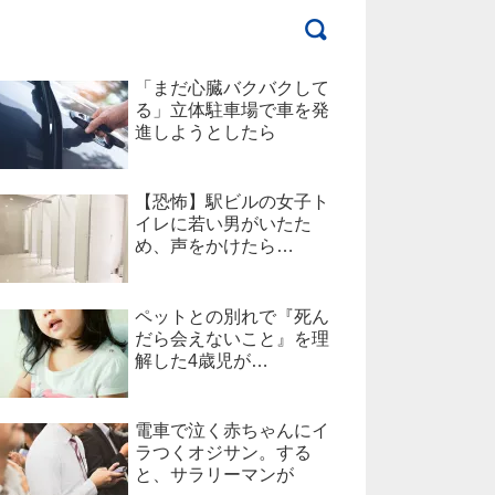
「まだ心臓バクバクして
る」立体駐車場で車を発
進しようとしたら
【恐怖】駅ビルの女子ト
イレに若い男がいたた
め、声をかけたら…
ペットとの別れで『死ん
だら会えないこと』を理
解した4歳児が…
電車で泣く赤ちゃんにイ
ラつくオジサン。する
と、サラリーマンが