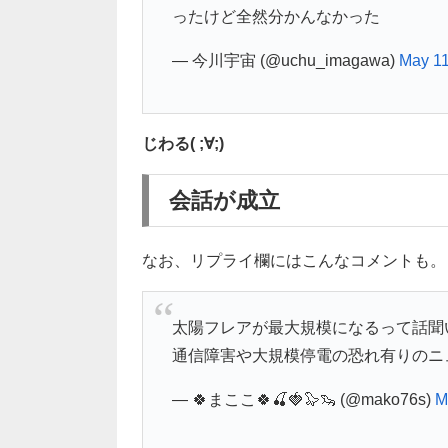
ったけど全然分かんなかった
— 今川宇宙 (@uchu_imagawa)
May 11
じわる( ;∀;)
会話が成立
なお、リプライ欄にはこんなコメントも。
太陽フレアが最大規模になるって話聞
通信障害や大規模停電の恐れ有りのニ
— 🍀まここ🍀🍒🍓🦭🦦 (@mako76s)
M