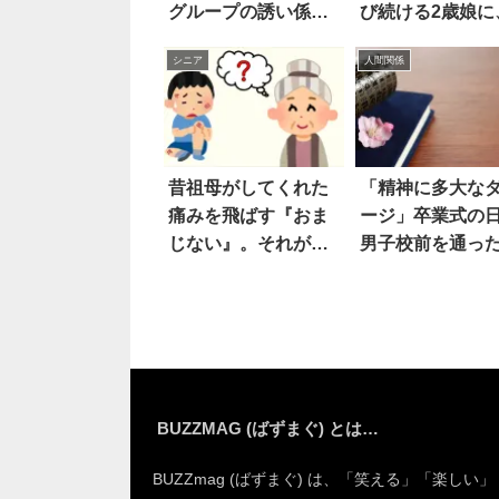
グループの誘い係」
び続ける2歳娘に
を辞めた女性の声が
親は
シニア
人間関係
話題に
昔祖母がしてくれた
「精神に多大な
痛みを飛ばす『おま
ージ」卒業式の
じない』。それが
男子校前を通っ
今…
ら…
BUZZMAG (ばずまぐ) とは…
BUZZmag (ばずまぐ) は、「笑える」「楽しい