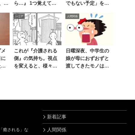
、母
ら…』 1つ覚えてお
でもない予定」を書
くべきことは？
き込んでた！
シニア
人間関係
ダメ
これが『介護される
日曜深夜、中学生の
日に
側』の気持ち。視点
娘が母におずおずと
た
を変えると、様々な
渡してきたモノは…
問題が見えてくる 3
ヒィィ
枚
新着記事
」「癒される」な
人間関係