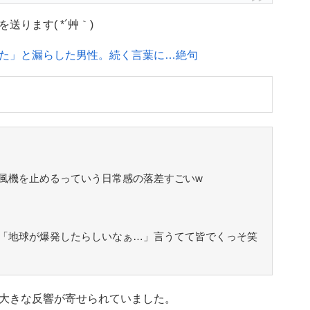
ります( *´艸｀)
た」と漏らした男性。続く言葉に…絶句
風機を止めるっていう日常感の落差すごいw
「地球が爆発したらしいなぁ…」言うてて皆でくっそ笑
大きな反響が寄せられていました。