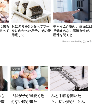
に来る
おにぎりを3つ食べてプー
チャイムが鳴り、画面には
思って
ルに向かった息子。その後
見覚えのない高齢女性が。
帰宅して…
用件を聞くと
Recommended by
人間関係
人間関係
いも
『我が子が可愛く思
ふと手帳を開いた
で遊
えない時が来た
ら、幼い娘が「とん