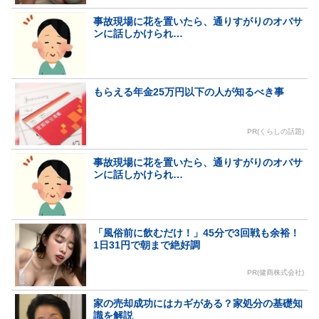
事故現場に花を置いたら、通りすがりのオバサ
ンに話しかけられ…
もらえる年金25万円以下の人が知るべき事
PR(くらしの話題)
事故現場に花を置いたら、通りすがりのオバサ
ンに話しかけられ…
「風俗前に飲むだけ！」45分で3回戦も余裕！
1日31円で朝まで絶好調
PR(健商株式会社)
家の売却成功にはカギがある？家処分の基礎知
識を解説