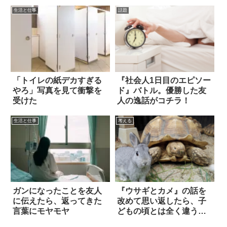
生活と仕事
話題
「トイレの紙デカすぎる
『社会人1日目のエピソー
やろ」写真を見て衝撃を
ド』バトル。優勝した友
受けた
人の逸話がコチラ！
生活と仕事
考える
ガンになったことを友人
『ウサギとカメ』の話を
に伝えたら、返ってきた
改めて思い返したら、子
言葉にモヤモヤ
どもの頃とは全く違う感
想が湧いてきた