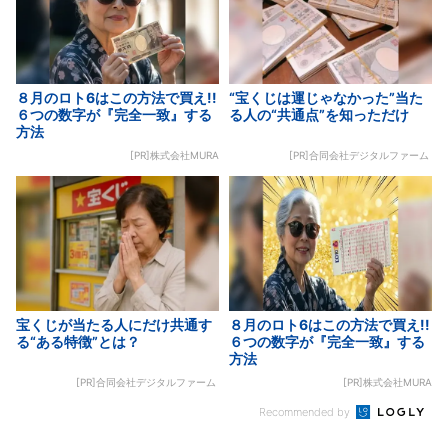
８月のロト6はこの方法で買え!!
“宝くじは運じゃなかった”当た
６つの数字が『完全一致』する
る人の“共通点”を知っただけ
方法
[PR]株式会社MURA
[PR]合同会社デジタルファーム
宝くじが当たる人にだけ共通す
８月のロト6はこの方法で買え!!
る“ある特徴”とは？
６つの数字が『完全一致』する
方法
[PR]合同会社デジタルファーム
[PR]株式会社MURA
Recommended by