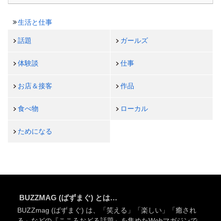
生活と仕事
話題
ガールズ
体験談
仕事
お店＆接客
作品
食べ物
ローカル
ためになる
BUZZMAG (ばずまぐ) とは…
BUZZmag (ばずまぐ) は、「笑える」「楽しい」「癒され
る」などの『こころおどる話題』を集めたWebマガジンで