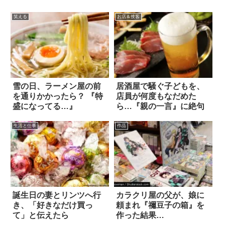
笑える
お店＆接客
雪の日、ラーメン屋の前
居酒屋で騒ぐ子どもを、
を通りかかったら？ 『特
店員が何度もなだめた
盛になってる…』
ら…『親の一言』に絶句
生活と仕事
作品
誕生日の妻とリンツへ行
カラクリ屋の父が、娘に
き、「好きなだけ買っ
頼まれ『禰豆子の箱』を
て」と伝えたら
作った結果…