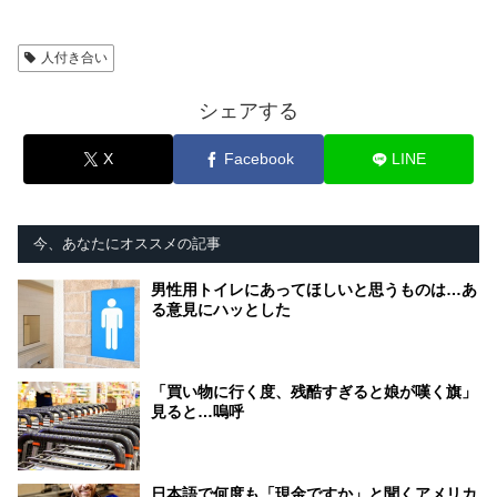
人付き合い
シェアする
X
Facebook
LINE
今、あなたにオススメの記事
男性用トイレにあってほしいと思うものは…あ
る意見にハッとした
「買い物に行く度、残酷すぎると娘が嘆く旗」
見ると…嗚呼
日本語で何度も「現金ですか」と聞くアメリカ