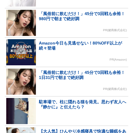
「風俗前に飲むだけ！」45分で3回戦も余裕！
980円で朝まで絶好調
PR(健商株式会社)
Amazon今日も見逃せない！80%OFF以上が
続々登場
PR(Amazon)
「風俗前に飲むだけ！」45分で3回戦も余裕！
1日31円で朝まで絶好調
PR(健商株式会社)
駐車場で、柱に隠れる猫を発見。思わず友人へ
『静かに』と伝えたら？
【大人気】ひんやり冷感寝具で快適な睡眠をあ