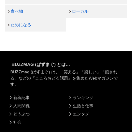
食べ物
ローカル
ためになる
BUZZMAG (ばずまぐ) とは…
BUZZmag (ばずまぐ) は、「笑える」「楽しい」「癒され
る」などの『こころおどる話題』を集めたWebマガジンで
す。
新着記事
ランキング
人間関係
生活と仕事
どうぶつ
エンタメ
社会