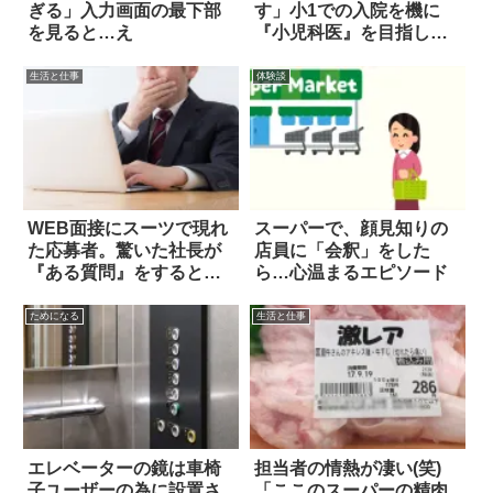
ぎる」入力画面の最下部
す」小1での入院を機に
を見ると…え
『小児科医』を目指した
結果
生活と仕事
体験談
WEB面接にスーツで現れ
スーパーで、顔見知りの
た応募者。驚いた社長が
店員に「会釈」をした
『ある質問』をすると…
ら…心温まるエピソード
ためになる
生活と仕事
エレベーターの鏡は車椅
担当者の情熱が凄い(笑)
子ユーザーの為に設置さ
「ここのスーパーの精肉