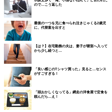
ので…こう返した
最後の一つを兄に食べられ泣きじゃくる2歳児
に、代替案を出すと
【は？】在宅勤務の夫は、妻子が寝室へ入って
から少し経つと…
「良い感じのTシャツ買った」見ると…センス
がすごすぎる！
「頭おかしくなってる」網走の洋食屋で定食を
頼んだら…え！