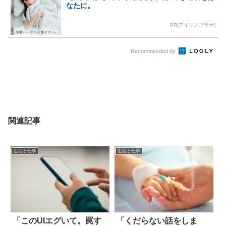
なたに。
PR(アイリスプラザ)
Recommended by
関連記事
生活と仕事
生活と仕事
「このUIエグいて。罠す
「くだらない話をしま