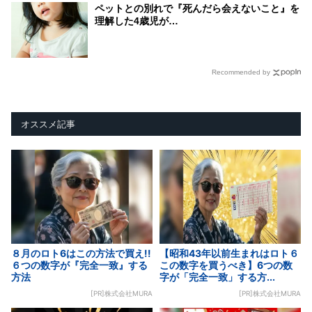
ペットとの別れで『死んだら会えないこと』を
理解した4歳児が…
Recommended by
オススメ記事
８月のロト6はこの方法で買え!!
【昭和43年以前生まれはロト６
６つの数字が『完全一致』する
この数字を買うべき】6つの数
方法
字が「完全一致」する方...
[PR]株式会社MURA
[PR]株式会社MURA