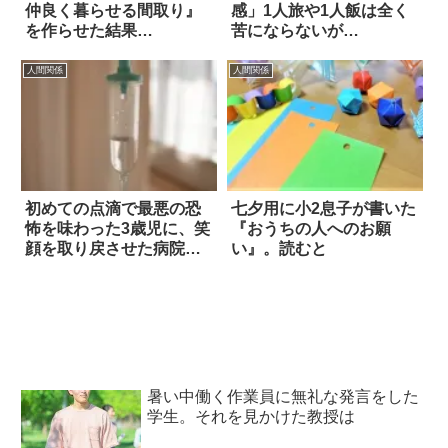
仲良く暮らせる間取り』
感」1人旅や1人飯は全く
を作らせた結果…
苦にならないが…
人間関係
人間関係
初めての点滴で最悪の恐
七夕用に小2息子が書いた
怖を味わった3歳児に、笑
『おうちの人へのお願
顔を取り戻させた病院職
い』。読むと
員の技
暑い中働く作業員に無礼な発言をした
学生。それを見かけた教授は