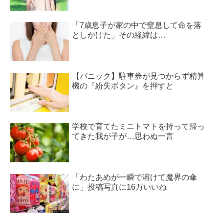
「7歳息子が家の中で窒息して命を落
としかけた」その経緯は…
【パニック】駐車券が見つからず精算
機の『紛失ボタン』を押すと
学校で育てたミニトマトを持って帰っ
てきた我が子が…思わぬ一言
「わたあめが一瞬で溶けて魔界の傘
に」投稿写真に16万いいね