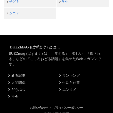
子ども
学生
シニア
BUZZMAG (ばずまぐ) とは…
BUZZmag (ばずまぐ) は、「笑える」「楽しい」「癒され
る」などの『こころおどる話題』を集めたWebマガジンで
す。
新着記事
ランキング
人間関係
生活と仕事
どうぶつ
エンタメ
社会
お問い合わせ
・
プライバシーポリシー
©
2022
BUZZmag