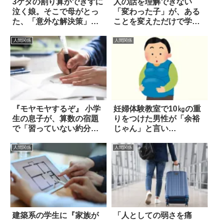
3ケタの割り算ができずに
人の話を理解できない
泣く娘。そこで母がとっ
「変わった子」が、ある
た、「意外な解決策」と
ことを変えただけで学年
は？
トップになった話
人間関係
人間関係
『モヤモヤするぞ』 小学
妊婦体験教室で10㎏の重
生の息子が、算数の宿題
りをつけた男性が「余裕
で「習っていない約分」
じゃん」と言い…
を使ったら？
人間関係
人間関係
建築系の学生に『家族が
「人としての弱さを痛