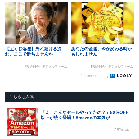
【宝くじ落選】外れ続ける流
あなたの金運、今が変わる時か
れ、ここで断ちませんか
もしれません
[PR]合同会社デジタルファーム
[PR]合同会社デジタルファーム
Recommended by
こちらも人気
「え、こんなセールやってたの？」80％OFF
以上が続々登場！Amazonの本気が...
PR(Amazon)