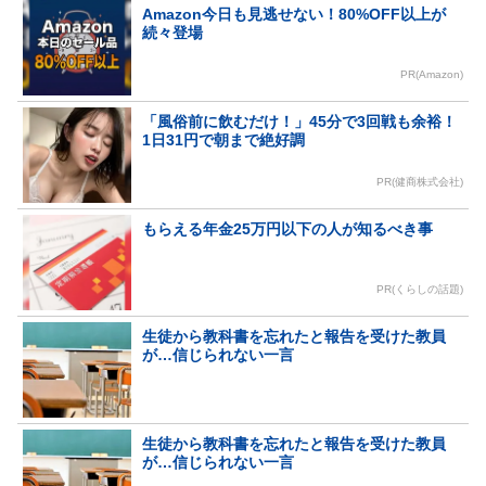
Amazon今日も見逃せない！80%OFF以上が
続々登場
PR(Amazon)
「風俗前に飲むだけ！」45分で3回戦も余裕！
1日31円で朝まで絶好調
PR(健商株式会社)
もらえる年金25万円以下の人が知るべき事
PR(くらしの話題)
生徒から教科書を忘れたと報告を受けた教員
が…信じられない一言
生徒から教科書を忘れたと報告を受けた教員
が…信じられない一言