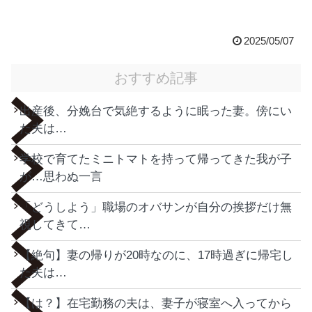
2025/05/07
おすすめ記事
出産後、分娩台で気絶するように眠った妻。傍にい
た夫は…
学校で育てたミニトマトを持って帰ってきた我が子
が…思わぬ一言
「どうしよう」職場のオバサンが自分の挨拶だけ無
視してきて…
【絶句】妻の帰りが20時なのに、17時過ぎに帰宅し
た夫は…
【は？】在宅勤務の夫は、妻子が寝室へ入ってから