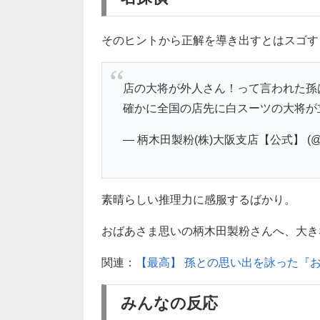
そのヒントから正解を導き出すとはスゴす
店の大将が外人さん！って言われた孫
確かに全国の店先に白スーツの大将が
— 柄木田製粉(株)大阪支店【公式】 (@kar
素晴らしい推理力に感服するばかり。
おばあさま思いの柄木田製粉さんへ、大きな拍
関連：
【最高】 孫との思い出を詠った『
みんなの反応