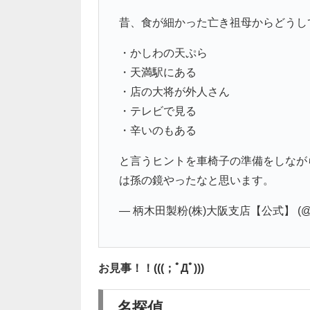
昔、食が細かった亡き祖母からどうし
・かしわの天ぷら
・天満駅にある
・店の大将が外人さん
・テレビで見る
・辛いのもある
と言うヒントを車椅子の準備をしなが
は孫の鏡やったなと思います。
— 柄木田製粉(株)大阪支店【公式】 (@kar
お見事！！(((；ﾟДﾟ)))
名探偵