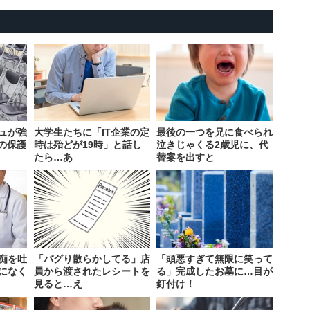
ュが強
大学生たちに「IT企業の定
最後の一つを兄に食べられ
園の保護
時は殆どが19時」と話し
泣きじゃくる2歳児に、代
たら…あ
替案を出すと
痴を吐
「バグり散らかしてる」店
「頭悪すぎて無限に笑って
になく
員から渡されたレシートを
る」完成したお墓に…目が
見ると…え
釘付け！