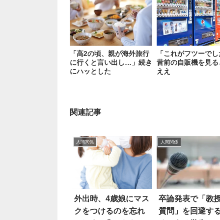
「高2の頃、親が海外旅行
「これがフツーでし
に行くと言い出し…」続き
昔前の自販機を見る
にハッとした
ええ
関連記事
人間関係
人間関係
外出時、4歳娘にマス
卒論発表で「教
クをつけるのを忘れ
質問」を回避す