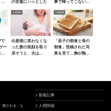
、こ
の言葉にハッとした
事で帰ってこない』
怒る妻にネットで冷
人間関係
人間関係
めた声
がで
出産後に笑わなくな
「息子の朝食と母の
ゲー
った妻の笑顔を取り
朝食」投稿された写
投
戻そうと、夫は…
真を見て…胸が熱く
なった
新着記事
」「癒される」な
人間関係