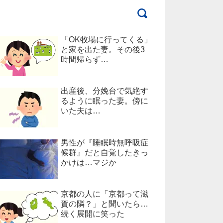
「OK牧場に行ってくる」
と家を出た妻。その後3
時間帰らず…
出産後、分娩台で気絶す
るように眠った妻。傍に
いた夫は…
男性が『睡眠時無呼吸症
候群』だと自覚したきっ
かけは…マジか
京都の人に「京都って滋
賀の隣？」と聞いたら…
続く展開に笑った