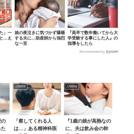
た」一
娘の夜泣きに気づかず爆睡
『高卒で数年働いてから大
と…え
する夫に…助産師から強烈
学受験する事にした人』の
な一言
指導をしたら
Recommended by
人間関係
人間関係
授の
「察してくれる人
『1歳の娘が高熱なの
るた
は…」ある精神科医
に、夫は飲み会の幹