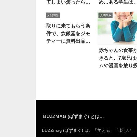
てしまい焦ったら…
め…ある学生は
うした！！
人間関係
人間関係
取りに来てもらう条
件で、炊飯器をジモ
ティーに無料出品し
たら
赤ちゃんの食事
きると、7歳兄は
ムや漫画を放り
げ…
BUZZMAG (ばずまぐ) とは…
BUZZmag (ばずまぐ) は、「笑える」「楽しい