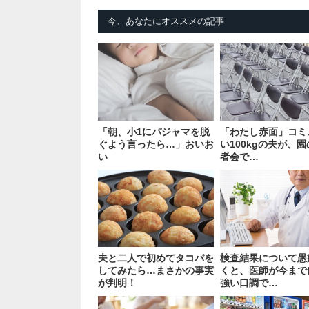
今、あなたにオススメの記事
「朝、小1にパジャマを脱
「わたし赤面」コミ
ぐよう言ったら…」おいお
い100kgの夫が、
い
者会で…
夫と二人で初めてタコパを
検査結果について愚
してみたら…まさかの事実
くと、医師が今まで
が判明！
強い口調で…