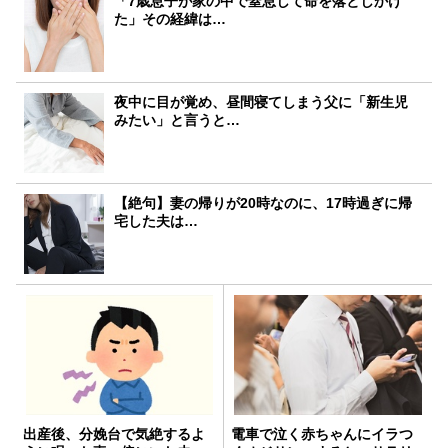
「7歳息子が家の中で窒息して命を落としかけ
た」その経緯は…
夜中に目が覚め、昼間寝てしまう父に「新生児
みたい」と言うと…
【絶句】妻の帰りが20時なのに、17時過ぎに帰
宅した夫は…
出産後、分娩台で気絶するよ
電車で泣く赤ちゃんにイラつ