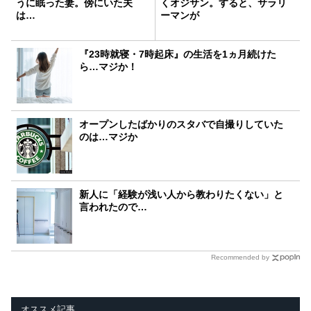
うに眠った妻。傍にいた夫
くオジサン。すると、サラリ
は…
ーマンが
『23時就寝・7時起床』の生活を1ヵ月続けた
ら…マジか！
オープンしたばかりのスタバで自撮りしていた
のは…マジか
新人に「経験が浅い人から教わりたくない」と
言われたので…
Recommended by
オススメ記事