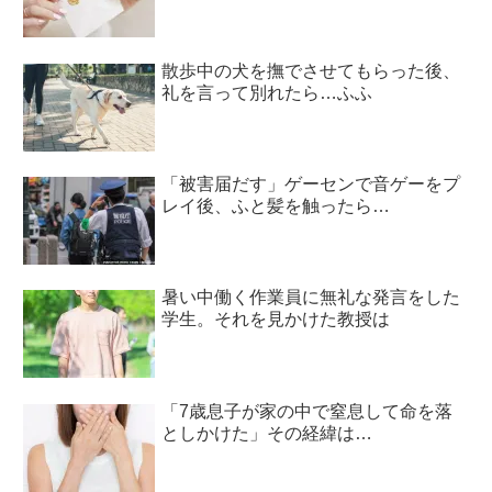
散歩中の犬を撫でさせてもらった後、
礼を言って別れたら…ふふ
「被害届だす」ゲーセンで音ゲーをプ
レイ後、ふと髪を触ったら…
暑い中働く作業員に無礼な発言をした
学生。それを見かけた教授は
「7歳息子が家の中で窒息して命を落
としかけた」その経緯は…