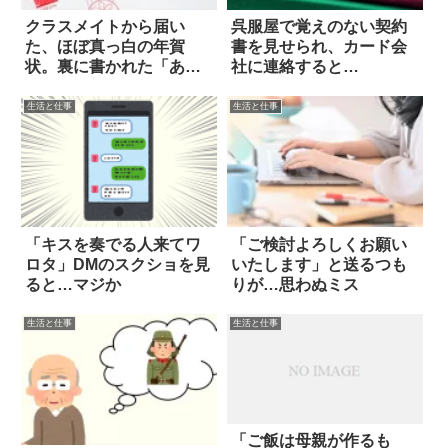
クラスメイトから届い
呉服屋で覚えのない契約
た、ほぼ真っ白の年賀
書を見せられ、カード会
状。裏に書かれた「ある
社に連絡すると…
指示」に従うと？
生活と仕事
生活と仕事
「キスを奏でる人来てワ
「ご検討よろしくお願い
ロタ」DMのスクショを見
いたします」と送るつも
ると…マジか
りが…思わぬミス
生活と仕事
生活と仕事
「ご飯は母親が作るも