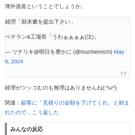
簿外資産ということでしょうか。
経理「顛末書を提出下さい」
ベテラン&工場長「うわぁぁぁぁ(泣)」
— ツチリキ@明日を豊かに (@tsuchienrichi)
May
6, 2024
経理がツッコむのも無理はありませんね(;^ω^)
関連：
顧客に「見積りの金額を下げてくれ」と頼ま
れたので…こう返した
みんなの反応