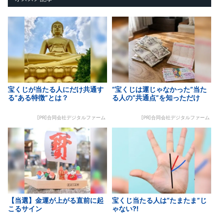
宝くじが当たる人にだけ共通す
“宝くじは運じゃなかった”当た
る“ある特徴”とは？
る人の“共通点”を知っただけ
[PR]合同会社デジタルファーム
[PR]合同会社デジタルファーム
【当選】金運が上がる直前に起
宝くじ当たる人は“たまたま”じ
こるサイン
ゃない?!