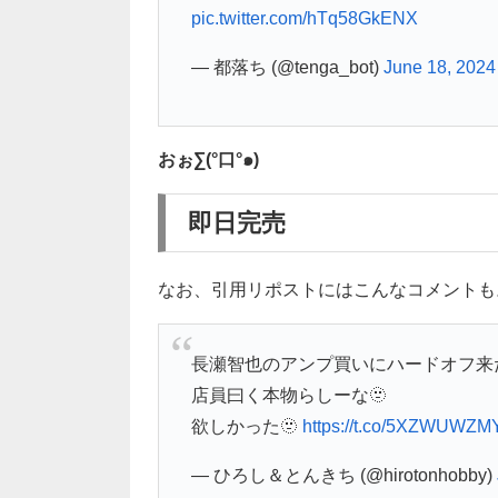
pic.twitter.com/hTq58GkENX
— 都落ち (@tenga_bot)
June 18, 2024
おぉ∑(°口°๑)
即日完売
なお、引用リポストにはこんなコメントも
長瀬智也のアンプ買いにハードオフ来
店員曰く本物らしーな🫥
欲しかった🫥
https://t.co/5XZWUWZM
— ひろし＆とんきち (@hirotonhobby)