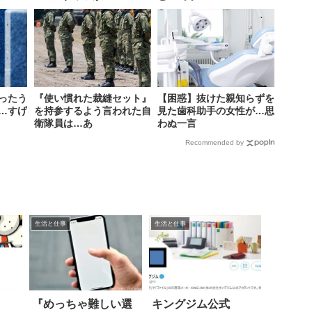
ったう
『使い慣れた裁縫セット』
【困惑】抜けた親知らずを
…すげ
を持参するよう言われた自
見た歯科助手の女性が…思
衛隊員は…あ
わぬ一言
Recommended by
生活と仕事
生活と仕事
『めっちゃ難しい選
キングジム公式