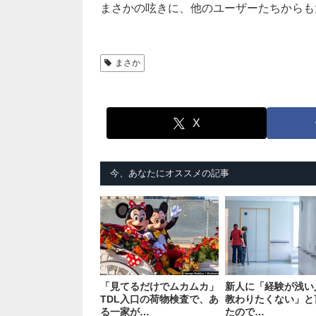
まさかの呟きに、他のユーザーたちからも
まさか
X
今、あなたにオススメの記事
「見てるだけでムカムカ」
新人に「経験が浅い
TDL入口の荷物検査で、あ
教わりたくない」と
る一家が…
たので…