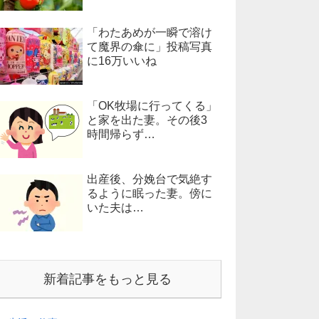
「わたあめが一瞬で溶け
て魔界の傘に」投稿写真
に16万いいね
「OK牧場に行ってくる」
と家を出た妻。その後3
時間帰らず…
出産後、分娩台で気絶す
るように眠った妻。傍に
いた夫は…
新着記事をもっと見る