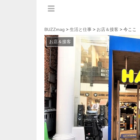
BUZZmag
>
生活と仕事
>
お店＆接客
> 今ここ
お店＆接客