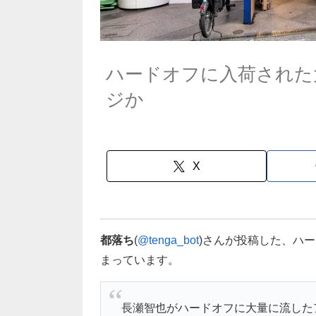
ハードオフに入荷された
ジか
X
都落ち
(
@tenga_bot
)さんが投稿した、ハー
まっています。
長瀬智也がハードオフに大量に流した