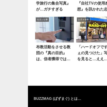
学旅行の集合写真』
『自社TVの使用
が…ガチすぎる
想』を訊かれた
淳は…おおお
生活と仕事
お店＆接客
布教活動をさせる教
「ハードオフで
団の『真の目的』
ぇの見つけた」
は、信者獲得ではな
を見ると…ええ
く…
え！？
BUZZMAG (ばずまぐ) とは…