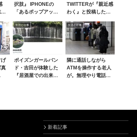
感
択肢』 IPHONEの
TWITTERが『親近感
志尊
「あるポップアッ
わく』と投稿した画
プ」に…大混乱！？
像。見たら…納得！
生活と仕事
生活と仕事
すげ
ポイズンガールバン
隣に通話しながら
写真
ド・吉田が体験した
ATMを操作する老人
『居酒屋での出来
が。無理やり電話を
事』に43万いいね
代わると
新着記事