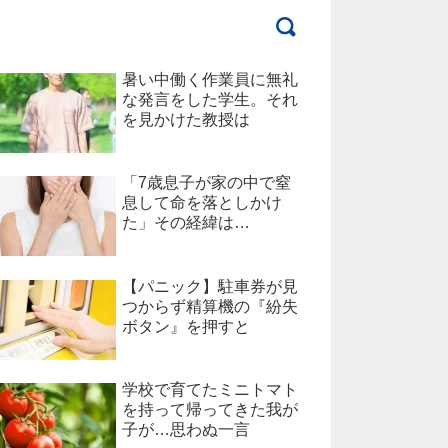
暑い中働く作業員に無礼
な発言をした学生。それ
を見かけた教授は
「7歳息子が家の中で窒
息して命を落としかけ
た」その経緯は…
【パニック】駐車券が見
つからず精算機の『紛失
ボタン』を押すと
学校で育てたミニトマト
を持って帰ってきた我が
子が…思わぬ一言