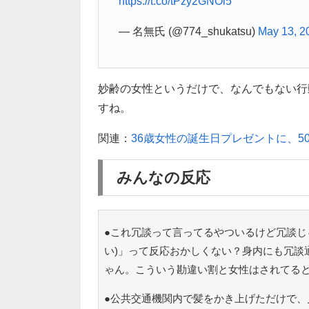
https://t.co/tPzy2GNOi5
— 名無氏 (@774_shukatsu)
May 13, 2
妙齢の女性というだけで、なんでもない行
すね。
関連：
36歳女性の誕生日プレゼントに、5
みんなの反応
●これ冗談って言ってるやついるけど冗談じ
い)」って反応おかしくない？身内にも冗談
ゃん。こういう勘違い割と女性はされてる
●公共交通機関内で髪をかき上げただけで、