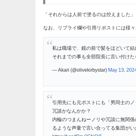
「それからは人前で塗るのは控えました」
なお、リプライ欄や引用リポストには様々
私は職場で、鏡の前で髪をほどいて結
それまでの事も全部院長に言い付けた
— Akari (@olivekirbystar)
May 13, 202
引用先にも元ポストにも「男同士のノ
冗談かなんかか？
内輪のつまんねーノリや冗談に無関係
るような声量で言い合ってる集団がい