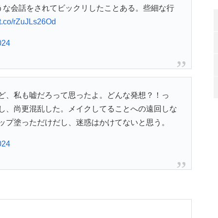
ような会話をされてビックリしたことある。些細な行
//t.co/rZuJLs26Od
024
ど、私も嘘だろって思ったよ。どんな発想？！っ
し、尚更混乱した。メイクしてることへの遠回しな
ップ塗っただけだし、迷惑はかけてないと思う。
024