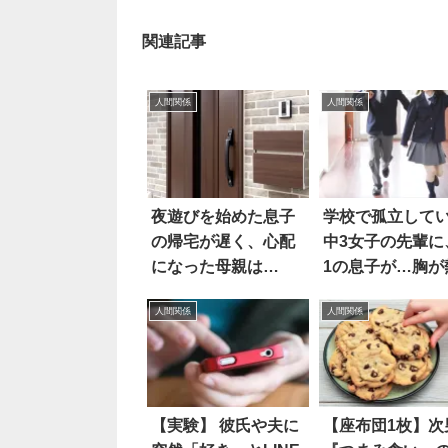
関連記事
人間関係
人間関係
夜遊びを始めた息子
学校で孤立して
の帰宅が遅く、心配
中3女子の先輩に
になった母親は…
1の息子が…胸が
なる話
人間関係
人間関係
【実験】 彼氏や夫に
【座布団1枚】次