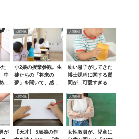
人間関係
人間関係
いた
小2娘の授業参観。生
幼い息子がしてきた
、中
徒たちの「将来の
博士課程に関する質
熱く
夢」を聞いて、感心
問が…可愛すぎる
した！
人間関係
人間関係
男が
【天才】 5歳娘の作
女性教員が、児童に