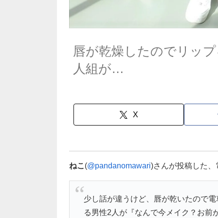
唇が乾燥したのでリップ
人組が…
X
ねこ
(
@pandanomawari
)さんが投稿した
少し話が違うけど、唇が乾いたので電
る男性2人が『なんで今メイク？お前