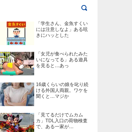
「学生さん、金魚すくい
には注意しなよ」ある呟
きにハッとした
「女児が食べられたみた
いになってる」ある遊具
を見ると…あっ
16歳くらいの娘を叱り続
ける外国人両親。ワケを
聞くと…マジか
「見てるだけでムカム
カ」TDL入口の荷物検査
で、ある一家が…