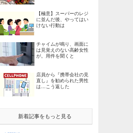
【極意】スーパーのレジ
に並んだ後、やってはい
けない行動は
チャイムが鳴り、画面に
は見覚えのない高齢女性
が。用件を聞くと
店員から『携帯会社の見
直し』を勧められた男性
は…こう返した
新着記事をもっと見る