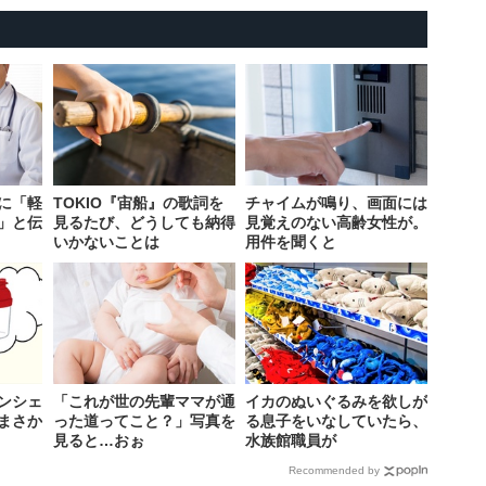
に「軽
TOKIO『宙船』の歌詞を
チャイムが鳴り、画面には
」と伝
見るたび、どうしても納得
見覚えのない高齢女性が。
いかないことは
用件を聞くと
ンシェ
「これが世の先輩ママが通
イカのぬいぐるみを欲しが
まさか
った道ってこと？」写真を
る息子をいなしていたら、
見ると…おぉ
水族館職員が
Recommended by