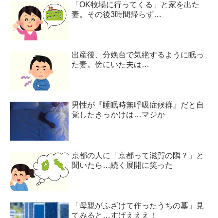
「OK牧場に行ってくる」と家を出た
妻。その後3時間帰らず…
出産後、分娩台で気絶するように眠っ
た妻。傍にいた夫は…
男性が『睡眠時無呼吸症候群』だと自
覚したきっかけは…マジか
京都の人に「京都って滋賀の隣？」と
聞いたら…続く展開に笑った
「母親がふざけて作ったうちの墓」見
てみると…すげえええ！