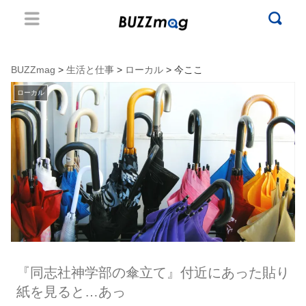
BUZZmag
>
生活と仕事
>
ローカル
> 今ここ
ローカル
『同志社神学部の傘立て』付近にあった貼り
紙を見ると…あっ