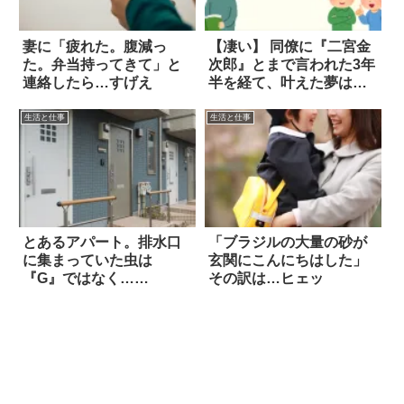
妻に「疲れた。腹減っ
【凄い】 同僚に『二宮金
た。弁当持ってきて」と
次郎』とまで言われた3年
連絡したら…すげえ
半を経て、叶えた夢は…
生活と仕事
生活と仕事
とあるアパート。排水口
「ブラジルの大量の砂が
に集まっていた虫は
玄関にこんにちはした」
『G』ではなく…
その訳は…ヒェッ
『K』！？