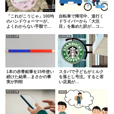
「これがこうじゃ」100均
自転車で帰宅中、道行く
のハンドウォーマーが、
ドライバーから「大注
よくわからない手順で大
目」を集めた訳が…コ
変身…(笑)！
レ！！
生活と仕事
お店＆接客
1本の赤青鉛筆を15年使い
スタバで子どもがミルク
続けた結果…まさかの事
を落とし号泣。すると若
実が判明
い店員が…
生活と仕事
体験談