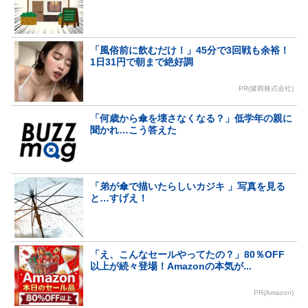
「風俗前に飲むだけ！」45分で3回戦も余裕！
1日31円で朝まで絶好調
PR(健商株式会社)
「何歳から傘を壊さなくなる？」低学年の親に
聞かれ…こう答えた
「弟が傘で描いたらしいカジキ 」写真を見る
と…すげえ！
「え、こんなセールやってたの？」80％OFF
以上が続々登場！Amazonの本気が...
PR(Amazon)