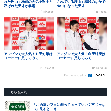
れた理由」株価の天気予報士と
されている理由」精鋭のなかで
呼ばれた天才が暴露
No.1になった天才
[PR]Acoco.
[PR]Acoco.
アマゾンで大人気！血圧対策は
アマゾンで大人気！血圧対策は
コーヒーに足してみて
コーヒーに足してみて
[PR]森永乳業
[PR]森永乳業
Recommended by
こちらも人気
「お洒落カフェに飾ってあっていい文言じゃな
い」見ると…え