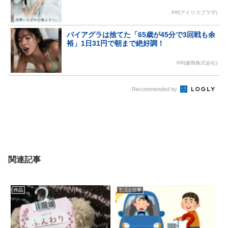
PR(アイリスプラザ)
バイアグラは捨てた「65歳が45分で3回戦も余
裕」1日31円で朝まで絶好調！
PR(健商株式会社)
Recommended by
関連記事
作品
生活と仕事