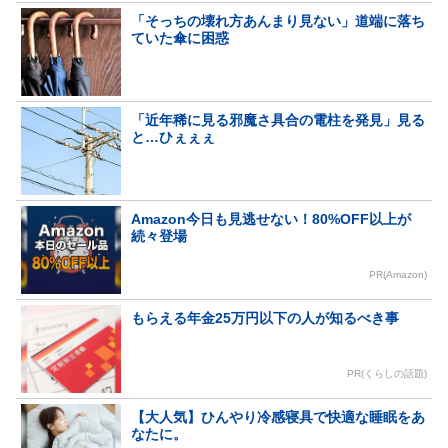
「そっちの壊れ方あんまり見ない」道端に落ち
ていた傘に困惑
「近年稀に見る邪魔さ具合の電柱を発見」見る
と…ひぇぇぇ
Amazon今日も見逃せない！80%OFF以上が
続々登場
PR(Amazon)
もらえる年金25万円以下の人が知るべき事
PR(くらしの話題)
【大人気】ひんやり冷感寝具で快適な睡眠をあ
なたに。