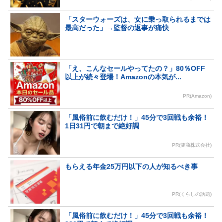
「スターウォーズは、女に乗っ取られるまでは
最高だった」→監督の返事が痛快
「え、こんなセールやってたの？」80％OFF
以上が続々登場！Amazonの本気が...
PR(Amazon)
「風俗前に飲むだけ！」45分で3回戦も余裕！
1日31円で朝まで絶好調
PR(健商株式会社)
もらえる年金25万円以下の人が知るべき事
PR(くらしの話題)
「風俗前に飲むだけ！」45分で3回戦も余裕！