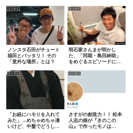
話題に
エンタメ
エンタメ
ノンスタ石田がチュート
明石家さんまが明かし
福田とバッタリ！ その
た、「同期・島田紳助」
「意外な場所」とは？
をめぐるエピソードに心
を打たれる
エンタメ
エンタメ
「お経にハモりを入れて
さすがの創造力！！ 松本
みた」→めちゃめちゃ凄
人志の娘が『きのこの
いけど、中盤でどうして
山』で作ったモノは…
も吹き出す(笑)