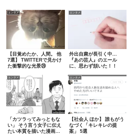
エンタメ
エンタメ
【目覚めたか、人間。 他
外出自粛が長引く中…
7選】 TWITTERで見かけ
『あの芸人』のエール
た衝撃的な光景㉙
に、思わず頷いた！！
エンタメ
エンタメ
「カツラってみっともな
【社会人 ほか】 誰もがう
い」 そう言う女子に伝え
なづく「キレキレの提
たい本質を描いた漫画が
案」 5選