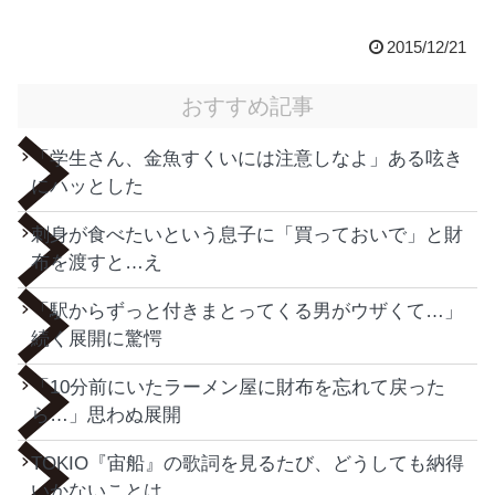
2015/12/21
おすすめ記事
「学生さん、金魚すくいには注意しなよ」ある呟き
にハッとした
刺身が食べたいという息子に「買っておいで」と財
布を渡すと…え
「駅からずっと付きまとってくる男がウザくて…」
続く展開に驚愕
「10分前にいたラーメン屋に財布を忘れて戻った
ら…」思わぬ展開
TOKIO『宙船』の歌詞を見るたび、どうしても納得
いかないことは