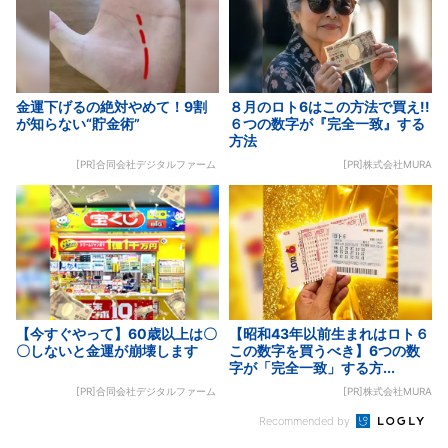
金運下げるの絶対やめて！9割
８月のロト6はこの方法で買え!!
が知らない“貯金術”
６つの数字が『完全一致』する
方法
[PR]合同会社デジタルファーム
[PR]株式会社MURA
【今すぐやって】60歳以上は〇
【昭和43年以前生まれはロト６
〇しないと金運が崩壊します
この数字を買うべき】6つの数
字が「完全一致」する方...
[PR]合同会社デジタルファーム
[PR]株式会社MURA
Recommended by