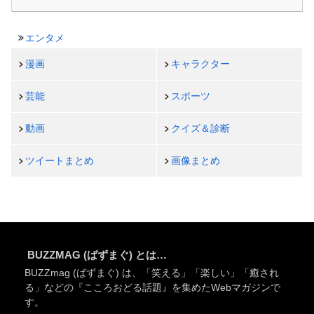
エンタメ
漫画
キャラクター
芸能
スポーツ
動画
クイズ＆診断
ツイートまとめ
画像まとめ
BUZZMAG (ばずまぐ) とは…
BUZZmag (ばずまぐ) は、「笑える」「楽しい」「癒され
る」などの『こころおどる話題』を集めたWebマガジンで
す。