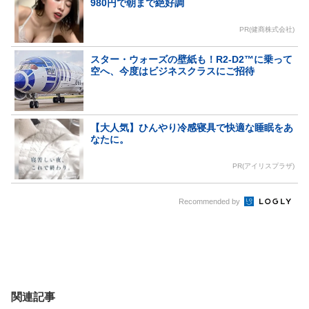
980円で朝まで絶好調
PR(健商株式会社)
スター・ウォーズの壁紙も！R2-D2™に乗って
空へ、今度はビジネスクラスにご招待
【大人気】ひんやり冷感寝具で快適な睡眠をあ
なたに。
PR(アイリスプラザ)
Recommended by
関連記事