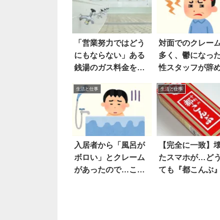
「営業努力ではどう
対面でのクレー
にもならない」ある
多く、鬱になっ
銭湯のガス料金を見
性スタッフが辞
ると
結果…
生活と仕事
生活と仕事
入居者から「風呂が
【完全に一致】
ボロい」とクレーム
たスマホが…ど
があったので…こう
ても『都こんぶ
した
ぎる