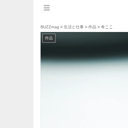
BUZZmag
>
生活と仕事
>
作品
> 今ここ
作品