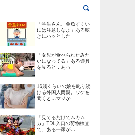
「学生さん、金魚すくい
には注意しなよ」ある呟
きにハッとした
「女児が食べられたみた
いになってる」ある遊具
を見ると…あっ
16歳くらいの娘を叱り続
ける外国人両親。ワケを
聞くと…マジか
「見てるだけでムカム
カ」TDL入口の荷物検査
で、ある一家が…