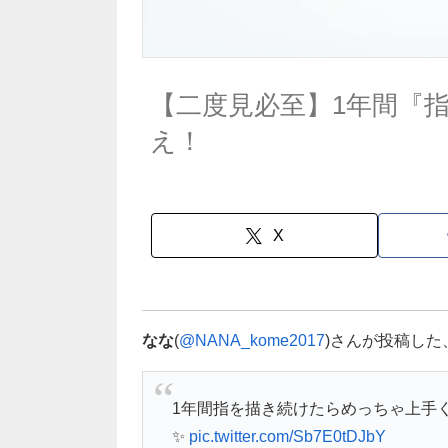
【二度見必至】1年間『
え！
X
なな
(
@NANA_kome2017
)さんが投稿し
1年間指を描き続けたらめっちゃ上手
✨
pic.twitter.com/Sb7E0tDJbY