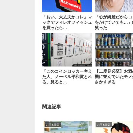
「おい、大丈夫かコレ」マ
「心が綺麗だからコ
ックでフィレオフィッシュ
をかけていても…」
を買ったら…
笑った
「このコインロッカー考え
【二度見必至】お酒
た人、ノーベル平和賞とれ
機に並んでいたモノ
る」見ると…
さかすぎる
関連記事
お店＆接客
お店＆接客