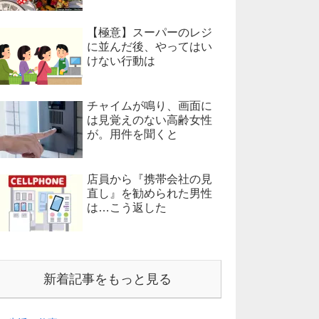
【極意】スーパーのレジ
に並んだ後、やってはい
けない行動は
チャイムが鳴り、画面に
は見覚えのない高齢女性
が。用件を聞くと
店員から『携帯会社の見
直し』を勧められた男性
は…こう返した
新着記事をもっと見る