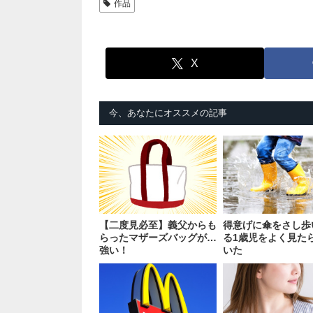
作品
X
今、あなたにオススメの記事
【二度見必至】義父からも
得意げに傘をさし歩
らったマザーズバッグが…
る1歳児をよく見た
強い！
いた