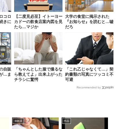
ロコロ
【二度見必至】イトーヨー
大学の食堂に掲示された
続きに
カドーの飲食店案内図を見
『お知らせ』を読むと…嘘
たら…マジか
だろ
の自販
「ちゃんとした服で撮るな
「これ乙じゃなくて…」契
が…ま
ら教えてよ」出来上がった
約書類の写真にツッコミ不
チラシに驚愕
可避
Recommended by
体験談
作品