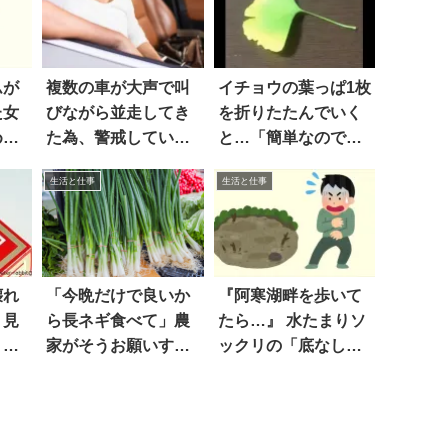
ムが
複数の車が大声で叫
イチョウの葉っぱ1枚
た女
びながら並走してき
を折りたたんでいく
めた
た為、警戒していた
と…「簡単なのでぜ
ら…
ひ試してみて」
生活と仕事
生活と仕事
壊れ
「今晩だけで良いか
『阿寒湖畔を歩いて
う見
ら長ネギ食べて」農
たら…』 水たまりソ
』す
家がそうお願いする
ックリの「底なし
ワケは
沼」に戦慄