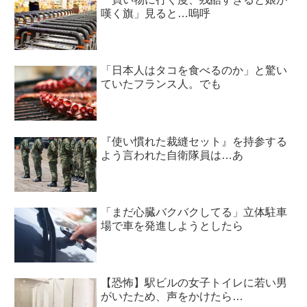
嘆く旗」見ると…嗚呼
「日本人はタコを食べるのか」と驚い
ていたフランス人。でも
『使い慣れた裁縫セット』を持参する
よう言われた自衛隊員は…あ
「まだ心臓バクバクしてる」立体駐車
場で車を発進しようとしたら
【恐怖】駅ビルの女子トイレに若い男
がいたため、声をかけたら…