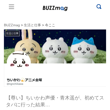
BUZZmag
>
生活と仕事
> 今ここ
生活と仕事
【尊い】ちいかわ声優・青木遥が、初めてス
タバに行った結果…