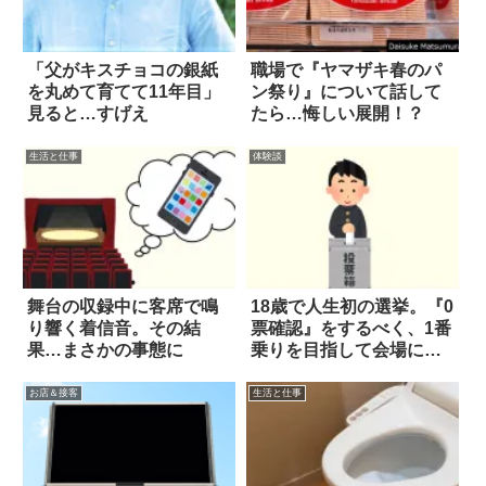
「父がキスチョコの銀紙
職場で『ヤマザキ春のパ
を丸めて育てて11年目」
ン祭り』について話して
見ると…すげえ
たら…悔しい展開！？
生活と仕事
体験談
舞台の収録中に客席で鳴
18歳で人生初の選挙。『0
り響く着信音。その結
票確認』をするべく、1番
果…まさかの事態に
乗りを目指して会場に行
くと…
お店＆接客
生活と仕事