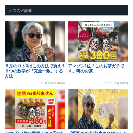
オススメ記事
８月のロト6はこの方法で買え!!
アマゾン1位「このお茶ガチで
６つの数字が『完全一致』する
す」噂のお茶
方法
[PR]株式会社MURA
[PR]ハーブ健康本舗