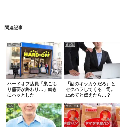
関連記事
お店＆接客
体験談
ハードオフ店員「巣ごも
『話のキッカケだろ』と
り需要が終わり…」続き
セクハラしてくる上司。
にハッとした
止めてと伝えたら…？
作品
生活と仕事