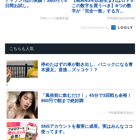
アマゾン1位の実績！380円で5
【昭和43年以前生まれはロト６
日間お試し。
この数字を買うべき】6つの数
字が「完全一致」する方...
[PR]ハーブ健康本舗
[PR]株式会社MURA
Recommended by
こちらも人気
停めたはずの車が動き出し、パニックになる青
木源太。直後…ズッコケ！？
「風俗前に飲むだけ！」45分で3回戦も余裕！
980円で朝まで絶好調
PR(健商株式会社)
SNSアカウントを着実に成長。実はみんなココ
使ってます。