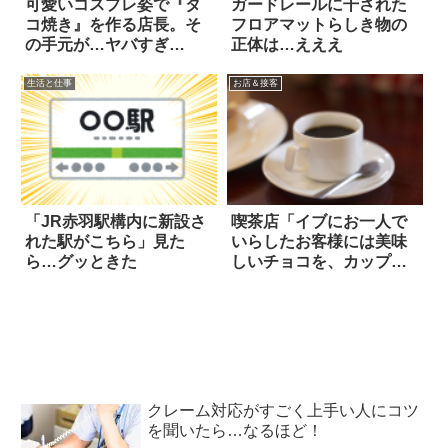
可愛いコスプレ姿で『タ
ガードレールに干された
コ焼き』を作る店長。そ
フロアマットらしき物の
の手元が…ヤバすぎ
正体は…えええ
る！！
生活と仕事
お店＆接客
「JR赤羽駅構内に新設さ
喫茶店「イブにお一人で
れた駅がこちら」見た
いらしたお客様には美味
ら…グッときた
しいチョコを、カップル
には…」(笑)
クレーム対応がすごく上手い人にコツ
を聞いたら…なるほど！