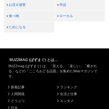
お店＆接客
作品
食べ物
ローカル
ためになる
BUZZMAG (ばずまぐ) とは…
BUZZmag (ばずまぐ) は、「笑える」「楽しい」「癒され
る」などの『こころおどる話題』を集めたWebマガジンで
す。
新着記事
ランキング
人間関係
生活と仕事
どうぶつ
エンタメ
社会