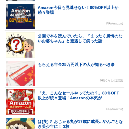
Amazon今日も見逃せない！80%OFF以上が
続々登場
PR(Amazon)
公園で本を読んでいたら、『まったく風情のな
いお婆ちゃん』と遭遇して笑った話
もらえる年金25万円以下の人が知るべき事
PR(くらしの話題)
「え、こんなセールやってたの？」80％OFF
以上が続々登場！Amazonの本気が...
PR(Amazon)
は(笑)？ おじゃる丸が17歳に成長…やんごとな
き美少年に！ 3枚