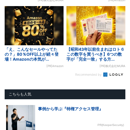
[PR]株式会社MURA
[PR]Amazon
「え、こんなセールやってた
【昭和43年以前生まれはロト６
の？」80％OFF以上が続々登
この数字を買うべき】6つの数
場！Amazonの本気が...
字が「完全一致」する方...
[PR]Amazon
[PR]株式会社MURA
Recommended by
こちらも人気
事例から学ぶ『特権アクセス管理』
PR(KeeperSecurity)