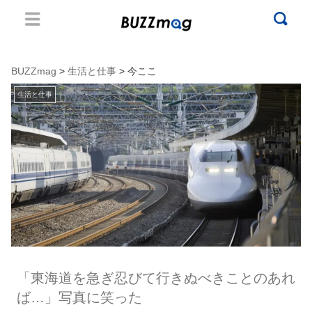
BUZZmag
>
生活と仕事
> 今ここ
生活と仕事
「東海道を急ぎ忍びて行きぬべきことのあれ
ば…」写真に笑った