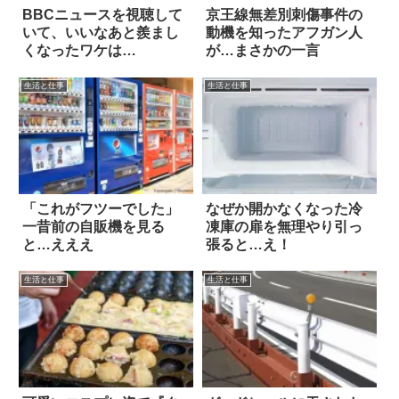
BBCニュースを視聴して
京王線無差別刺傷事件の
いて、いいなあと羨まし
動機を知ったアフガン人
くなったワケは…
が…まさかの一言
生活と仕事
生活と仕事
「これがフツーでした」
なぜか開かなくなった冷
一昔前の自販機を見る
凍庫の扉を無理やり引っ
と…えええ
張ると…え！
生活と仕事
生活と仕事