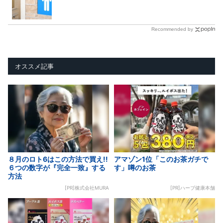
Recommended by
オススメ記事
８月のロト6はこの方法で買え!!
アマゾン1位「このお茶ガチで
６つの数字が『完全一致』する
す」噂のお茶
方法
[PR]株式会社MURA
[PR]ハーブ健康本舗