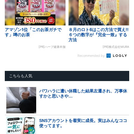
アマゾン1位「このお茶ガチで
８月のロト6はこの方法で買え!!
す」噂のお茶
６つの数字が『完全一致』する
方法
[PR]ハーブ健康本舗
[PR]株式会社MURA
Recommended by
こちらも人気
パワハラに遭い休職した結果左遷され、万事休
すかと思いきや…
SNSアカウントを着実に成長。実はみんなココ
使ってます。