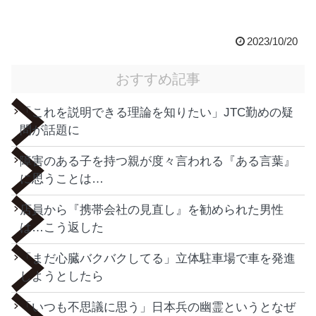
2023/10/20
おすすめ記事
「これを説明できる理論を知りたい」JTC勤めの疑
問が話題に
障害のある子を持つ親が度々言われる『ある言葉』
に思うことは…
店員から『携帯会社の見直し』を勧められた男性
は…こう返した
「まだ心臓バクバクしてる」立体駐車場で車を発進
しようとしたら
「いつも不思議に思う」日本兵の幽霊というとなぜ