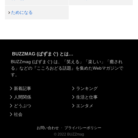
ためになる
BUZZMAG (ばずまぐ) とは…
BUZZmag (ばずまぐ) は、「笑える」「楽しい」「癒され
る」などの『こころおどる話題』を集めたWebマガジンで
す。
新着記事
ランキング
人間関係
生活と仕事
どうぶつ
エンタメ
社会
お問い合わせ
・
プライバシーポリシー
©
2022
BUZZmag