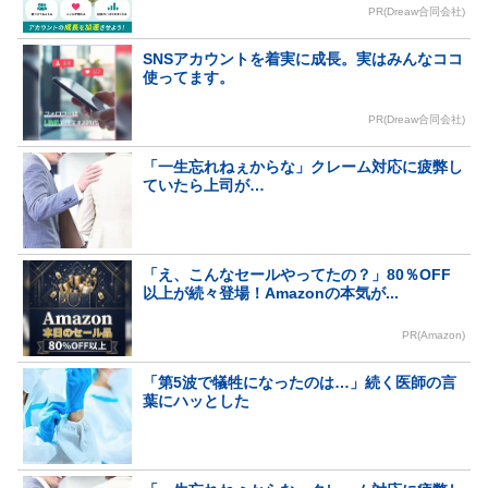
PR(Dreaw合同会社)
SNSアカウントを着実に成長。実はみんなココ
使ってます。
PR(Dreaw合同会社)
「一生忘れねぇからな」クレーム対応に疲弊し
ていたら上司が…
「え、こんなセールやってたの？」80％OFF
以上が続々登場！Amazonの本気が...
PR(Amazon)
「第5波で犠牲になったのは…」続く医師の言
葉にハッとした