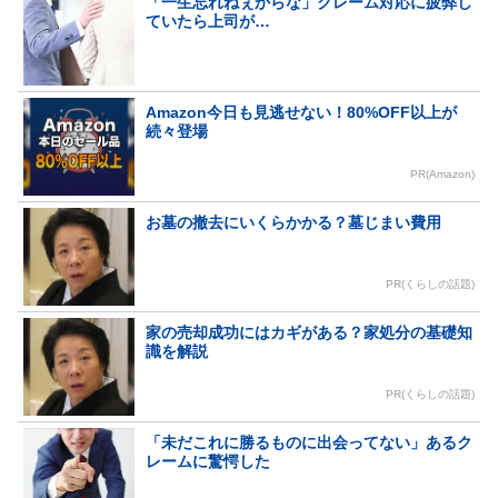
「一生忘れねぇからな」クレーム対応に疲弊し
ていたら上司が…
Amazon今日も見逃せない！80%OFF以上が
続々登場
PR(Amazon)
お墓の撤去にいくらかかる？墓じまい費用
PR(くらしの話題)
家の売却成功にはカギがある？家処分の基礎知
識を解説
PR(くらしの話題)
「未だこれに勝るものに出会ってない」あるク
レームに驚愕した