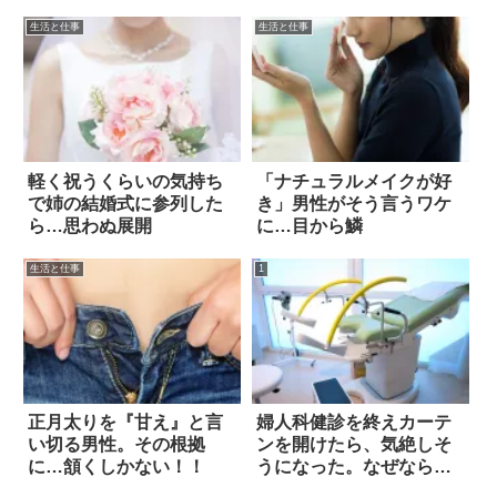
生活と仕事
生活と仕事
軽く祝うくらいの気持ち
「ナチュラルメイクが好
で姉の結婚式に参列した
き」男性がそう言うワケ
ら…思わぬ展開
に…目から鱗
生活と仕事
1
正月太りを『甘え』と言
婦人科健診を終えカーテ
い切る男性。その根拠
ンを開けたら、気絶しそ
に…頷くしかない！！
うになった。なぜなら…