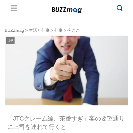
BUZZmag
>
生活と仕事
>
仕事
> 今ここ
仕事
「JTCクレーム編、茶番すぎ」客の要望通り
に上司を連れて行くと