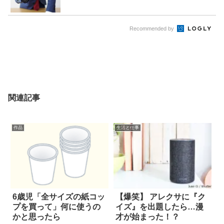
Recommended by
関連記事
作品
生活と仕事
6歳児「全サイズの紙コッ
【爆笑】 アレクサに『ク
プを買って」何に使うの
イズ』を出題したら…漫
かと思ったら
才が始まった！？