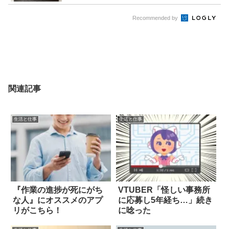
Recommended by
関連記事
生活と仕事
生活と仕事
『作業の進捗が死にがち
VTUBER「怪しい事務所
な人』にオススメのアプ
に応募し5年経ち…」続き
リがこちら！
に唸った