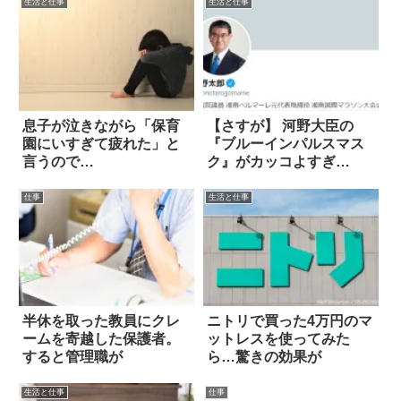
生活と仕事
生活と仕事
息子が泣きながら「保育
【さすが】 河野大臣の
園にいすぎて疲れた」と
『ブルーインパルスマス
言うので…
ク』がカッコよすぎ
る！！
仕事
生活と仕事
半休を取った教員にクレ
ニトリで買った4万円のマ
ームを寄越した保護者。
ットレスを使ってみた
すると管理職が
ら…驚きの効果が
生活と仕事
仕事