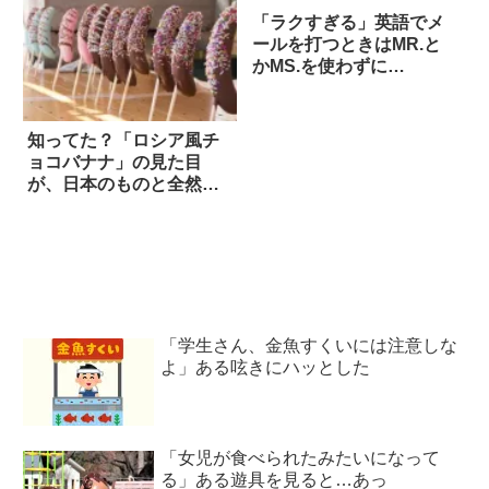
「ラクすぎる」英語でメ
ールを打つときはMR.と
かMS.を使わずに…
知ってた？「ロシア風チ
ョコバナナ」の見た目
が、日本のものと全然違
う
「学生さん、金魚すくいには注意しな
よ」ある呟きにハッとした
「女児が食べられたみたいになって
る」ある遊具を見ると…あっ