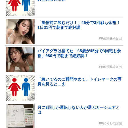
「風俗前に飲むだけ！」45分で3回戦も余裕！
1日31円で朝まで絶好調
PR(健商株式会社)
バイアグラは捨てた「65歳が45分で3回戦も余
裕」980円で朝まで絶好調！
PR(健商株式会社)
「急いでるのに難問やめて」トイレマークの写
真を見ると…え
月に3回しか運転しない人が選ぶカーシェアと
は
PR(くらしの話題)