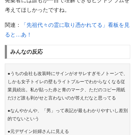
発案者には誰もが一目で理解できるピクトグラムを
考えてほしかったですね。
関連：
「先祖代々の霊に取り憑かれてる」看板を見
ると…あ！
みんなの反応
●うちの会社も改装時にサインがオサレすぎモノトーンで、
しかも女子トイレの壁もライトブルーでわからなくなる従
業員続出。私が貼った赤と青のマーク、ただのコピー用紙
だけど誰も剥がせと言わないのが答えだなと思ってる
●なんやかんや、「男」って表記が最もわかりやすいし差別
的でないという
●元デザイン妊婦さんに見える