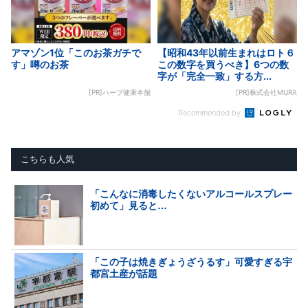
アマゾン1位「このお茶ガチで
【昭和43年以前生まれはロト６
す」噂のお茶
この数字を買うべき】6つの数
字が「完全一致」する方...
[PR]ハーブ健康本舗
[PR]株式会社MURA
Recommended by
こちらも人気
「こんなに消毒したくないアルコールスプレー
初めて」見ると…
「この子は焼きぎょうざうるす」可愛すぎる宇
都宮土産が話題