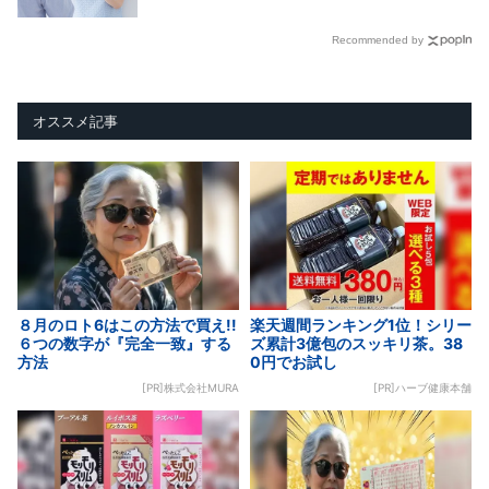
Recommended by
オススメ記事
８月のロト6はこの方法で買え!!
楽天週間ランキング1位！シリー
６つの数字が『完全一致』する
ズ累計3億包のスッキリ茶。38
方法
0円でお試し
[PR]株式会社MURA
[PR]ハーブ健康本舗