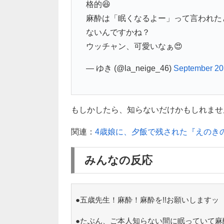
格的😆
麻酔は「眠くなるよー」って言われた
ないんですかね？
ウッチャン、可愛いなぁ😍
— ゆき (@la_neige_46)
September 20
もしかしたら、知らないだけかもしれませんね(
関連：
4歳娘に、夕飯で残された『えのき
みんなの反応
●五歳先生！麻酔！麻酔を!!お願いしますッ
●たぶん、ご本人知らない間に眠っていて麻