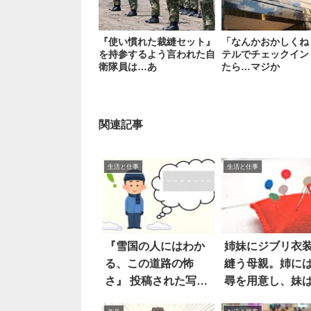
『使い慣れた裁縫セット』
「なんかおかしくね
を持参するよう言われた自
テルでチェックイン
衛隊員は…あ
たら…マジか
関連記事
生活と仕事
生活と仕事
『雪国の人にはわか
姉妹にジブリ衣
る、この道路の怖
縫う母親。姉に
さ』 投稿された写真
尋を用意し、妹
に…ゾッとした
え