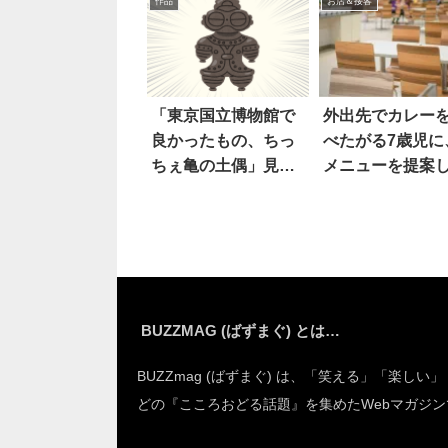
作品
お店＆接客
「東京国立博物館で
外出先でカレー
良かったもの、ちっ
べたがる7歳児に
ちぇ亀の土偶」見る
メニューを提案
と…
ら
BUZZMAG (ばずまぐ) とは…
BUZZmag (ばずまぐ) は、「笑える」「楽しい
どの『こころおどる話題』を集めたWebマガジン