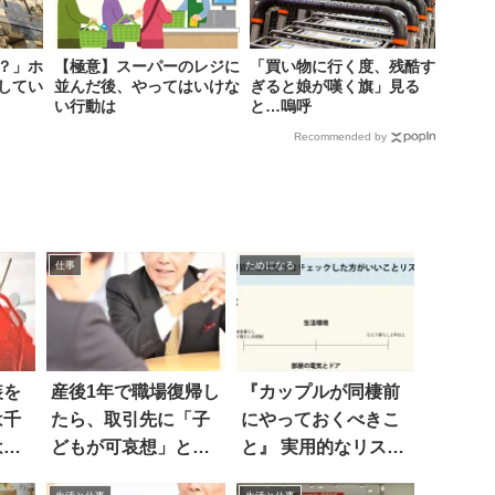
？」ホ
【極意】スーパーのレジに
「買い物に行く度、残酷す
してい
並んだ後、やってはいけな
ぎると娘が嘆く旗」見る
い行動は
と…嗚呼
Recommended by
仕事
ためになる
装を
産後1年で職場復帰し
『カップルが同棲前
は千
たら、取引先に「子
にやっておくべきこ
は…
どもが可哀想」と言
と』 実用的なリスト
われ
が話題に