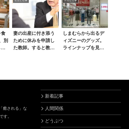
生活と仕事
生活と仕事
を食
妻の出産に付き添う
しまむらから出るデ
、別
ために休みを申請し
ィズニーのグッズ。
した
た教師。すると教頭
ラインナップを見る
が…
と…え
新着記事
」「癒される」な
人間関係
です。
どうぶつ