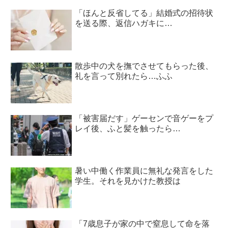
「ほんと反省してる」結婚式の招待状
を送る際、返信ハガキに…
散歩中の犬を撫でさせてもらった後、
礼を言って別れたら…ふふ
「被害届だす」ゲーセンで音ゲーをプ
レイ後、ふと髪を触ったら…
暑い中働く作業員に無礼な発言をした
学生。それを見かけた教授は
「7歳息子が家の中で窒息して命を落