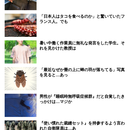
「日本人はタコを食べるのか」と驚いていたフ
ランス人。でも
暑い中働く作業員に無礼な発言をした学生。そ
れを見かけた教授は
「最近なぜか畳の上に蝉の羽が落ちてる」写真
を見ると…あっ
男性が『睡眠時無呼吸症候群』だと自覚したき
っかけは…マジか
『使い慣れた裁縫セット』を持参するよう言わ
れた自衛隊員は…あ