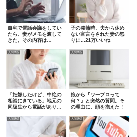
自宅で電話会議をしてい
子の発熱時、夫から休め
たら、妻がメモを渡して
ない宣言をされた妻の怒
きた。その内容は…
りに…21万いいね
人間関係
人間関係
「妊娠したけど、中絶の
娘から『ワープロって
相談にきている」地元の
何？』と突然の質問。そ
同級生から電話があり…
の理由に、頭を抱えた！
人間関係
人間関係