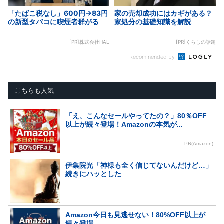
「たばこ税なし」600円→83円
家の売却成功にはカギがある？
の新型タバコに喫煙者群がる
家処分の基礎知識を解説
[PR]株式会社HAL
[PR]くらしの話題
Recommended by
こちらも人気
「え、こんなセールやってたの？」80％OFF
以上が続々登場！Amazonの本気が...
PR(Amazon)
伊集院光「神様も全く信じてないんだけど…」
続きにハッとした
Amazon今日も見逃せない！80%OFF以上が
続々登場