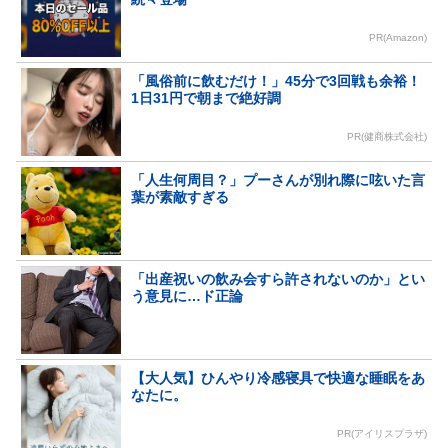
PR(Amazon)
「風俗前に飲むだけ！」45分で3回戦も余裕！
1日31円で朝まで絶好調
PR(健商株式会社)
「人生何周目？」プーさんが別れ際に呟いた言
葉が素敵すぎる
「出産祝いの飲み会すら許されないのか」とい
う意見に…ド正論
【大人気】ひんやり冷感寝具で快適な睡眠をあ
なたに。
PR(アイリスプラザ)