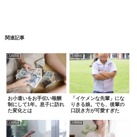
関連記事
人間関係
人間関係
お小遣いをお手伝い報酬
「イケメンな先輩」にな
制にして1年。息子に訪れ
りきる娘。でも、後輩の
た変化とは
口説き方が可愛すぎた
人間関係
人間関係