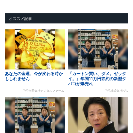
オススメ記事
あなたの金運、今が変わる時か
『カートン買い、ダメ。ゼッタ
もしれません
イ。』年間11万円節約の新型タ
バコが爆売れ
[PR]合同会社デジタルファーム
[PR]株式会社HAL