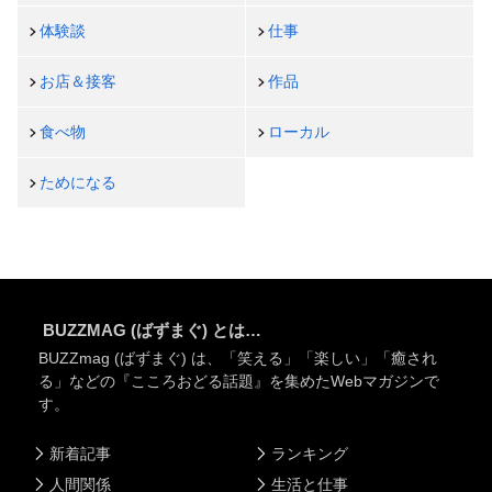
体験談
仕事
お店＆接客
作品
食べ物
ローカル
ためになる
BUZZMAG (ばずまぐ) とは…
BUZZmag (ばずまぐ) は、「笑える」「楽しい」「癒され
る」などの『こころおどる話題』を集めたWebマガジンで
す。
新着記事
ランキング
人間関係
生活と仕事