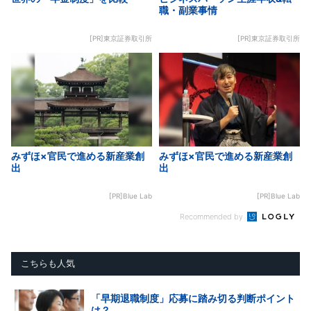
職・副業事情
[PR]東京証券取引所
[PR]東京証券取引所
みずほ×官民で進める新産業創
みずほ×官民で進める新産業創
出
出
[PR]Blue Lab
[PR]Blue Lab
Recommended by
こちらも人気
「早期退職制度」応募に踏み切る判断ポイント
は？