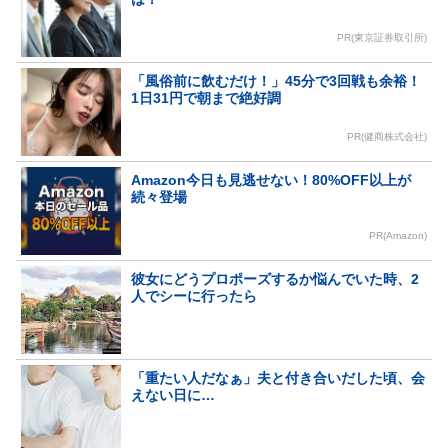
PR(東京証券取引所)
「風俗前に飲むだけ！」45分で3回戦も余裕！
1日31円で朝まで絶好調
PR(健商株式会社)
Amazon今日も見逃せない！80%OFF以上が
続々登場
PR(Amazon)
彼女にどうプロポーズするか悩んでいた時、2
人でシーに行ったら
「重たい人だなぁ」夫と付き合いだした頃、会
えない日に…