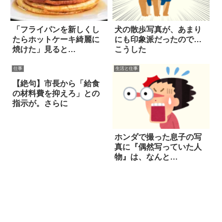
「フライパンを新しくし
犬の散歩写真が、あまり
たらホットケーキ綺麗に
にも印象派だったので…
焼けた」見ると…
こうした
仕事
生活と仕事
【絶句】市長から「給食
の材料費を抑えろ」との
指示が。さらに
ホンダで撮った息子の写
真に『偶然写っていた人
物』は、なんと…