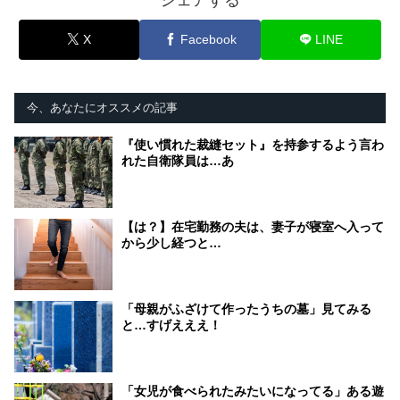
シェアする
X
Facebook
LINE
今、あなたにオススメの記事
『使い慣れた裁縫セット』を持参するよう言わ
れた自衛隊員は…あ
【は？】在宅勤務の夫は、妻子が寝室へ入って
から少し経つと…
「母親がふざけて作ったうちの墓」見てみる
と…すげえええ！
「女児が食べられたみたいになってる」ある遊