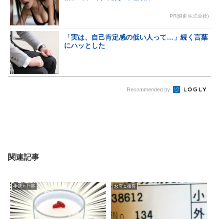
PR(健商株式会社)
「実は、自己肯定感の低い人って…」続く言葉
にハッとした
Recommended by
関連記事
生活と仕事
お店＆接客