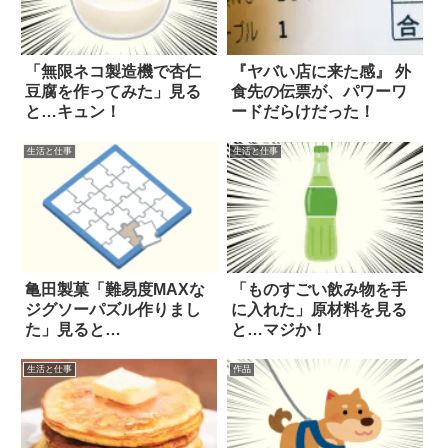
「無限ネコ製造機で杏仁
『ヤバい店に来た感』 外
豆腐を作ってみた」見る
食先の伝票が、パワーワ
と…キュン！
ードだらけだった！
生活と仕事
生活と仕事
亀田製菓「難易度MAXな
「ものすごい飲み物を手
ジグソーパズル作りまし
に入れた」原材料を見る
た」見ると…
と…マジか！
生活と仕事
作品