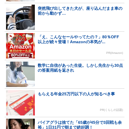
突然飛び出してきた犬が、座り込んだまま車の
前から動かず…
「え、こんなセールやってたの？」80％OFF
以上が続々登場！Amazonの本気が...
PR(Amazon)
数学に自信があった生徒。しかし先生から30点
の答案用紙を返され
もらえる年金25万円以下の人が知るべき事
PR(くらしの話題)
バイアグラは捨てた「65歳が45分で3回戦も余
裕」1日31円で朝まで絶好調！