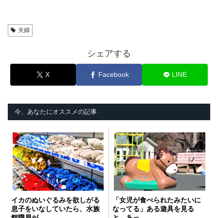
夫婦
シェアする
X
Facebook
LINE
今、あなたにオススメの記事
イカのぬいぐるみを欲しがる
「女児が食べられたみたいに
息子をいなしていたら、水族
なってる」ある遊具を見る
館職員が
と…あっ