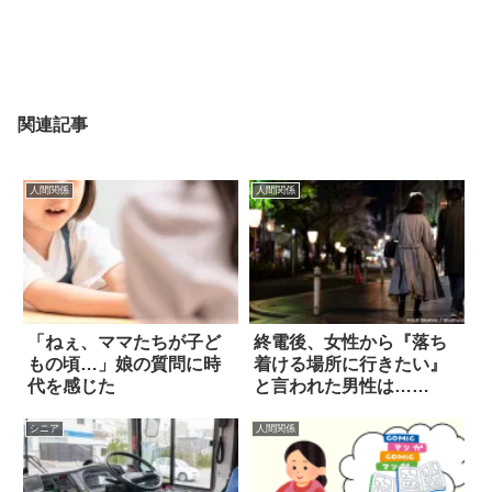
関連記事
人間関係
人間関係
「ねぇ、ママたちが子ど
終電後、女性から『落ち
もの頃…」娘の質問に時
着ける場所に行きたい』
代を感じた
と言われた男性は…
え！？
シニア
人間関係