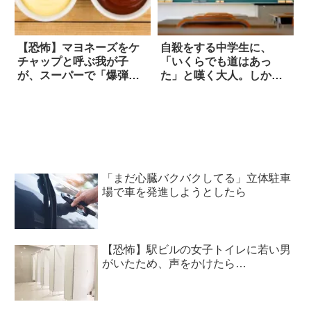
【恐怖】マヨネーズをケ
自殺をする中学生に、
チャップと呼ぶ我が子
「いくらでも道はあっ
が、スーパーで「爆弾発
た」と嘆く大人。しか
言」を投下した話
し…
「まだ心臓バクバクしてる」立体駐車
場で車を発進しようとしたら
【恐怖】駅ビルの女子トイレに若い男
がいたため、声をかけたら…