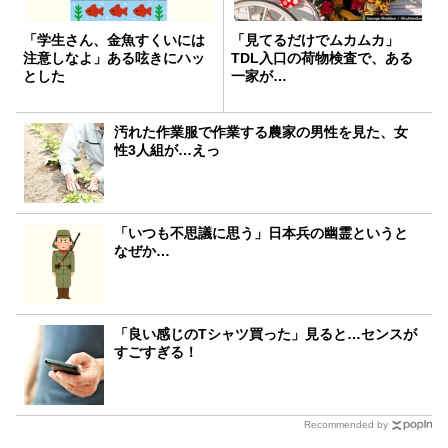
「学生さん、金魚すくいには
「見てるだけでムカムカ」
注意しなよ」ある呟きにハッ
TDL入口の荷物検査で、ある
とした
一家が…
汚れた作業服で作業する農家の男性を見た、女
性3人組が…えっ
「いつも不思議に思う」日本兵の幽霊というと
なぜか…
「良い感じのTシャツ買った」見ると…センスが
すごすぎる！
Recommended by