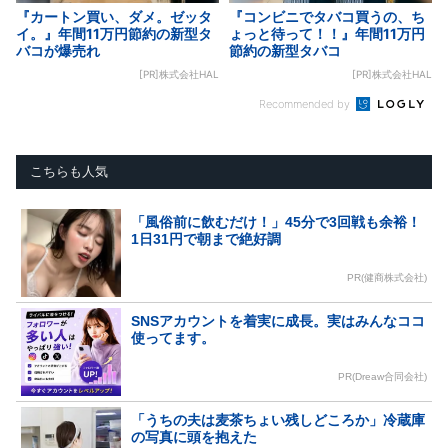
『カートン買い、ダメ。ゼッタ
『コンビニでタバコ買うの、ち
イ。』年間11万円節約の新型タ
ょっと待って！！』年間11万円
バコが爆売れ
節約の新型タバコ
[PR]株式会社HAL
[PR]株式会社HAL
Recommended by
こちらも人気
「風俗前に飲むだけ！」45分で3回戦も余裕！
1日31円で朝まで絶好調
PR(健商株式会社)
SNSアカウントを着実に成長。実はみんなココ
使ってます。
PR(Dreaw合同会社)
「うちの夫は麦茶ちょい残しどころか」冷蔵庫
の写真に頭を抱えた