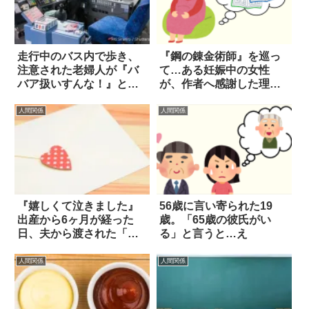
走行中のバス内で歩き、
『鋼の錬金術師』を巡っ
注意された老婦人が『バ
て…ある妊娠中の女性
バア扱いすんな！』と逆
が、作者へ感謝した理由
ギレした結果？
は？
人間関係
人間関係
『嬉しくて泣きました』
56歳に言い寄られた19
出産から6ヶ月が経った
歳。「65歳の彼氏がい
日、夫から渡された「封
る」と言うと…え
筒」を見ると？
人間関係
人間関係