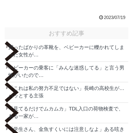
2023/07/19
おすすめ記事
買ったばかりの革靴を、ベビーカーに轢かれてしま
った女性が…
ベビーカーの乗客に「みんな迷惑してる」と言う男
性がいたので…
「これは私の努力不足ではない」長崎の高校生が…
ハッとする主張
「見てるだけでムカムカ」TDL入口の荷物検査で、
ある一家が…
「学生さん、金魚すくいには注意しなよ」ある呟き