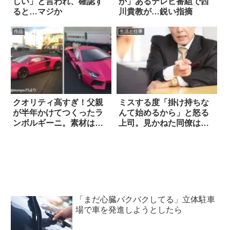
しい」と言われ、確認す
か」あるテレビ番組で西
ると…マジか
川貴教が…鋭い指摘
作品
生活と仕事
クオリティ高すぎ！父親
ミスする度「掛け持ちな
が半年かけてつくったラ
んて始めるから」と怒る
ンボルギーニ。素材はな
上司。見かねた同僚は…
んと… 6枚
「まだ心臓バクバクしてる」立体駐車
場で車を発進しようとしたら