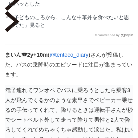
にハッとした
「子どものころから、こんな中華丼を食べたいと思
ってた」見ると
Recommended by
まいん🐨2y+10m
(
@tenteco_diary
)さんが投稿し
た、バスの乗降時のエピソードに注目が集まってい
ます。
年子連れてワンオペでバスに乗ろうとしたら乗客3
人が飛んでくるかのような素早さでベビーカー乗せ
るの手伝ってくれて、降りるときは運転手さんが秒
でシートベルト外して走って降りて男性と2人で降
ろしてくれてめちゃくちゃ感動して涙出た。私はい