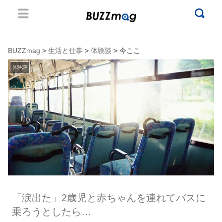
BUZZmag
>
生活と仕事
>
体験談
> 今ここ
体験談
「涙出た」2歳児と赤ちゃんを連れてバスに
乗ろうとしたら…