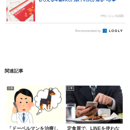
PR(くらしの話題)
Recommended by
関連記事
仕事
仕事
「ドーベルマンを治療し
定食屋で、LINEを使わな