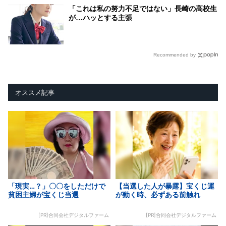
「これは私の努力不足ではない」長崎の高校生
が…ハッとする主張
Recommended by
オススメ記事
「現実…？」〇〇をしただけで
【当選した人が暴露】宝くじ運
貧困主婦が宝くじ当選
が動く時、必ずある前触れ
[PR]合同会社デジタルファーム
[PR]合同会社デジタルファーム