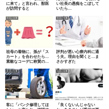
に来て」と言われ、獣医
い社長の愚痴をこぼして
が訪問すると
いたら…
生活と仕事
生活と仕事
祖母の着物に、孫が「ス
評判が悪い心療内科に通
カート」を合わせたら…
う夫。理由を聞くと…ま
素敵なコーデに称賛の
さかすぎた
嵐！
生活と仕事
生活と仕事
客に「パンク修理してほ
「良くないんじゃない