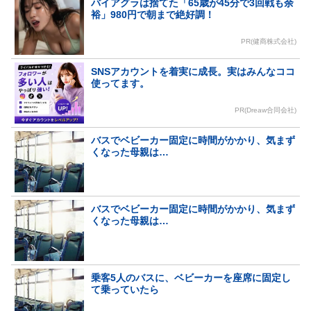
バイアグラは捨てた「65歳が45分で3回戦も余
裕」980円で朝まで絶好調！
PR(健商株式会社)
SNSアカウントを着実に成長。実はみんなココ
使ってます。
PR(Dreaw合同会社)
バスでベビーカー固定に時間がかかり、気まず
くなった母親は…
バスでベビーカー固定に時間がかかり、気まず
くなった母親は…
乗客5人のバスに、ベビーカーを座席に固定し
て乗っていたら