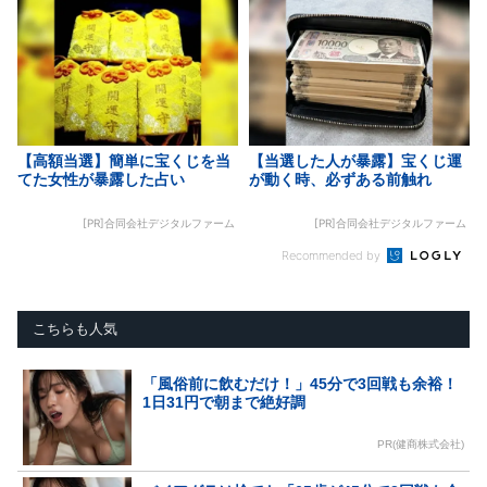
【高額当選】簡単に宝くじを当
【当選した人が暴露】宝くじ運
てた女性が暴露した占い
が動く時、必ずある前触れ
[PR]合同会社デジタルファーム
[PR]合同会社デジタルファーム
Recommended by
こちらも人気
「風俗前に飲むだけ！」45分で3回戦も余裕！
1日31円で朝まで絶好調
PR(健商株式会社)