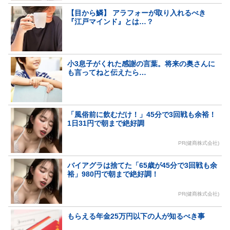
【目から鱗】 アラフォーが取り入れるべき
『江戸マインド』とは…？
小3息子がくれた感謝の言葉。将来の奥さんに
も言ってねと伝えたら…
「風俗前に飲むだけ！」45分で3回戦も余裕！
1日31円で朝まで絶好調
PR(健商株式会社)
バイアグラは捨てた「65歳が45分で3回戦も余
裕」980円で朝まで絶好調！
PR(健商株式会社)
もらえる年金25万円以下の人が知るべき事