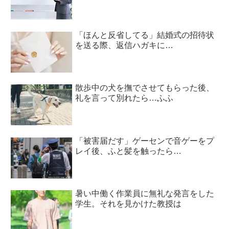
「ほんと反省してる」結婚式の招待状
を送る際、返信ハガキに…
散歩中の犬を撫でさせてもらった後、
礼を言って別れたら…ふふ
「被害届だす」ゲーセンで音ゲーをプ
レイ後、ふと髪を触ったら…
暑い中働く作業員に無礼な発言をした
学生。それを見かけた教授は