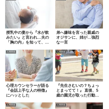
授乳中の妻から『水が飲
弟へ嫌味を言った親戚の
みたい』と言われ…夫の
オジサンに、姉が…強烈
「胸の内」を知って、絶
な一言
句
人間関係
人間関係
心理カウンセラーが語る
『先生さむいの？ちょっ
『会話上手な人の特徴』
とまってて！』 直後、5
にハッとした
歳の園児が取った行動に
惚れた！！
人間関係
人間関係