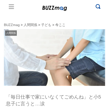
BUZZmag
>
人間関係
>
子ども
> 今ここ
人間関係
「毎日仕事で家にいなくてごめんね」と小5
息子に言うと…涙