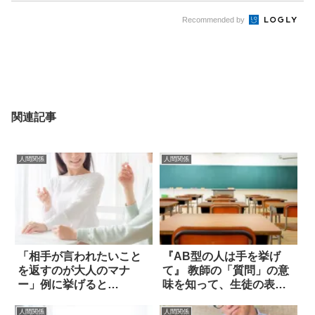
Recommended by
関連記事
人間関係
人間関係
「相手が言われたいこと
『AB型の人は手を挙げ
を返すのが大人のマナ
て』 教師の「質問」の意
ー」例に挙げると…
味を知って、生徒の表情
が一変した
人間関係
人間関係