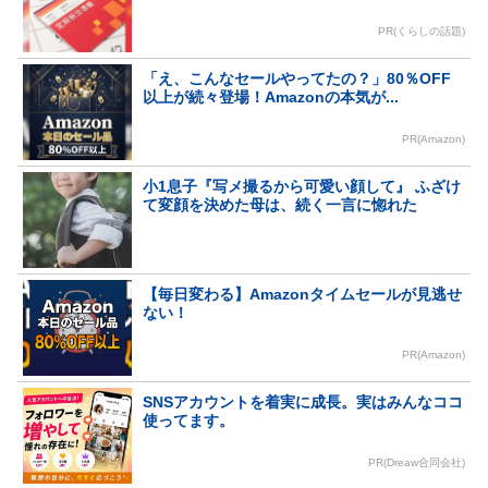
PR(くらしの話題)
「え、こんなセールやってたの？」80％OFF
以上が続々登場！Amazonの本気が...
PR(Amazon)
小1息子『写メ撮るから可愛い顔して』 ふざけ
て変顔を決めた母は、続く一言に惚れた
【毎日変わる】Amazonタイムセールが見逃せ
ない！
PR(Amazon)
SNSアカウントを着実に成長。実はみんなココ
使ってます。
PR(Dreaw合同会社)