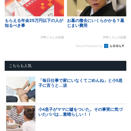
もらえる年金25万円以下の人が
お墓の撤去にいくらかかる？墓
知るべき事
じまい費用
[PR]くらしの話題
[PR]くらしの話題
Recommended by
こちらも人気
「毎日仕事で家にいなくてごめんね」と小5息
子に言うと…涙
小4息子がママに嘘をついた。その事実に気づ
いたパパは…素晴らしい！！