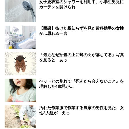
女子更衣室のシャワーを利用中、小学生男児に
カーテンを開けられ
【困惑】抜けた親知らずを見た歯科助手の女性
が…思わぬ一言
「最近なぜか畳の上に蝉の羽が落ちてる」写真
を見ると…あっ
ペットとの別れで『死んだら会えないこと』を
理解した4歳児が…
汚れた作業服で作業する農家の男性を見た、女
性3人組が…えっ