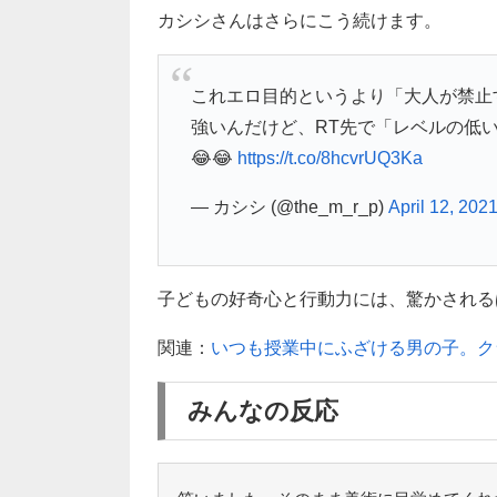
カシシさんはさらにこう続けます。
これエロ目的というより「大人が禁止
強いんだけど、RT先で「レベルの低
😂😂
https://t.co/8hcvrUQ3Ka
— カシシ (@the_m_r_p)
April 12, 202
子どもの好奇心と行動力には、驚かされるばか
関連：
いつも授業中にふざける男の子。ク
みんなの反応