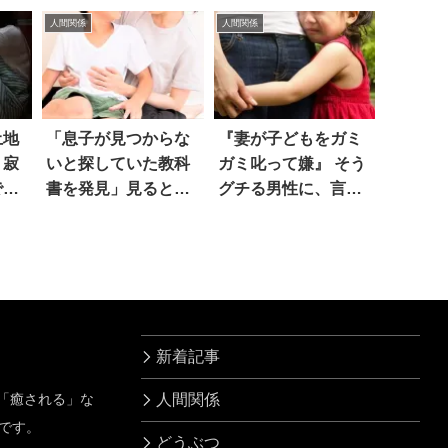
られ
にホッコリ(笑)
ハッとした
人間関係
人間関係
土地
「息子が見つからな
『妻が子どもをガミ
、寂
いと探していた教科
ガミ叱って嫌』 そう
でい
書を発見」見ると…
グチる男性に、言っ
あ
たった！
新着記事
」「癒される」な
人間関係
です。
どうぶつ