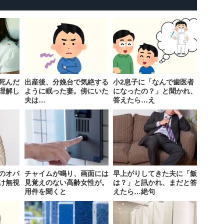
死んだ
出産後、分娩台で気絶する
小2息子に「なんで歯医者
理解し
ように眠った妻。傍にいた
になったの？」と聞かれ、
夫は…
答えたら…え
のオバ
チャイムが鳴り、画面には
早上がりしてきた夫に「飯
け無視
見覚えのない高齢女性が。
は？」と訊かれ、まだと答
用件を聞くと
えたら…絶句