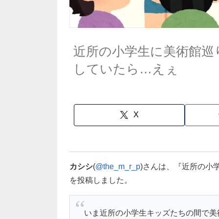
近所の小学生に美術館巡
していたら…えぇ
X
カシシ
(
@the_m_r_p
)さんは、『近所の小
を投稿しました。
いま近所の小学生キッズたちの間で美