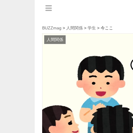
BUZZmag
>
人間関係
>
学生
> 今ここ
人間関係