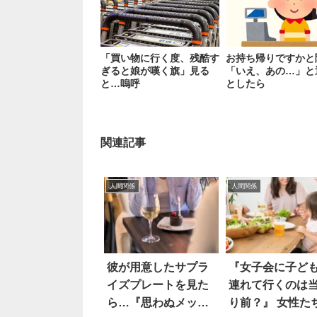
「買い物に行く度、残酷す
お持ち帰りですかと
ぎると娘が嘆く旗」見る
「いえ、あの…」と
と…嗚呼
としたら
関連記事
人間関係
人間関係
彼が用意したサプラ
『女子会に子ど
イズプレートを見た
連れて行くのは
ら…『思わぬメッセ
り前？』 女性た