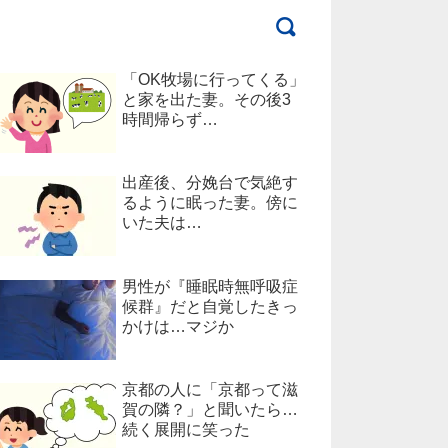
「OK牧場に行ってくる」
と家を出た妻。その後3
時間帰らず…
出産後、分娩台で気絶す
るように眠った妻。傍に
いた夫は…
男性が『睡眠時無呼吸症
候群』だと自覚したきっ
かけは…マジか
京都の人に「京都って滋
賀の隣？」と聞いたら…
続く展開に笑った