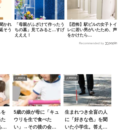
聞かれ
「母親がふざけて作ったう
【恐怖】駅ビルの女子トイ
返そう
ちの墓」見てみると…すげ
レに若い男がいたため、声
えええ！
をかけたら…
Recommended by
人間関係
人間関係
もを
5歳の娘が母に「キュ
生まれつき全盲の人
当た
ウリを生で食べた
に「好きな色」を聞
ちの
い」→その後の会話
いた小学生。答えに