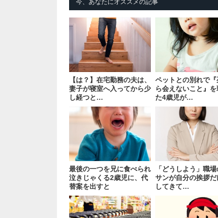
今、あなたにオススメの記事
【は？】在宅勤務の夫は、
ペットとの別れで『
妻子が寝室へ入ってから少
ら会えないこと』を
し経つと…
た4歳児が…
最後の一つを兄に食べられ
「どうしよう」職場
泣きじゃくる2歳児に、代
サンが自分の挨拶だ
替案を出すと
してきて…