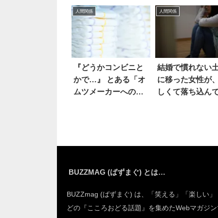
ージ』に爆笑！
本音に考えさせ
人間関係
人間関係
る
『どうかコンビニと
結婚で慣れない
かで…』 とある「オ
に移った女性が
ムツメーカーへの要
しくて落ち込ん
望」に共感！
たら…
BUZZMAG (ばずまぐ) とは…
BUZZmag (ばずまぐ) は、「笑える」「楽しい
どの『こころおどる話題』を集めたWebマガジン