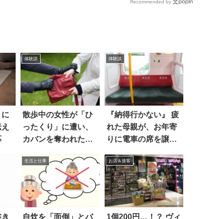
Recommended by
体験談
体験談
』に
散歩中の女性が「ひ
『納得行かない』 疲
伝え
ったくり」に遭い、
れた母親が、お年寄
応
カバンを奪われた結
りに電車の席を譲っ
果…『よかっ
たら…？
生活と仕事
お店＆接客
た』！？
書き
自炊を「面倒」とバ
1個200円…！？ ヴィ