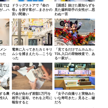
足では
ドラッグストアで『命の
【困惑】抜けた親知らずを
が…ハ
母』を探す客が…まさかの
見た歯科助手の女性が…思
言い間違い
わぬ一言
ーメン
電車に入ってきたカミキリ
「見てるだけでムカムカ」
った
ムシを捕まえたら…こうな
TDL入口の荷物検査で、あ
った
る一家が…
する農
代金が合わず差額1万円を
「女子の自撮りと実物みた
性3人
相手に返却。それを上司に
いな寿司きた」見ると…嘘
報告すると
だろ