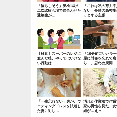
「漏らしそう」英検1級の
「これは私の努力不
二次試験会場で居合わせた
ない」長崎の高校生
受験生が…
ッとする主張
【極意】スーパーのレジに
「10分前にいたラ
並んだ後、やってはいけな
屋に財布を忘れて戻
い行動は
ら…」思わぬ展開
「一生忘れない」夫が、ウ
汚れた作業服で作業
エディングドレスを試着し
家の男性を見た、女
た妻に対し…
組が…えっ