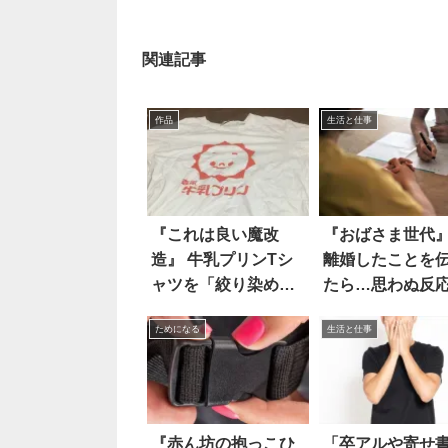
関連記事
作品
生活と仕事
『これは良い魔改
『おばさま世代
造』 牛乳プリンTシ
離婚したことを
ャツを「絞り染め」
たら…思わぬ反
したら、大変なこと
ためになる
生活と仕事
に！！
『赤ん坊の抱っこひ
「卒アルや寄せ