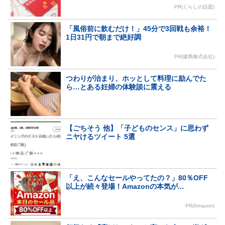
PR(くらしの話題)
「風俗前に飲むだけ！」45分で3回戦も余裕！
1日31円で朝まで絶好調
PR(健商株式会社)
つわりが治まり、ホッとして料理に励んでた
ら…とある妊婦の体験談に震える
【ごちそう 他】「子どものセンス」に思わず
ニヤけるツイート 5選
「え、こんなセールやってたの？」80％OFF
以上が続々登場！Amazonの本気が...
PR(Amazon)