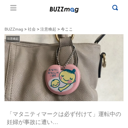
BUZZmag
>
社会
>
注意喚起
> 今ここ
注意喚起
「マタニティマークは必ず付けて」運転中の
妊婦が事故に遭い…