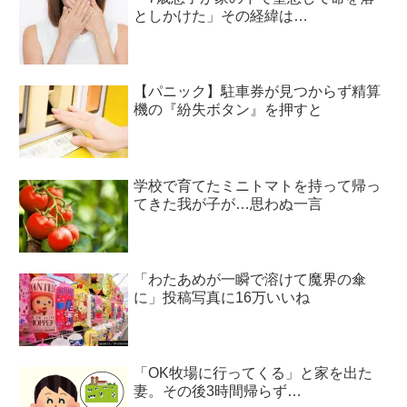
としかけた」その経緯は…
【パニック】駐車券が見つからず精算
機の『紛失ボタン』を押すと
学校で育てたミニトマトを持って帰っ
てきた我が子が…思わぬ一言
「わたあめが一瞬で溶けて魔界の傘
に」投稿写真に16万いいね
「OK牧場に行ってくる」と家を出た
妻。その後3時間帰らず…