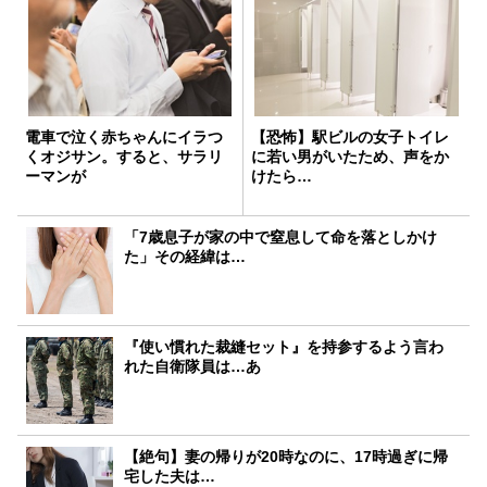
電車で泣く赤ちゃんにイラつ
【恐怖】駅ビルの女子トイレ
くオジサン。すると、サラリ
に若い男がいたため、声をか
ーマンが
けたら…
「7歳息子が家の中で窒息して命を落としかけ
た」その経緯は…
『使い慣れた裁縫セット』を持参するよう言わ
れた自衛隊員は…あ
【絶句】妻の帰りが20時なのに、17時過ぎに帰
宅した夫は…