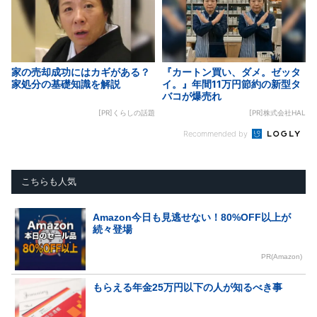
家の売却成功にはカギがある？
『カートン買い、ダメ。ゼッタ
家処分の基礎知識を解説
イ。』年間11万円節約の新型タ
バコが爆売れ
[PR]くらしの話題
[PR]株式会社HAL
Recommended by
こちらも人気
Amazon今日も見逃せない！80%OFF以上が
続々登場
PR(Amazon)
もらえる年金25万円以下の人が知るべき事