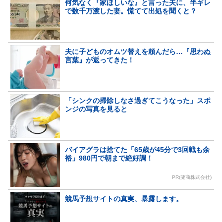
何気なく『家ほしいな』と言った夫に、半ギレ
で数千万渡した妻。慌てて出処を聞くと？
夫に子どものオムツ替えを頼んだら…『思わぬ
言葉』が返ってきた！
「シンクの掃除しなさ過ぎてこうなった」スポ
ンジの写真を見ると
バイアグラは捨てた「65歳が45分で3回戦も余
裕」980円で朝まで絶好調！
PR(健商株式会社)
競馬予想サイトの真実、暴露します。