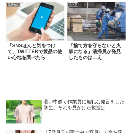
注意喚起
出来事
「SNSほんと気をつけ
「捨て方を守らないと火
て」TWITTERで製品の使
事になる」清掃員が発見
い心地を調べたら
したものは…え
暑い中働く作業員に無礼な発言をした
学生。それを見かけた教授は
「7歳息子が家の中で窒息して命を落