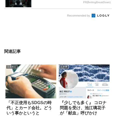
PR(BettingBreakDown)
Recommended by
関連記事
注意喚起
出来事
「不正使用もSDGSの時
『少しでも多く』 コロナ
代」とカード会社。どう
問題を受け、池江璃花子
いう事かというと
が「献血」呼びかけ