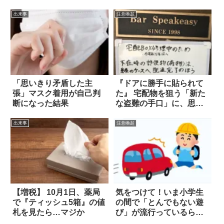
出来事
注意喚起
「思いきり矛盾した主
『ドアに勝手に貼られて
張」マスク着用が自己判
た』 宅配物を狙う「新た
断になった結果
な盗難の手口」に、思わ
ず絶句した！
出来事
注意喚起
【増税】 10月1日、薬局
気をつけて！いま小学生
で『ティッシュ5箱』の値
の間で「とんでもない遊
札を見たら…マジか
び」が流行っているらし
い…